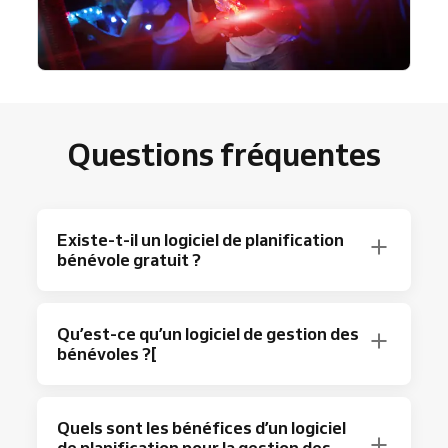
Questions fréquentes
Existe-t-il un logiciel de planification
bénévole gratuit ?
Absolument ! Reservio propose un plan
Qu’est-ce qu’un logiciel de gestion des
gratuit avec jusqu’à 40 réservations par mois
bénévoles ?[
et des
fonctionnalités
de planification
basiques.
C’est un assistant en ligne qui vous aide à
Vous cherchez plus ? Découvrez le plan le plus
Quels sont les bénéfices d’un logiciel
gérer les organisations bénévoles. Une
populaire de Reservio — Standard — avec
de planification pour la gestion des