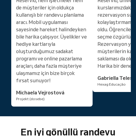
Reservio, hem işletmeler hem
Reservio, ünivers
de müşteriler için oldukça
kurslarımızdaki ö
kullanışlı bir randevu planlama
rezervasyon süre
aracı. Mobil uygulaması
kolaylaştırmamız
sayesinde hareket halindeyken
oldu. Öğrenciler 
bile harika çalışıyor. Üyelikler ve
seçme özgürlüğü
hediye kartlarıyla
Rezervasyon ya
oluşturduğumuz sadakat
müşterilerin kayıt
programı ve online pazarlama
saklaması da oldu
araçları, daha fazla müşteriye
Harika bir deney
ulaşmamız için bize birçok
Gabriella Teles
fırsat sunuyor!
Hexag Educação
Michaela Vejrostová
Projekt (dosebe)
En iyi gönüllü randevu