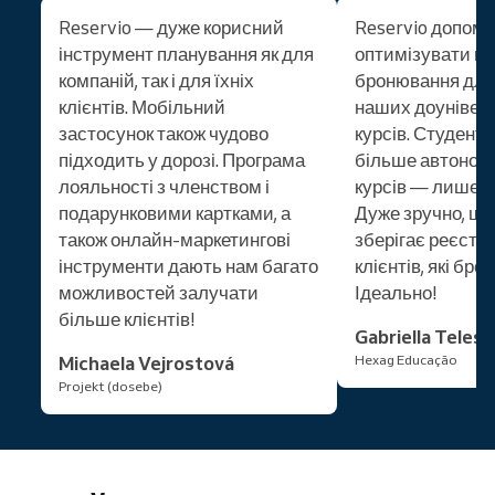
Reservio — дуже корисний
Reservio допомо
інструмент планування як для
оптимізувати п
компаній, так і для їхніх
бронювання для
клієнтів. Мобільний
наших доунівер
застосунок також чудово
курсів. Студент
підходить у дорозі. Програма
більше автономі
лояльності з членством і
курсів — лише о
подарунковими картками, а
Дуже зручно, щ
також онлайн-маркетингові
зберігає реєстра
інструменти дають нам багато
клієнтів, які бр
можливостей залучати
Ідеально!
більше клієнтів!
Gabriella Teles
Michaela Vejrostová
Hexag Educação
Projekt (dosebe)