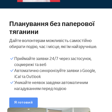
Планування без паперової
тяганини
Дайте волонтерам можливість самостійно
обирати подію, час і місце, які їм найзручніше.
Приймайте заявки 24/7 через застосунок,
соцмережі та веб
Автоматично синхронізуйте заявки з Google,
Список волонтерів
iCal та Outlook
Уникайте неявок завдяки автоматичним
нагадуванням перед подією
Години бронювання
Синхронізувати
Я готовий
календар