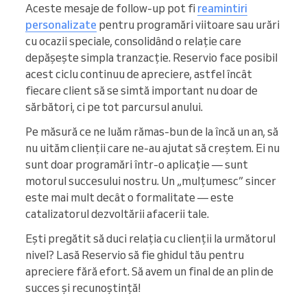
Aceste mesaje de follow-up pot fi
reamintiri
personalizate
pentru programări viitoare sau urări
cu ocazii speciale, consolidând o relație care
depășește simpla tranzacție. Reservio face posibil
acest ciclu continuu de apreciere, astfel încât
fiecare client să se simtă important nu doar de
sărbători, ci pe tot parcursul anului.
Pe măsură ce ne luăm rămas-bun de la încă un an, să
nu uităm clienții care ne-au ajutat să creștem. Ei nu
sunt doar programări într-o aplicație — sunt
motorul succesului nostru. Un „mulțumesc” sincer
este mai mult decât o formalitate — este
catalizatorul dezvoltării afacerii tale.
Ești pregătit să duci relația cu clienții la următorul
nivel? Lasă Reservio să fie ghidul tău pentru
apreciere fără efort. Să avem un final de an plin de
succes și recunoștință!