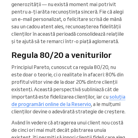
generozității — nu există moment mai potrivit
pentru a-ți arăta recunoștința sinceră. Fie că alegi
un e-mail personalizat, o felicitare scrisă de mână
sau un cadou atent ales, recunoașterea fidelității
clienților în această perioadă consolidează relațiile
și te ajută să te remarci într-o piață aglomerată.
Regula 80/20 a veniturilor
Principiul Pareto, cunoscut ca regula 80/20, nu
este doar o teorie, ci o realitate în afaceri: 80% din
profitul viitor vine de la doar 20% dintre clienții
existenți. Această perspectivă subliniază cât de
importantă este fidelizarea clienților, iar cu
soluția
de programări online de la Reservio
, a le mulțumi
clienților devine o adevărată strategie de creștere.
Având în vedere că atragerea unui client nou costă
de cinci ori mai mult decât păstrarea unuia
existent, îți permiți să ignori clienții fideli care aleg