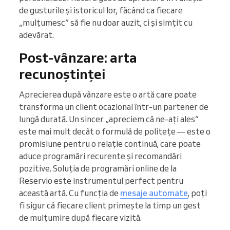
de gusturile și istoricul lor, făcând ca fiecare
„mulțumesc” să fie nu doar auzit, ci și simțit cu
adevărat.
Post-vânzare: arta
recunoștinței
Aprecierea după vânzare este o artă care poate
transforma un client ocazional într-un partener de
lungă durată. Un sincer „apreciem că ne-ați ales”
este mai mult decât o formulă de politețe — este o
promisiune pentru o relație continuă, care poate
aduce programări recurente și recomandări
pozitive. Soluția de programări online de la
Reservio este instrumentul perfect pentru
această artă. Cu funcția de
mesaje automate
, poți
fi sigur că fiecare client primește la timp un gest
de mulțumire după fiecare vizită.