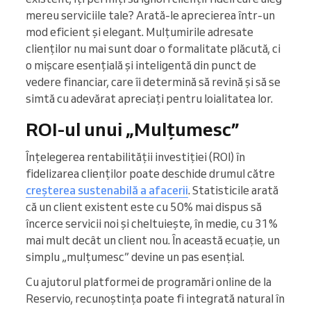
mereu serviciile tale? Arată-le aprecierea într-un
mod eficient și elegant. Mulțumirile adresate
clienților nu mai sunt doar o formalitate plăcută, ci
o mișcare esențială și inteligentă din punct de
vedere financiar, care îi determină să revină și să se
simtă cu adevărat apreciați pentru loialitatea lor.
ROI-ul unui „Mulțumesc”
Înțelegerea rentabilității investiției (ROI) în
fidelizarea clienților poate deschide drumul către
creșterea sustenabilă a afacerii
. Statisticile arată
că un client existent este cu 50% mai dispus să
încerce servicii noi și cheltuiește, în medie, cu 31%
mai mult decât un client nou. În această ecuație, un
simplu „mulțumesc” devine un pas esențial.
Cu ajutorul platformei de programări online de la
Reservio, recunoștința poate fi integrată natural în