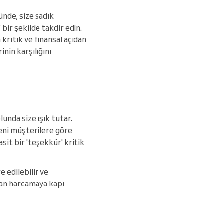
nde, size sadık
bir şekilde takdir edin.
kritik ve finansal açıdan
inin karşılığını
lunda size ışık tutar.
eni müşterilere göre
it bir 'teşekkür' kritik
e edilebilir ve
rtan harcamaya kapı