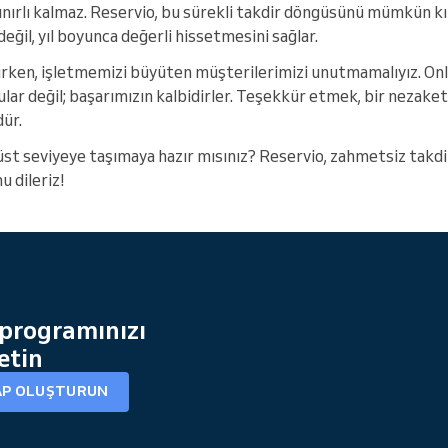
 sınırlı kalmaz. Reservio, bu sürekli takdir döngüsünü mümkün kı
eğil, yıl boyunca değerli hissetmesini sağlar.
akırken, işletmemizi büyüten müşterilerimizi unutmamalıyız. On
ar değil; başarımızın kalbidirler. Teşekkür etmek, bir nezake
dür.
r üst seviyeye taşımaya hazır mısınız? Reservio, zahmetsiz takdir 
u dileriz!
 programınızı
etin
AP OLUŞTURUN