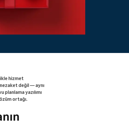
ikle hizmet
 nezaket değil — aynı
vu planlama yazılımı
 çözüm ortağı.
anın