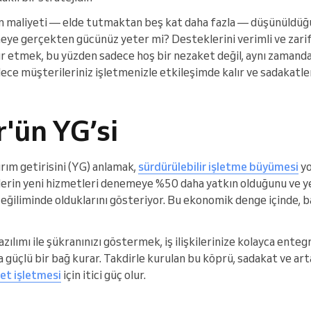
 maliyeti — elde tutmaktan beş kat daha fazla — düşünüldüğü
eye gerçekten gücünüz yeter mi? Desteklerini verimli ve zarif 
 etmek, bu yüzden sadece hoş bir nezaket değil, aynı zamanda 
ylece müşterileriniz işletmenizle etkileşimde kalır ve sadakatler
'ün YG’si
rım getirisini (YG) anlamak,
sürdürülebilir işletme büyümesi
yo
lerin yeni hizmetleri denemeye %50 daha yatkın olduğunu ve y
ğiliminde olduklarını gösteriyor. Bu ekonomik denge içinde, bas
ılımı ile şükranınızı göstermek, iş ilişkilerinize kolayca entegr
a güçlü bir bağ kurar. Takdirle kurulan bu köprü, sadakat ve a
et işletmesi
için itici güç olur.