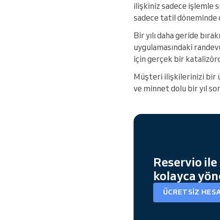
ilişkiniz sadece işlemle
sadece tatil döneminde d
Bir yılı daha geride bır
uygulamasındaki randevul
için gerçek bir katalizör
Müşteri ilişkilerinizi bi
ve minnet dolu bir yıl son
Reservio ile
kolayca yön
ÜCRETSIZ HES