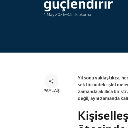
güçlendirir
Çok kanallı rezervasyon çözümü
4 May 2026
3.5 dk okuma
Yıl sonu yaklaştıkça, h
sektöründeki işletmeler
PAYLAŞ
zamanda akıllıca bir str
değil, aynı zamanda kalı
Kişiselle