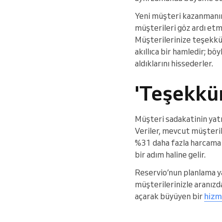
Yeni müşteri kazanmanın
müşterileri göz ardı etm
Müşterilerinize teşekkür
akıllıca bir hamledir; bö
aldıklarını hissederler.
'Teşekkür
Müşteri sadakatinin yatı
Veriler, mevcut müşteri
%31 daha fazla harcama e
bir adım haline gelir.
Reservio’nun planlama yaz
müşterilerinizle aranızd
açarak büyüyen bir
hizm