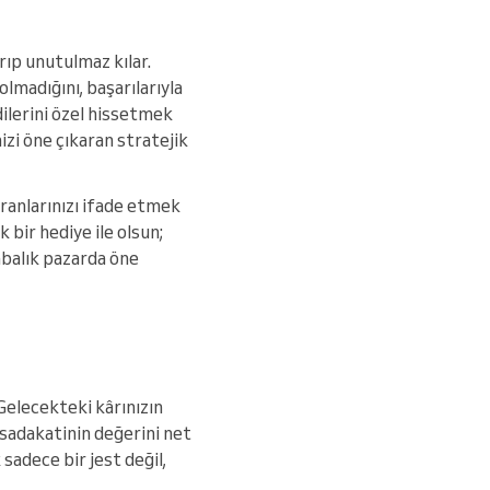
rıp unutulmaz kılar.
lmadığını, başarılarıyla
ilerini özel hissetmek
nizi öne çıkaran stratejik
ranlarınızı ifade etmek
k bir hediye ile olsun;
abalık pazarda öne
Gelecekteki kârınızın
 sadakatinin değerini net
sadece bir jest değil,