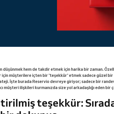
Büyük bir organizasyon
yönetiyorsunuz
em düşünmek hem de takdir etmek için harika bir zaman. Özell
 için müşterilere içten bir 'teşekkür' etmek sadece güzel bir
ateji. İşte burada Reservio devreye giriyor; sadece bir rande
cı müşteri ilişkileri kurmanızda size yol arkadaşlığı eden bir
ştirilmiş teşekkür: Sırad