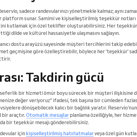
eservio, sadece randevularınızı yönetmekle kalmaz; aynı zama
ir platform sunar. Samimi ve kişiselleştirilmiş teşekkür notları 
ni kutlamak için özel teklifler oluşturabilirsiniz. Her teşekkür
ttiği dilde ve kültürel hassasiyetle ulaşmasını sağlayın.
anıcı dostu arayüzü sayesinde müşteri tercihlerini takip edebili
zmet geçmişine göre özelleştirebilir, böylece her 'teşekkür' s
tirir.
rası: Takdirin gücü
k seferlik bir hizmeti ömür boyu sürecek bir müşteri ilişkisine 
tmenize değer veriyoruz" ifadesi, tek başına bir cümleden fazlas
siyelere dönüşebilecek kalıcı bir bağlılık yaratır. Reservio’nun
 bir araçtır.
Otomatik mesajlar
planlama özelliğiyle, her hizme
a bir teşekkür mesajı gönderebilirsiniz.
ndevular için
kişiselleştirilmiş hatırlatmalar
veya özel gün kutlam