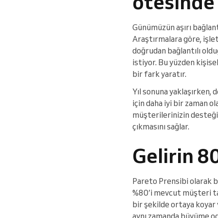
ötesinde
Günümüzün aşırı bağlantı
Araştırmalara göre, işle
doğrudan bağlantılı oldu
istiyor. Bu yüzden kişise
bir fark yaratır.
Yıl sonuna yaklaşırken, 
için daha iyi bir zaman ol
müşterilerinizin desteği
çıkmasını sağlar.
Gelirin 8
Pareto Prensibi olarak b
%80’i mevcut müşteri tab
bir şekilde ortaya koyar
aynı zamanda büyüme odak