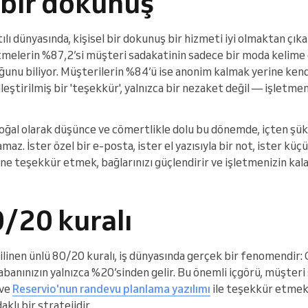
 bir dokunuş
lı dünyasında, kişisel bir dokunuş bir hizmeti iyi olmaktan çıka
tmelerin %87,2’si müşteri sadakatinin sadece bir moda kelime o
ğunu biliyor. Müşterilerin %84’ü ise anonim kalmak yerine kend
lleştirilmiş bir 'teşekkür', yalnızca bir nezaket değil — işletme
doğal olarak düşünce ve cömertlikle dolu bu dönemde, içten şük
amaz. İster özel bir e-posta, ister el yazısıyla bir not, ister küçü
ne teşekkür etmek, bağlarınızı güçlendirir ve işletmenizin kal
0/20 kuralı
ilinen ünlü 80/20 kuralı, iş dünyasında gerçek bir fenomendir: 
anınızın yalnızca %20’sinden gelir. Bu önemli içgörü, müşteri
 ve
Reservio'nun randevu planlama yazılımı
ile teşekkür etmek 
lı bir stratejidir.