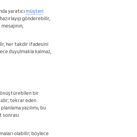
nda yaratıcı
müşteri
hazırlayıp gönderebilir,
 mesajının,
r, her takdir ifadesini
adece duyulmakla kalmaz,
dönüştürebilen bir
ıdır; tekrar eden
 planlama yazılımı, bu
t sonrası
aları olabilir; böylece