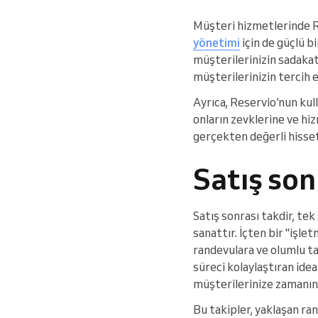
Müşteri hizmetlerinde R
yönetimi
için de güçlü b
müşterilerinizin sadakati
müşterilerinizin tercih e
Ayrıca, Reservio’nun kull
onların zevklerine ve hi
gerçekten değerli hisset
Satış son
Satış sonrası takdir, te
sanattır. İçten bir "işle
randevulara ve olumlu tav
süreci kolaylaştıran ideal
müşterilerinize zamanınd
Bu takipler, yaklaşan ra