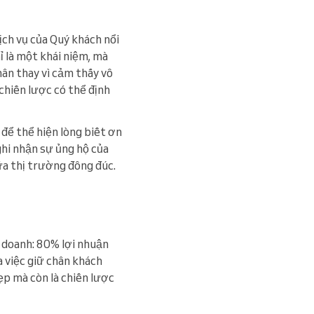
ịch vụ của Quý khách nổi
 là một khái niệm, mà
ân thay vì cảm thấy vô
 chiến lược có thể định
để thể hiện lòng biết ơn
 ghi nhận sự ủng hộ của
ữa thị trường đông đúc.
h doanh: 80% lợi nhuận
a việc giữ chân khách
đẹp mà còn là chiến lược