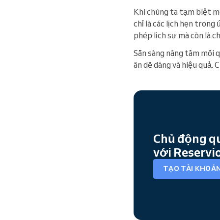
Khi chúng ta tạm biệt m
chỉ là các lịch hẹn trong
phép lịch sự mà còn là c
Sẵn sàng nâng tầm mối q
ân dễ dàng và hiệu quả.
Chủ động quả
với Reservi
TẠO TÀI KHOẢN