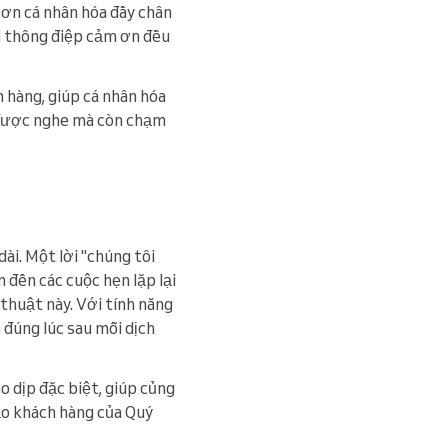
m ơn cá nhân hóa đầy chân
ọi thông điệp cảm ơn đều
 hàng, giúp cá nhân hóa
ỉ được nghe mà còn chạm
ài. Một lời "chúng tôi
 đến các cuộc hẹn lặp lại
thuật này. Với tính năng
 đúng lúc sau mỗi dịch
ào dịp đặc biệt, giúp củng
bảo khách hàng của Quý