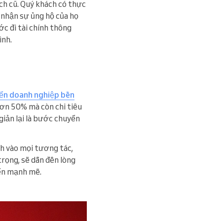
ch cũ. Quý khách có thực
 nhận sự ủng hộ của họ
ớc đi tài chính thông
ình.
iển doanh nghiệp bền
hơn 50% mà còn chi tiêu
giản lại là bước chuyển
ch vào mọi tương tác,
trọng, sẽ dẫn đến lòng
ển mạnh mẽ.