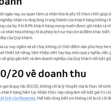
doanh
nối ngày nay, sự quan tâm cá nhân hóa là yếu tố then chốt giúp d
 nghiệp nhận ra rằng lòng trung thành của khách hàng không chỉ
công của họ. Khi 84% khách hàng mong muốn được ghi nhận cá nh
 cá nhân hóa không chỉ là phép lịch sự mà còn là điểm khác biệt
hiệp của Quý khách.
a sự suy ngẫm và sẻ chia, không có thời điểm nào phù hợp hơn 
il thiết kế riêng, tấm thiệp viết tay hay món quà ý nghĩa, việc
 sẽ giúp gắn kết và làm doanh nghiệp của Quý khách nổi bật gi
80/20 về doanh thu
n gọi là quy tắc 80/20, không chỉ là lý thuyết mà là thực tế kin
 khách hàng hiện tại. Nhận thức này càng làm nổi bật giá trị củ
t lịch của Reservio
, thể hiện lòng biết ơn không chỉ là cử chỉ 