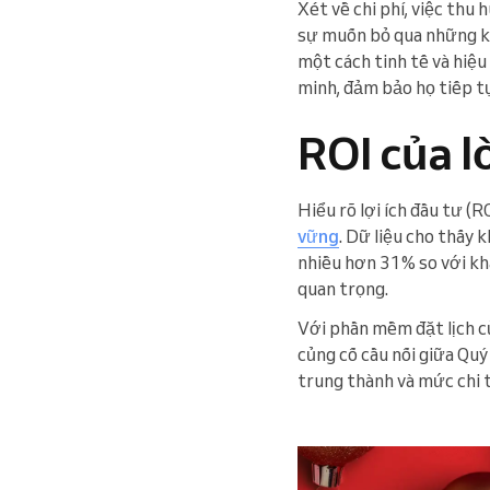
Xét về chi phí, việc thu
sự muốn bỏ qua những kh
một cách tinh tế và hiệu
minh, đảm bảo họ tiếp t
ROI của l
Hiểu rõ lợi ích đầu tư (
vững
. Dữ liệu cho thấy 
nhiều hơn 31% so với kh
quan trọng.
Với phần mềm đặt lịch củ
củng cố cầu nối giữa Quý
trung thành và mức chi 