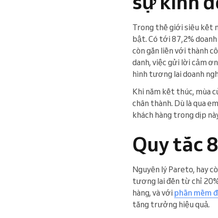
sự kinh 
Trong thế giới siêu kết 
bật. Có tới 87,2% doanh
còn gắn liền với thành 
danh, việc gửi lời cảm ơn
hình tương lai doanh ng
Khi năm kết thúc, mùa củ
chân thành. Dù là qua ema
khách hàng trong dịp này
Quy tắc 
Nguyên lý Pareto, hay cò
tương lai đến từ chỉ 20%
hàng, và với
phần mềm đặ
tăng trưởng hiệu quả.