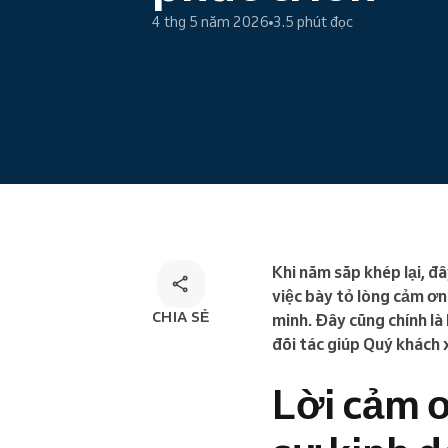
Đặt lịch trực tuyến
4 thg 5 năm 2026
3.5 phút đọc
Giải pháp đặt lịch đa kênh
Khi năm sắp khép lại, đây
việc bày tỏ lòng cảm ơn
CHIA SẺ
minh. Đây cũng chính là
đối tác giúp Quý khách
Lời cảm ơ