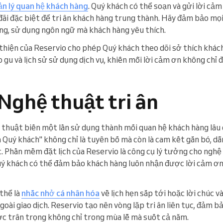
ản lý quan hệ khách hàng
. Quý khách có thể soạn và gửi lời cả
 đãi đặc biệt để tri ân khách hàng trung thành. Hãy đảm bảo m
àng, sử dụng ngôn ngữ mà khách hàng yêu thích.
thiện của Reservio cho phép Quý khách theo dõi sở thích khách
 gu và lịch sử sử dụng dịch vụ, khiến mỗi lời cảm ơn không ch
Nghệ thuật tri ân
hệ thuật biến một lần sử dụng thành mối quan hệ khách hàng lâu d
 Quý khách" không chỉ là tuyên bố mà còn là cam kết gắn bó, dẫn
. Phần mềm đặt lịch của Reservio là công cụ lý tưởng cho nghệ 
uý khách có thể đảm bảo khách hàng luôn nhận được lời cảm ơn
 thể là
nhắc nhở cá nhân hóa
về lịch hẹn sắp tới hoặc lời chúc v
ngoài giao dịch. Reservio tạo nên vòng lặp tri ân liên tục, đảm 
c trân trọng không chỉ trong mùa lễ mà suốt cả năm.