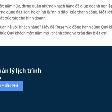
ột năm nữa, đừng quên những khách hàng đã giúp doanh nghiệp
 ứng dụng đặt lịch; họ chính là "nhịp đập" của thành công. Một lờ
hất xúc tác cho kinh doanh.
uan hệ với khách hàng? Hãy để Reservio đồng hành cùng Quý kh
 Chúc Quý khách một năm mới thành công và tràn đầy biết ơn!
n lý lịch trình
o
 MIỄN PHÍ