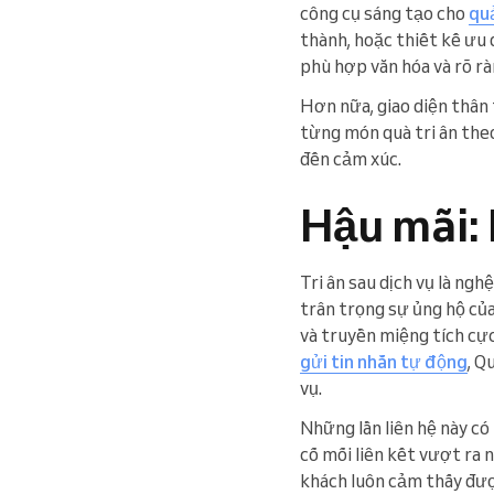
công cụ sáng tạo cho
qu
thành, hoặc thiết kế ưu
phù hợp văn hóa và rõ r
Hơn nữa, giao diện thân 
từng món quà tri ân theo
đến cảm xúc.
Hậu mãi: 
Tri ân sau dịch vụ là ng
trân trọng sự ủng hộ của
và truyền miệng tích cực
gửi tin nhắn tự động
, Q
vụ.
Những lần liên hệ này có
cố mối liên kết vượt ra 
khách luôn cảm thấy đượ