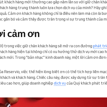
 hút khách hàng mới thường cao gấp năm lần so với giữ chân khá
ách hàng trung thành luôn lựa chọn dịch vụ của mình? Hãy ghi
 quả. Cảm ơn khách hàng không chỉ là điều nên làm mà còn là bư
ục gắn bó và cảm thấy được trân trọng vì sự trung thành của m
ời cảm ơn
ROI) trong việc giữ chân khách hàng sẽ mở ra con đường
phát tr
khách hàng hiện tại không chỉ có xu hướng thử dịch vụ mới cao 
ách mới. Trong "bản nhạc" kinh doanh này, một lời cảm ơn đơn 
a Reservio, việc thể hiện lòng biết ơn có thể tích hợp liền mạ
 khách và khách hàng. Chiếc cầu này, được xây dựng từ sự trân 
tiêu cao hơn, giúp doanh nghiệp
dịch vụ
của Quý khách phát tri