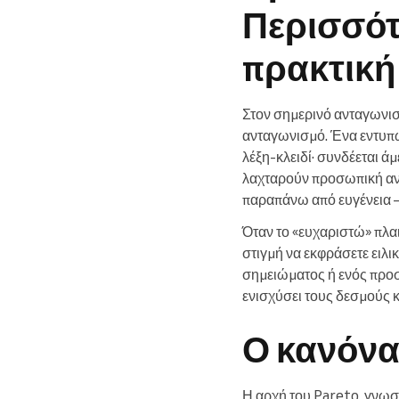
Περισσότ
πρακτική
Στον σημερινό ανταγωνισ
ανταγωνισμό. Ένα εντυπω
λέξη-κλειδί· συνδέεται ά
λαχταρούν προσωπική ανα
παραπάνω από ευγένεια — 
Όταν το «ευχαριστώ» πλα
στιγμή να εκφράσετε ειλ
σημειώματος ή ενός προσ
ενισχύσει τους δεσμούς κα
Ο κανόνα
Η αρχή του Pareto, γνωσ