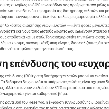
ονομίας: συνήθως το 80% των εσόδων σας προέρχεται από μόλις τ
απίστωση αναδεικνύει τη σημασία της διατήρησης πελατών και με
η έκφραση ευγνωμοσύνης δεν είναι απλώς μια χειρονομία, αλλά σ
ψηλό κόστος αποκτήσης νέων πελατών — πέντε φορές μεγαλύτερ
γνοήσετε εκείνους τους πιστούς πελάτες που επιλέγουν σταθερά τ
υς αποδοτικά και με στυλ. Το να ευχαριστείτε την πελατεία σας, λ
λά μια κρίσιμη, οικονομικά έξυπνη κίνηση, διασφαλίζοντας ότι οι
ώθουν ότι εκτιμώνται για την αφοσίωσή τους.
η επένδυσης του «ευχα
ς επένδυσης (ROI) για τη διατήρηση πελατών μπορεί να φωτίσει
. Τα δεδομένα δείχνουν ότι οι υπάρχοντες πελάτες είναι όχι μόνο
ες αλλά και τείνουν να ξοδεύουν 31% περισσότερα από τους νέου
ό «ευχαριστώ» γίνεται καθοριστικό βήμα.
ισης ραντεβού του Reservio, η έκφραση ευγνωμοσύνης μπορεί ν
ιδράσεις σας, ενισχύοντας τη γέφυρα σχέσης με τους πελάτες σας