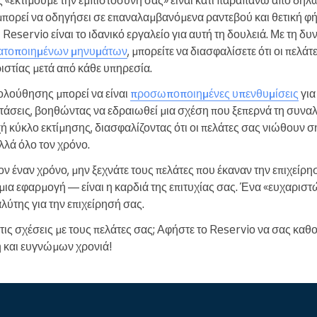
μπορεί να οδηγήσει σε επαναλαμβανόμενα ραντεβού και θετική φή
Reservio είναι το ιδανικό εργαλείο για αυτή τη δουλειά. Με τη δυ
ατοποιημένων μηνυμάτων
, μπορείτε να διασφαλίσετε ότι οι πελ
ριστίας μετά από κάθε υπηρεσία.
κολούθησης μπορεί να είναι
προσωποποιημένες υπενθυμίσεις
για
ιστάσεις, βοηθώντας να εδραιωθεί μια σχέση που ξεπερνά τη συνα
χή κύκλο εκτίμησης, διασφαλίζοντας ότι οι πελάτες σας νιώθουν σ
λλά όλο τον χρόνο.
 έναν χρόνο, μην ξεχνάτε τους πελάτες που έκαναν την επιχείρησ
μια εφαρμογή — είναι η καρδιά της επιτυχίας σας. Ένα «ευχαριστ
λύτης για την επιχείρησή σας.
τις σχέσεις με τους πελάτες σας; Αφήστε το Reservio να σας κα
 και ευγνώμων χρονιά!