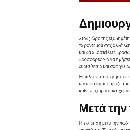
Δημιουργ
Στον χώρο της εξυπηρέτησ
τα ραντεβού σας αλλά λει
και να αποστείλετε προσω
προσφορές για να τιμήσε
ευαισθησία και σαφήνεια,
Επιπλέον, το εύχρηστο πε
ώστε να προσαρμόζετε κάθ
κάθε «ευχαριστώ» όχι μόν
Μετά την
Η εκτίμηση μετά την πώλη
τον πελάτη. Ένα ειλικριν