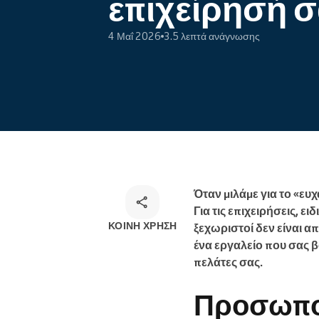
επιχείρησή 
μαθήματά σας
4 Μαΐ 2026
3.5 λεπτά ανάγνωσης
Ηλεκτρονικές κρατήσεις
Λύση κρατήσεων πολλαπλών
καναλιών
Όταν μιλάμε για το «ευ
Για τις επιχειρήσεις, 
ΚΟΙΝΉ ΧΡΉΣΗ
ξεχωριστοί δεν είναι απ
ένα εργαλείο που σας β
πελάτες σας.
Προσωπο