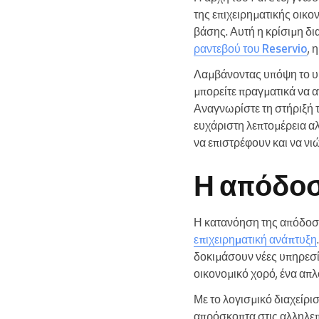
της επιχειρηματικής οικ
βάσης. Αυτή η κρίσιμη δι
ραντεβού του Reservio
, 
Λαμβάνοντας υπόψη το υ
μπορείτε πραγματικά να α
Αναγνωρίστε τη στήριξή το
ευχάριστη λεπτομέρεια αλ
να επιστρέφουν και να νι
Η απόδοσ
Η κατανόηση της απόδοση
επιχειρηματική ανάπτυξη
δοκιμάσουν νέες υπηρεσί
οικονομικό χορό, ένα απλ
Με το λογισμικό διαχείρ
απρόσκοπτα στις αλληλεπ