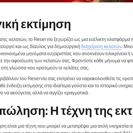
ική εκτίμηση
ης πελατών, το Reservio ξεχωρίζει ως μια ευέλικτη πλατφόρμα πο
τουργεί και ως δίαυλος για δημιουργική
διαχείριση πελατών
. Μπο
ποποιημένα μηνύματα ευχαριστίας που αποπνέουν ειλικρίνεια ή ν
τε την αφοσίωση των πελατών σας. Φροντίστε κάθε μήνυμα να φτά
 στη γλώσσα που προτιμούν οι πελάτες σας.
ριβάλλον του Reservio σας επιτρέπει να παρακολουθείτε τις προτ
ε ένδειξη εκτίμησης στα ιδιαίτερα γούστα και το ιστορικό υπηρε
ο να ακούγεται, αλλά να αγγίζει πραγματικά.
 πώληση: Η τέχνη της εκ
ση είναι μια τέχνη που μπορεί να μετατρέψει μια απλή υπηρεσία 
ές «εκτιμούμε την εμπιστοσύνη σας» είναι κάτι παραπάνω από δήλ