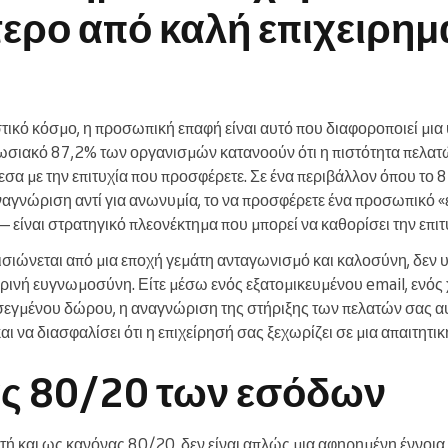
ερο από καλή επιχειρημ
τικό κόσμο, η προσωπική επαφή είναι αυτό που διαφοροποιεί μια
σιακό 87,2% των οργανισμών κατανοούν ότι η πιστότητα πελατώ
μεσα με την επιτυχία που προσφέρετε. Σε ένα περιβάλλον όπου το
γνώριση αντί για ανωνυμία, το να προσφέρετε ένα προσωπικό «ε
είναι στρατηγικό πλεονέκτημα που μπορεί να καθορίσει την επιτ
ισιώνεται από μια εποχή γεμάτη ανταγωνισμό και καλοσύνη, δεν 
ικρινή ευγνωμοσύνη. Είτε μέσω ενός εξατομικευμένου email, ενό
εγμένου δώρου, η αναγνώριση της στήριξης των πελατών σας αυ
ι να διασφαλίσει ότι η επιχείρησή σας ξεχωρίζει σε μια απαιτητικ
ς 80/20 των εσόδων
τή και ως κανόνας 80/20, δεν είναι απλώς μια αφηρημένη έννοια