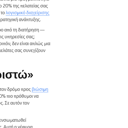
ο 20% της πελατείας σας
 το
λογισμικό διαχείρισης
τρατηγική ανάπτυξης.
ο από τη διατήρηση —
ις υπηρεσίες σας;
οιπόν, δεν είναι απλώς μια
 πελάτες σας συνεχίζουν
ριστώ»
 τον δρόμο προς
βιώσιμη
 50% πιο πρόθυμοι να
ς. Σε αυτόν τον
α ενσωματωθεί
. Αυτή η γέφυρα,