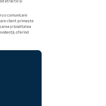
od atractiv și
ntru o comunicare
ecare client primește
area și loialitatea
 evidență, oferind