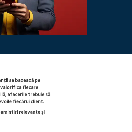
Citiți mai mult
ienții se bazează pe
valorifica fiecare
lă, afacerile trebuie să
oile fiecărui client.
amintiri relevante și