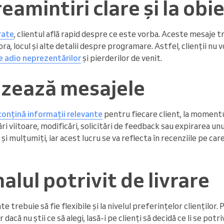
eamintiri clare și la obi
rate
, clientul află rapid despre ce este vorba. Aceste mesaje t
ora, locul și alte detalii despre programare. Astfel, clienții nu
 adio neprezentărilor
și pierderilor de venit.
izează mesajele
conțină informații relevante
pentru fiecare client, la momentu
ri viitoare, modificări, solicitări de feedback sau expirarea u
 și mulțumiți, iar acest lucru se va reflecta în recenziile pe car
alul potrivit de livrare
 trebuie să fie flexibile și la nivelul preferințelor clienților. 
dacă nu știi ce să alegi, lasă-i pe clienți să decidă ce li se potr