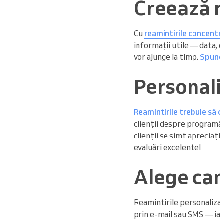
Creează r
Cu
reamintirile concent
informații utile — data, 
vor ajunge la timp.
Spune
Personal
Reamintirile trebuie să 
clienții despre programă
clienții se simt apreciați
evaluări excelente!
Alege can
Reamintirile personalizate
prin e-mail sau SMS — iar 