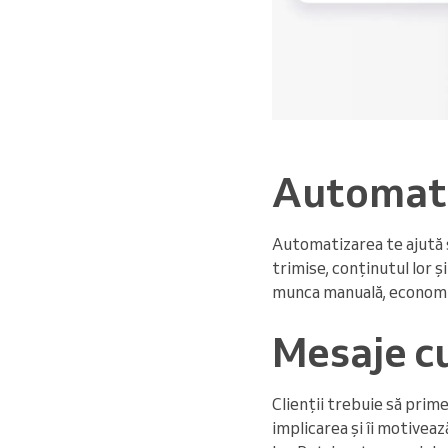
Automati
Automatizarea te ajută să
trimise, conținutul lor ș
munca manuală, economis
Mesaje c
Clienții trebuie să prim
implicarea și îi motivea