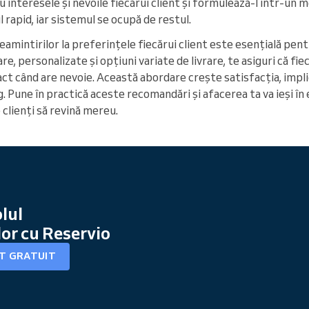
u interesele și nevoile fiecărui client și formulează-l într-un m
 rapid, iar sistemul se ocupă de restul.
reamintirilor la preferințele fiecărui client este esențială pe
are, personalizate și opțiuni variate de livrare, te asiguri că fi
act când are nevoie. Această abordare crește satisfacția, implic
. Pune în practică aceste recomandări și afacerea ta va ieși în
 clienți să revină mereu.
lul
or cu Reservio
NT GRATUIT