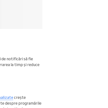
de notificări să fie
vrarea la timp și reduce
alizate
crește
crete despre programările