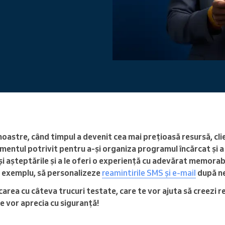
Conduceți o organizație mare
or noastre, când timpul a devenit cea mai prețioasă resursă, cl
mentul potrivit pentru a-și organiza programul încărcat și a 
i așteptările și a le oferi o experiență cu adevărat memorabi
e exemplu, să personalizeze
reamintirile SMS și e-mail
după nev
rea cu câteva trucuri testate, care te vor ajuta să creezi re
i le vor aprecia cu siguranță!