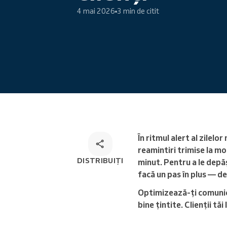
4 mai 2026
3 min de citit
Programare online
Soluție de programare
omnichannel
În ritmul alert al zilel
reamintiri trimise la mo
DISTRIBUIȚI
minut. Pentru a le depăș
facă un pas în plus — d
Optimizează-ți comunica
bine țintite. Clienții tă