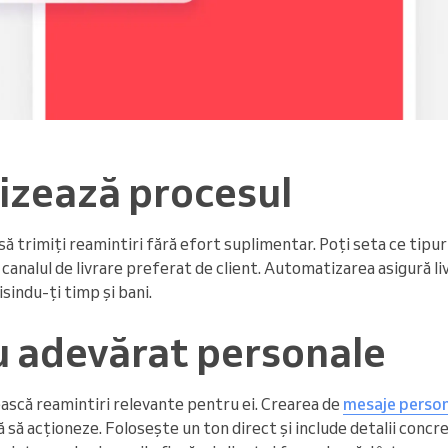
zează procesul
 trimiți reamintiri fără efort suplimentar. Poți seta ce tipuri 
i canalul de livrare preferat de client. Automatizarea asigură li
indu-ți timp și bani.
u adevărat personale
ească reamintiri relevante pentru ei. Crearea de
mesaje person
ză să acționeze. Folosește un ton direct și include detalii con