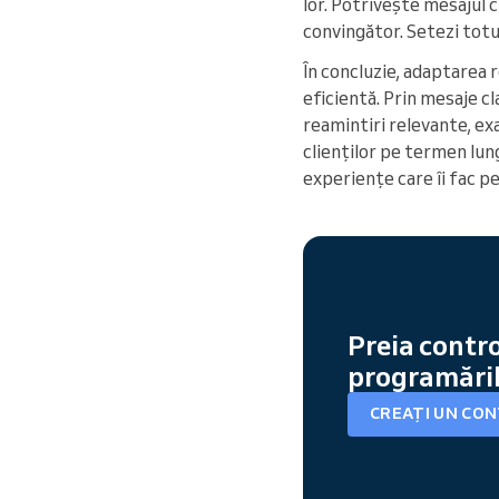
lor. Potrivește mesajul c
convingător. Setezi totul
În concluzie, adaptarea 
eficientă. Prin mesaje cl
reamintiri relevante, ex
clienților pe termen lung
experiențe care îi fac pe
Preia contro
programăril
CREAȚI UN CO