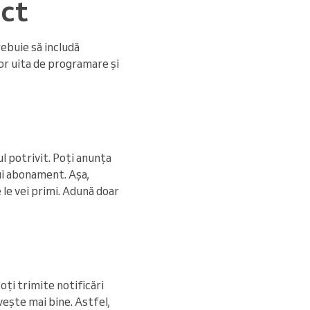
ect
rebuie să includă
 vor uita de programare și
l potrivit. Poți anunța
nui abonament. Așa,
e le vei primi. Adună doar
Poți trimite notificări
ivește mai bine. Astfel,