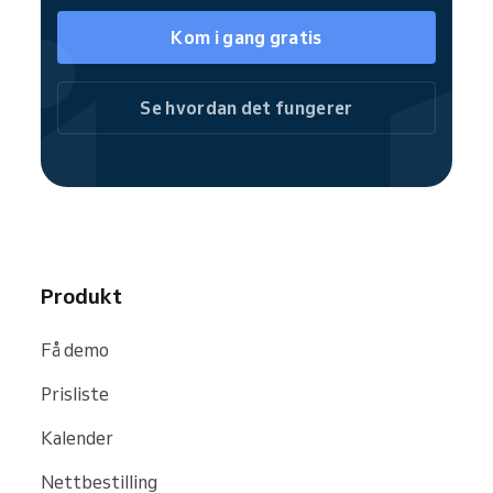
komplette bookingside eller foreta
Kom i gang gratis
individuelle bookinger.
Som en del av Reservio-fellesskapet blir
treningsvirksomheten din også lettere
Se hvordan det fungerer
funnet på søkemotorer som
Google
,
Bing
og
Facebook
.
Produkt
Få demo
Prisliste
Kalender
Nettbestilling