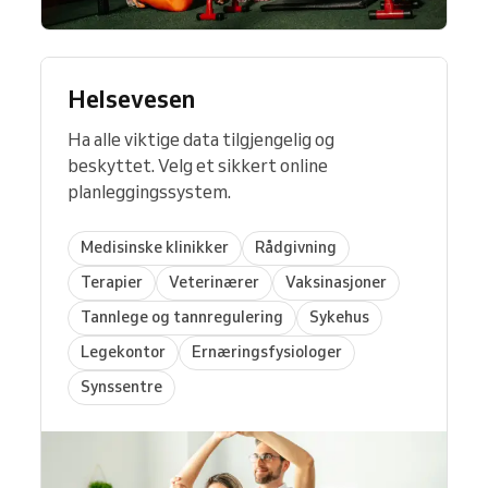
Helsevesen
Ha alle viktige data tilgjengelig og
beskyttet. Velg et sikkert online
planleggingssystem.
Medisinske klinikker
Rådgivning
Terapier
Veterinærer
Vaksinasjoner
Tannlege og tannregulering
Sykehus
Legekontor
Ernæringsfysiologer
Synssentre