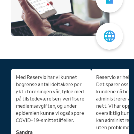
Med Reservio har vi kunnet
Reservio er helt 
begrense antall deltakere per
Det sparer oss ma
økt i foreningen vår, følge med
kundene nå book
på tilstedeværelsen, verifisere
administrerer av
medlemsavgiften, og under
nett. Vi har opp
epidemien kunne vi også spore
oversiktlig kund
COVID-19-smittetilfeller.
kan administrer
uten problemer.
Sandra