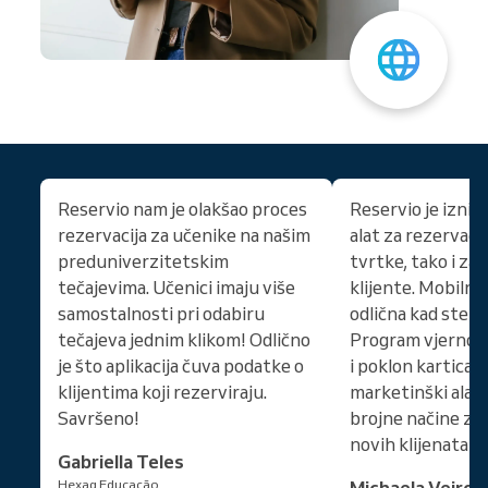
Reservio nam je olakšao proces
Reservio je izni
rezervacija za učenike na našim
alat za rezervacij
preduniverzitetskim
tvrtke, tako i za 
tečajevima. Učenici imaju više
klijente. Mobilna 
samostalnosti pri odabiru
odlična kad ste u
tečajeva jednim klikom! Odlično
Program vjernost
je što aplikacija čuva podatke o
i poklon karticam
klijentima koji rezerviraju.
marketinški alati
Savršeno!
brojne načine za 
novih klijenata!
Gabriella Teles
Hexag Educação
Michaela Vejros