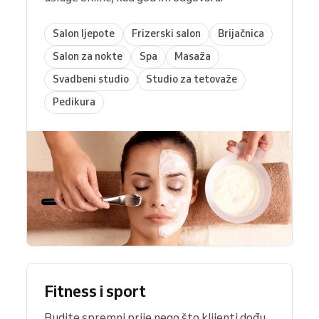
Salon ljepote
Frizerski salon
Brijačnica
Salon za nokte
Spa
Masaža
Svadbeni studio
Studio za tetovaže
Pedikura
Fitness i sport
Budite spremni prije nego što klijenti dođu.