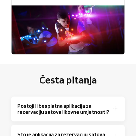
Česta pitanja
Postoji li besplatna aplikacija za
rezervaciju satova likovne umjetnosti?
Apsolutno! Reservio nudi besplatan plan s do
Što je aplikacija za rezervaciju satova
40 rezervacija mjesečno i osnovnim