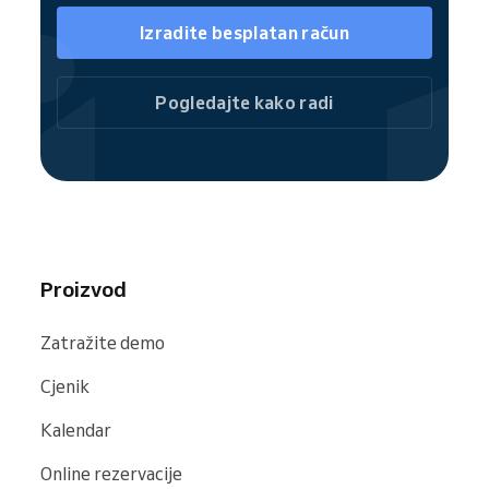
stranicu i društvene mreže za brze i
jednostavne rezervacije. Usmjerite korisnike
Izradite besplatan račun
na svoju potpunu web stranicu za rezervacije
ili omogućite rezervaciju pojedinačnih usluga
Pogledajte kako radi
odmah.
Kao dio Reservio zajednice, vaši satovi likovne
umjetnosti lako su vidljivi na tražilicama i web
stranicama uključujući
Google
,
Bing
i
Facebook
.
Proizvod
Zatražite demo
Cjenik
Kalendar
Online rezervacije