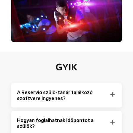
GYIK
A Reservio szülő-tanár találkozó
szoftvere ingyenes?
Teljesen ingyenes! A Reservio ingyenes
Hogyan foglalhatnak időpontot a
csomagja havonta akár 40 foglalást tesz
szülők?
lehetővé az alapfunkciókkal.