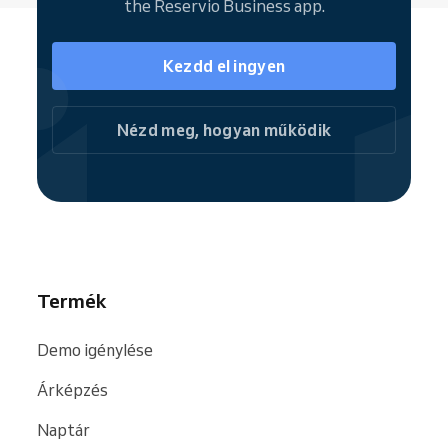
the Reservio Business app.
Kezdd el ingyen
Nézd meg, hogyan működik
Termék
Demo igénylése
Árképzés
Naptár