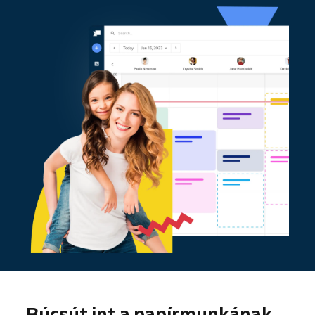
Búcsút int a papírmunkának