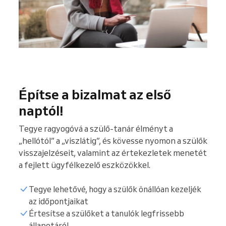
Építse a bizalmat az első
naptól!
Tegye ragyogóvá a szülő-tanár élményt a
„hellótól” a „viszlátig”, és kövesse nyomon a szülők
visszajelzéseit, valamint az értekezletek menetét
a fejlett ügyfélkezelő eszközökkel.
Tegye lehetővé, hogy a szülők önállóan kezeljék
az időpontjaikat
Értesítse a szülőket a tanulók legfrissebb
állapotáról