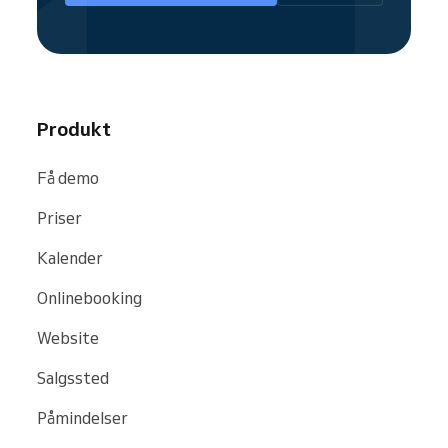
bookingfunktion, der fylder din kalender
24/7.
Produkt
Få demo
Priser
Kalender
Onlinebooking
Website
Salgssted
Påmindelser