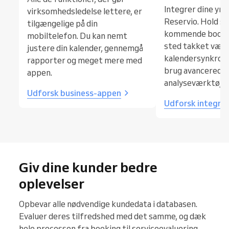
Integrer dine yn
virksomhedsledelse lettere, er
Reservio. Hold st
tilgængelige på din
kommende bookin
mobiltelefon. Du kan nemt
sted takket vær
justere din kalender, gennemgå
kalendersynkronis
rapporter og meget mere med
brug avancerede
appen.
analyseværktøjer
Udforsk business-appen
Udforsk integra
Giv dine kunder bedre
oplevelser
Opbevar alle nødvendige kundedata i databasen.
Evaluer deres tilfredshed med det samme, og dæk
hele processen fra booking til serviceevaluering.