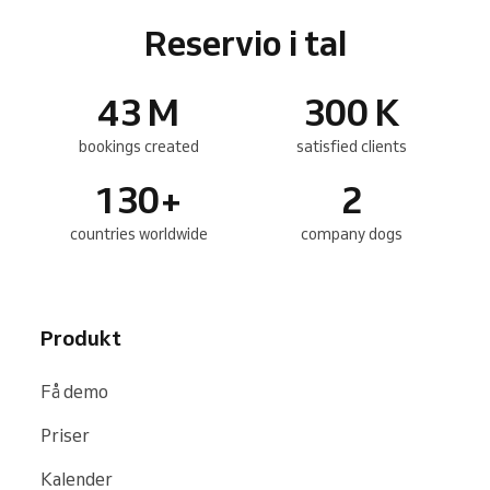
Reservio i tal
43
M
300
K
bookings created
satisfied clients
130
+
2
countries worldwide
company dogs
Produkt
Få demo
Priser
Kalender