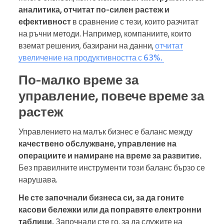
аналитика, отчитат по-силен растеж и
ефективност
в сравнение с тези, които разчитат
на ръчни методи. Например, компаниите, които
вземат решения, базирани на данни,
отчитат
увеличение на продуктивността с 63%.
По-малко време за
управление, повече време за
растеж
Управлението на малък бизнес е баланс между
качествено обслужване, управление на
операциите и намиране на време за развитие.
Без правилните инструменти този баланс бързо се
нарушава.
Не сте започнали бизнеса си, за да гоните
касови бележки или да поправяте електронни
таблици.
Започнали сте го, за да служите на