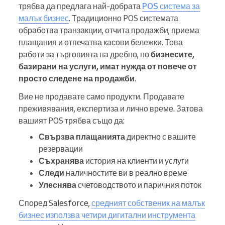
трябва да предлага най-добрата
POS система за
малък бизнес
. Традиционно POS системата
обработва транзакции, отчита продажби, приема
плащания и отпечатва касови бележки. Това
работи за търговията на дребно, но
бизнесите,
базирани на услуги, имат нужда от повече от
просто следене на продажби
.
Вие не продавате само продукти. Продавате
преживявания, експертиза и лично време. Затова
вашият POS трябва също да:
Свързва плащанията
директно с вашите
резервации
Съхранява
история на клиенти и услуги
Следи
наличностите ви в реално време
Улеснява
счетоводството и паричния поток
Според Salesforce,
средният собственик на малък
бизнес използва четири дигитални инструмента