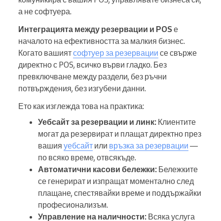
а не софтуера.
Интеграцията между резервации и POS
е
началото на ефективността за малкия бизнес.
Когато вашият
софтуер за резервации
се свърже
директно с POS, всичко върви гладко. Без
превключване между раздели, без ръчни
потвърждения, без изгубени данни.
Ето как изглежда това на практика:
Уебсайт за резервации и линк:
Клиентите
могат да резервират и плащат директно през
вашия
уебсайт
или
връзка за резервации
—
по всяко време, отвсякъде.
Автоматични касови бележки:
Бележките
се генерират и изпращат моментално след
плащане, спестявайки време и поддържайки
професионализъм.
Управление на наличности:
Всяка услуга