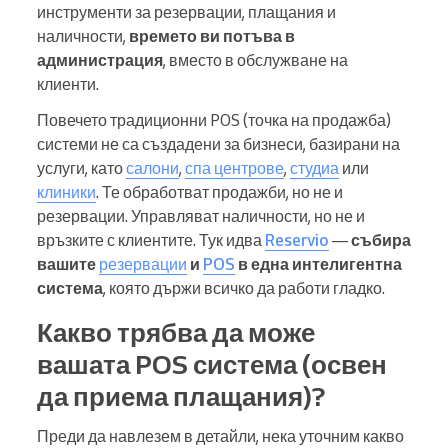
инструменти за резервации, плащания и
наличности,
времето ви потъва в
администрация
, вместо в обслужване на
клиенти.
Повечето традиционни POS (точка на продажба)
системи не са създадени за бизнеси, базирани на
услуги, като
салони
,
спа центрове
,
студиа
или
клиники
. Те обработват продажби, но не и
резервации. Управляват наличности, но не и
връзките с клиентите. Тук идва
Reservio
—
събира
вашите
резервации
и
POS
в една интелигентна
система
, която държи всичко да работи гладко.
Какво трябва да може
вашата POS система (освен
да приема плащания)?
Преди да навлезем в детайли, нека уточним какво