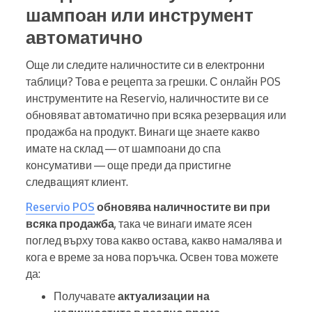
шампоан или инструмент
автоматично
Още ли следите наличностите си в електронни
таблици? Това е рецепта за грешки. С онлайн POS
инструментите на Reservio, наличностите ви се
обновяват автоматично при всяка резервация или
продажба на продукт. Винаги ще знаете какво
имате на склад — от шампоани до спа
консумативи — още преди да пристигне
следващият клиент.
Reservio POS
обновява наличностите ви при
всяка продажба
, така че винаги имате ясен
поглед върху това какво остава, какво намалява и
кога е време за нова поръчка. Освен това можете
да:
Получавате
актуализации на