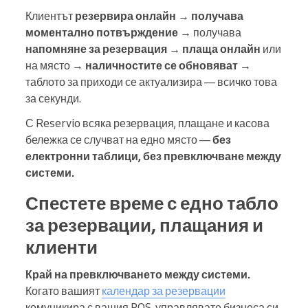
Клиентът
резервира онлайн
→
получава
моментално потвърждение
→ получава
напомняне за резервация
→
плаща онлайн
или
на място →
наличностите се обновяват
→
таблото за приходи се актуализира — всичко това
за секунди.
С Reservio всяка резервация, плащане и касова
бележка се случват на едно място —
без
електронни таблици, без превключване между
системи.
Спестете време с едно табло
за резервации, плащания и
клиенти
Край на превключването между системи.
Когато вашият
календар за резервации
комуникира с вашия POS, управлявате бизнеса си,