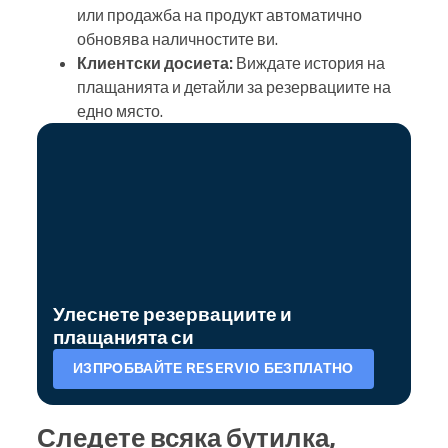
или продажба на продукт автоматично
обновява наличностите ви.
Клиентски досиета:
Виждате история на
плащанията и детайли за резервациите на
едно място.
Улеснете резервациите и
плащанията си
ИЗПРОБВАЙТЕ RESERVIO БЕЗПЛАТНО
Следете всяка бутилка,