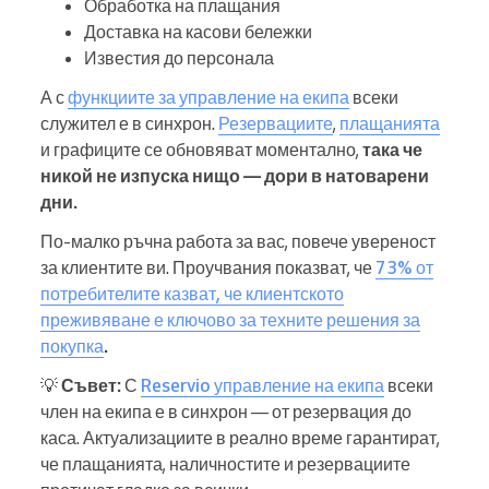
Обработка на плащания
Доставка на касови бележки
Известия до персонала
А с
функциите за управление на екипа
всеки
служител е в синхрон.
Резервациите
,
плащанията
и графиците се обновяват моментално,
така че
никой не изпуска нищо — дори в натоварени
дни.
По-малко ръчна работа за вас, повече увереност
за клиентите ви. Проучвания показват, че
73% от
потребителите казват, че клиентското
преживяване е ключово за техните решения за
покупка
.
💡
Съвет:
С
Reservio управление на екипа
всеки
член на екипа е в синхрон — от резервация до
каса. Актуализациите в реално време гарантират,
че плащанията, наличностите и резервациите