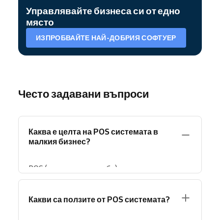
Управлявайте бизнеса си от едно
място
ИЗПРОБВАЙТЕ НАЙ-ДОБРИЯ СОФТУЕР
Често задавани въпроси
Каква е целта на POS системата в
малкия бизнес?
POS (точка на продажба) системата
помага
на малкия бизнес да управлява
продажби, плащания и клиентски
Какви са ползите от POS системата?
транзакции ефективно.
Вместо всичко да
се обработва ръчно, POS централизира и