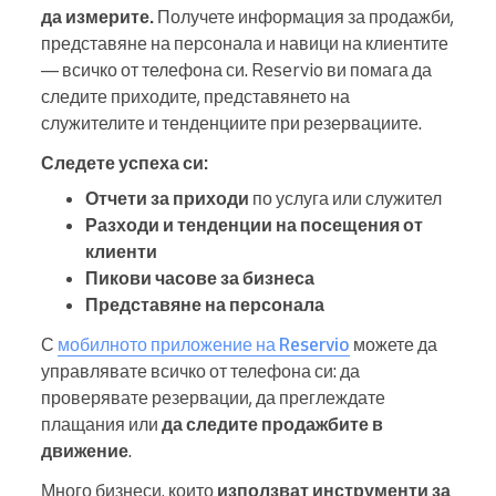
да измерите.
Получете информация за продажби,
представяне на персонала и навици на клиентите
— всичко от телефона си. Reservio ви помага да
следите приходите, представянето на
служителите и тенденциите при резервациите.
Следете успеха си:
Отчети за приходи
по услуга или служител
Разходи и тенденции на посещения от
клиенти
Пикови часове за бизнеса
Представяне на персонала
С
мобилното приложение на Reservio
можете да
управлявате всичко от телефона си: да
проверявате резервации, да преглеждате
плащания или
да следите продажбите в
движение
.
Много бизнеси, които
използват
инструменти за