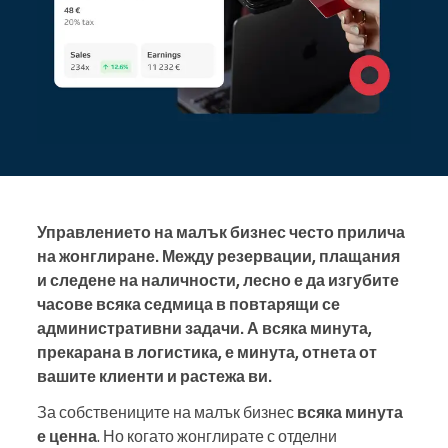
Управлението на малък бизнес често прилича
на жонглиране. Между резервации, плащания
и следене на наличности, лесно е да изгубите
часове всяка седмица в повтарящи се
административни задачи. А всяка минута,
прекарана в логистика, е минута, отнета от
вашите клиенти и растежа ви.
За собствениците на малък бизнес
всяка минута
е ценна
. Но когато жонглирате с отделни