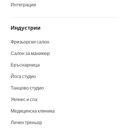
Интеграции
Индустрии
Фризьорски салон
Салон за маникюр
Бръснарница
Йога студио
Танцово студио
Уелнес и спа
Медицинска клиника
Личен треньор