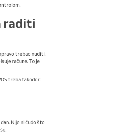
kontrolom.
 raditi
pravo trebao nuditi.
isuje račune. To je
 POS treba također:
 dan. Nije ni čudo što
še.