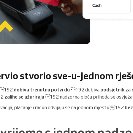
ervio stvorio sve-u-jednom rješ
192
dobiva trenutnu potvrdu
192 dobiva
podsjetnik za 
192
zalihe se ažuriraju
192 nadzorna ploča prihoda se osvježav
vacija, plaćanje i račun odvijaju se na jednom mjestu 192
bez
 vrijeme s jednom nadz