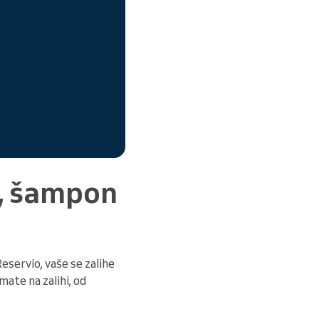
u, šampon
eservio, vaše se zalihe
ate na zalihi, od