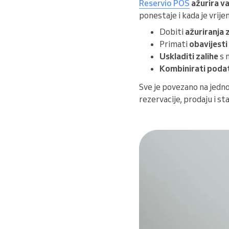
Reservio POS
ažurira v
ponestaje i kada je vrij
Dobiti
ažuriranja 
Primati
obavijesti
Uskladiti zalihe
s 
Kombinirati podat
Sve je povezano na jedno
rezervacije, prodaju i s