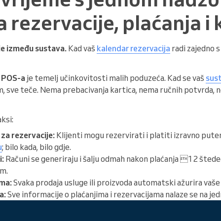
 rezervacije, plaćanja i 
e između sustava.
Kad vaš
kalendar rezervacija
radi zajedno s
i POS-a
je temelj učinkovitosti malih poduzeća. Kad se vaš
sust
, sve teče. Nema prebacivanja kartica, nema ručnih potvrda, 
ksi:
 za rezervacije:
Klijenti mogu rezervirati i platiti izravno pu
u
; bilo kada, bilo gdje.
:
Računi se generiraju i šalju odmah nakon plaćanja 12 štedeći
am.
ama:
Svaka prodaja usluge ili proizvoda automatski ažurira vaše 
a:
Sve informacije o plaćanjima i rezervacijama nalaze se na j