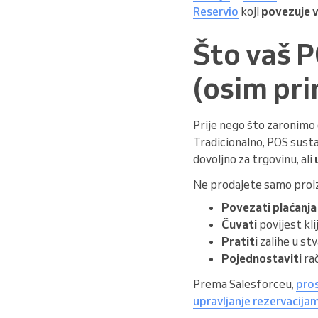
Reservio
koji
povezuje 
Što vaš P
(osim pri
Prije nego što zaronimo d
Tradicionalno, POS sustav
dovoljno za trgovinu, ali
Ne prodajete samo proiz
Povezati plaćanja
Čuvati
povijest kli
Pratiti
zalihe u s
Pojednostaviti
rač
Prema Salesforceu,
pros
upravljanje rezervacija