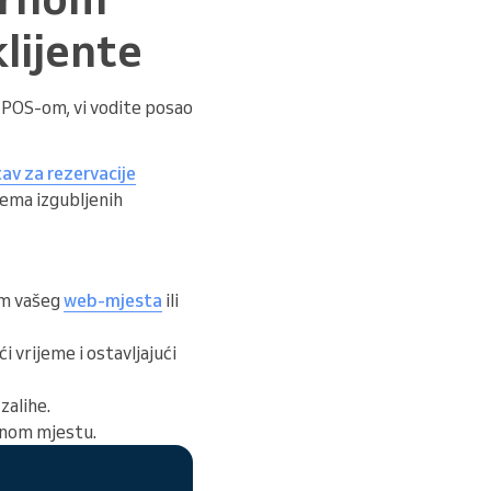
klijente
 POS-om, vi vodite posao
av za rezervacije
nema izgubljenih
tem vašeg
web-mjesta
ili
 vrijeme i ostavljajući
zalihe.
ednom mjestu.