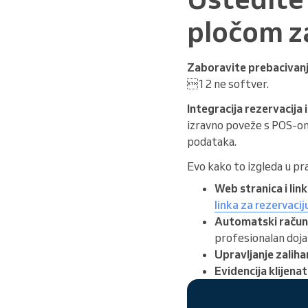
pločom za
Zaboravite prebacivanj
12 ne softver.
Integracija rezervacija 
izravno poveže s POS-om
podataka.
Evo kako to izgleda u pra
Web stranica i link
linka za rezervacij
Automatski računi
profesionalan doj
Upravljanje zalih
Evidencija klijenat