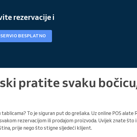
te rezervacije i
ESERVIO BESPLATNO
ki pratite svaku bočic
u tablicama? To je siguran put do grešaka. Uz online POS alate R
svakom rezervacijom ili prodajom proizvoda. Uvijek znate što im
na, prije nego što stigne sljedeći klijent.