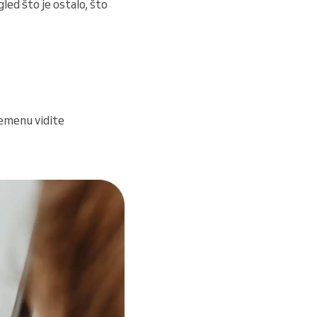
gled što je ostalo, što
remenu vidite