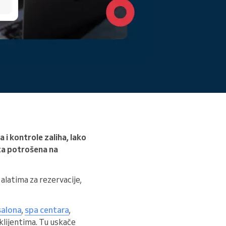
Pročitajte više
 i kontrole zaliha, lako
uta potrošena na
 alatima za rezervacije,
salona
,
spa centara
,
s klijentima. Tu uskače