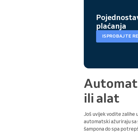
Pojednostavi
plaćanja
ISPROBAJTE R
Automats
ili alat
Još uvijek vodite zalihe 
automatski ažuriraju sa 
šampona do spa potrepšti