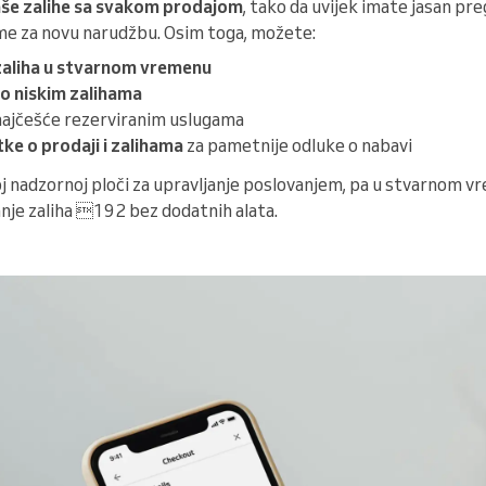
aše zalihe sa svakom prodajom
, tako da uvijek imate jasan pre
eme za novu narudžbu. Osim toga, možete:
zaliha u stvarnom vremenu
 o niskim zalihama
najčešće rezerviranim uslugama
ke o prodaji i zalihama
za pametnije odluke o nabavi
j nadzornoj ploči za upravljanje poslovanjem, pa u stvarnom v
tanje zaliha 192 bez dodatnih alata.