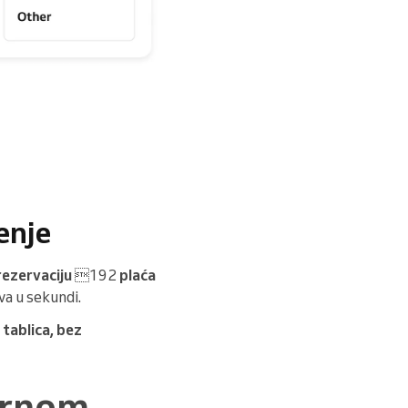
enje
rezervaciju
192
plaća
a u sekundi.
 tablica, bez
ornom