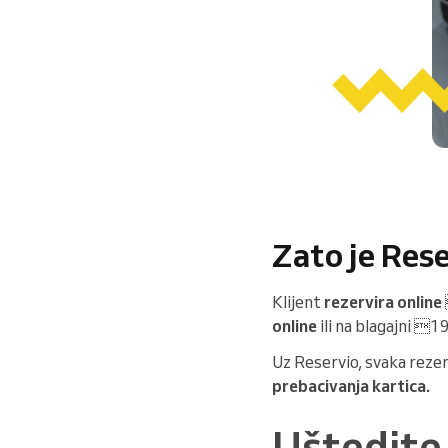
Zato je Res
Klijent
rezervira online
online
ili na blagajni 
Uz Reservio, svaka rezer
prebacivanja kartica.
Uštedite