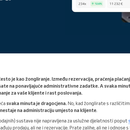
Vodite veliku organizaciju
sto je kao žongliranje. Između rezervacija, praćenja plaćanja
i sate na ponavljajuće administrativne zadatke. A svaka min
anje za vaše klijente i rast poslovanja.
eća
svaka minuta je dragocjena.
No, kad žonglirate s različitim
 nestaje na administraciju
umjesto na klijente
.
odajnih) sustava nije napravljena za uslužne djelatnosti poput
rađuju prodaju, ali ne i rezervacije. Prate zalihe, ali ne i odnose 