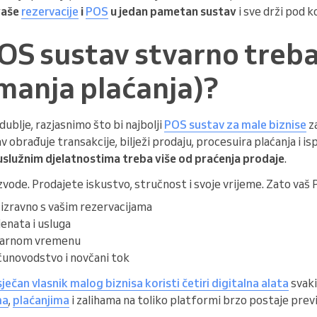
vaše
rezervacije
i
POS
u jedan pametan sustav
i sve drži pod 
OS sustav stvarno treba
manja plaćanja)?
ublje, razjasnimo što bi najbolji
POS sustav za male biznise
za
 obrađuje transakcije, bilježi prodaju, procesuira plaćanja i isp
uslužnim djelatnostima treba više od praćenja prodaje
.
vode. Prodajete iskustvo, stručnost i svoje vrijeme. Zato vaš
izravno s vašim rezervacijama
jenata i usluga
tvarnom vremenu
unovodstvo i novčani tok
ječan vlasnik malog biznisa koristi četiri digitalna alata
svaki
ma
,
plaćanjima
i zalihama na toliko platformi brzo postaje previ