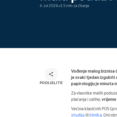
4. svi 2026.
3.5 min za čitanje
Online rezervacija
Omnichannel rješenje za
rezervacije
Vođenje malog biznisa če
je svaki tjedan izgubit
PODIJELITE
papirologiju je minuta m
Za vlasnike malih poduz
plaćanja i zalihe,
vrijeme
Većina klasičnih POS (pr
studija
ili
klinika
. Oni ob