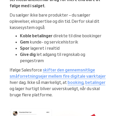
følge med i salget
.
Du sælger ikke bare produkter – du sælger
oplevelser, ekspertise og din tid. Derfor skal dit
kassesystem også:
Koble betalinger
direkte til dine bookinger
Gem
kunde- og servicehistorik
Spor
lageret i realtid
Give dig
let adgang til regnskab og
pengestrøm
Ifølge Salesforce
skifter den gennemsnitlige
småforretningsejer mellem fire digitale værktøjer
hver dag. Ikke så mærkeligt, at
booking
,
betalinger
og lager hurtigt bliver uoverskueligt, når du skal
bruge flere platforme.