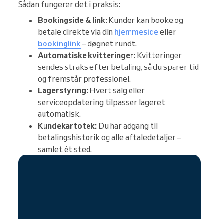
Sådan fungerer det i praksis:
Bookingside & link:
Kunder kan booke og
betale direkte via din
hjemmeside
eller
bookinglink
– døgnet rundt.
Automatiske kvitteringer:
Kvitteringer
sendes straks efter betaling, så du sparer tid
og fremstår professionel.
Lagerstyring:
Hvert salg eller
serviceopdatering tilpasser lageret
automatisk.
Kundekartotek:
Du har adgang til
betalingshistorik og alle aftaledetaljer –
samlet ét sted.