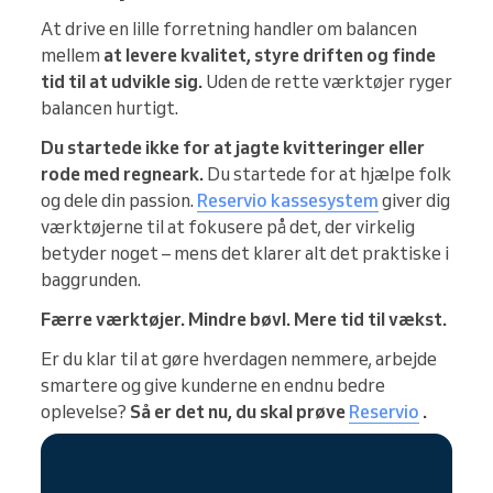
At drive en lille forretning handler om balancen
mellem
at levere kvalitet, styre driften og finde
tid til at udvikle sig.
Uden de rette værktøjer ryger
balancen hurtigt.
Du startede ikke for at jagte kvitteringer eller
rode med regneark.
Du startede for at hjælpe folk
og dele din passion.
Reservio kassesystem
giver dig
værktøjerne til at fokusere på det, der virkelig
betyder noget – mens det klarer alt det praktiske i
baggrunden.
Færre værktøjer. Mindre bøvl. Mere tid til vækst.
Er du klar til at gøre hverdagen nemmere, arbejde
smartere og give kunderne en endnu bedre
oplevelse?
Så er det nu, du skal prøve
Reservio
.