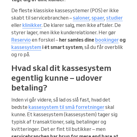
De fleste klassiske kassesystemer (POS) er ikke
skabt til servicebranchen –
saloner
,
spaer
,
studier
eller
klinikker
. De klarer salg, men ikke aftaler. De
styrer lager, men ikke kunderelationer. Her gør
Reservio
en forskel –
her samles dine
bookinger
og
kassesystem
i ét smart system
, så du får overblik
og ro på.
Hvad skal dit kassesystem
egentlig kunne – udover
betaling?
Inden vi går videre, så lad os slå fast, hvad det
bedste
kassesystem til små forretninger
skal
kunne. Et kassesystem (kassesystem) tager sig
typisk af transaktioner, salg, betalinger og
kvitteringer. Det er fint til butikker – men
servicebranchen har brug for mere end bare at