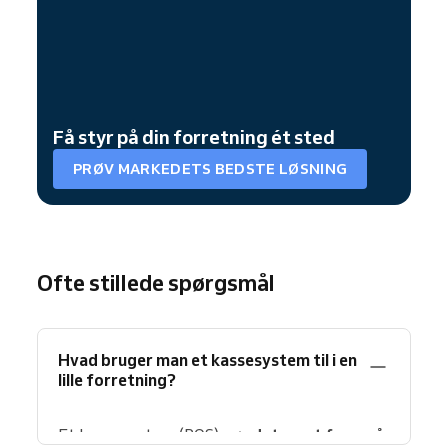
Få styr på din forretning ét sted
PRØV MARKEDETS BEDSTE LØSNING
Ofte stillede spørgsmål
Hvad bruger man et kassesystem til i en
lille forretning?
Et kassesystem (POS)
gør det nemt for små