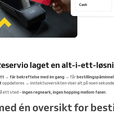
eservio laget en alt-i-ett-løsn
ett
→
får bekreftelse med én gang
→ får
bestillingspåminne
t
oppdateres → inntektsoversikten viser alt på noen sekunde
å ett sted –
ingen regneark, ingen hopping mellom faner.
med én oversikt for besti