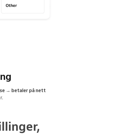
ing
lse
→
betaler på nett
r.
llinger,