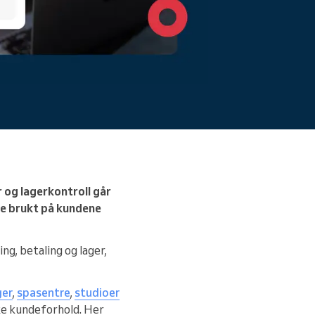
friksjon.
Les mer
r og lagerkontroll går
ne brukt på kundene
ng, betaling og lager,
ger
,
spasentre
,
studioer
kke kundeforhold. Her