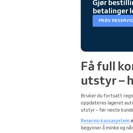
Gjør bestill
betalinger l
PRØV RESERVIO
Få full ko
utstyr – 
Bruker du fortsatt regne
oppdateres lageret automa
utstyr – før neste kun
Reservio kassasystem
o
begynner å minke og når 