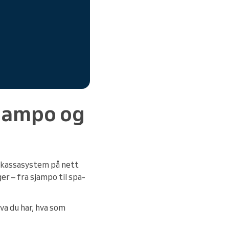
 sjampo og
os kassasystem på nett
er – fra sjampo til spa-
 hva du har, hva som