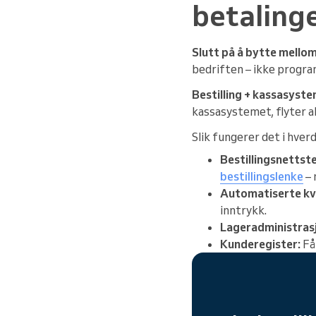
betaling
Slutt på å bytte mello
bedriften – ikke progra
Bestilling + kassasystem
kassasystemet, flyter al
Slik fungerer det i hver
Bestillingsnettste
bestillingslenke
– 
Automatiserte kvi
inntrykk.
Lageradministras
Kunderegister:
Få 