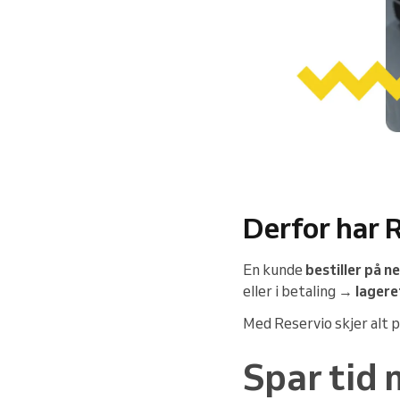
Derfor har R
En kunde
bestiller på n
eller i betaling →
lagere
Med Reservio skjer alt p
Spar tid 