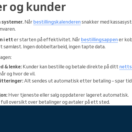
er og kunder
m systemer.
Når
bestillingskalenderen
snakker med kassasyst
mvaren.
 i ett
er starten på effektivitet. Når
bestillingsappen
er kob
t sømløst. Ingen dobbeltarbeid, ingen tapte data.
dagen:
d & lenke:
Kunder kan bestille og betale direkte på ditt
nett
når og hvor de vil.
tteringer:
Alt sendes ut automatisk etter betaling – spar tid
jon:
Hver tjeneste eller salg oppdaterer lageret automatisk.
full oversikt over betalinger og avtaler på ett sted.