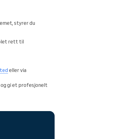
emet, styrer du
let rett til
sted
eller via
 og gi et profesjonelt