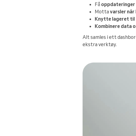
Få
oppdateringer p
Motta
varsler når
Knytte lageret ti
Kombinere data om
Alt samles i ett dashbord
ekstra verktøy.