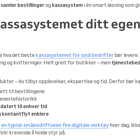
g
samler bestillinger
og
kassasystem
i én smart løsning som gir
kassasystemet ditt egen
 se hva det beste
kassasystemet for små bedrifter
bør levere.
ng og kvitteringer. Helt greit for butikker – men
tjenestebed
ukter – du tilbyr opplevelser, ekspertise og tid. Derfor bør 
ett til bestillingene
jenestehistorikk
atert til enhver tid
 kontantflyt enklere
 en typisk småbedriftseier fire digitale verktøy
hver dag. Ikk
blir krevende å holde styr på.