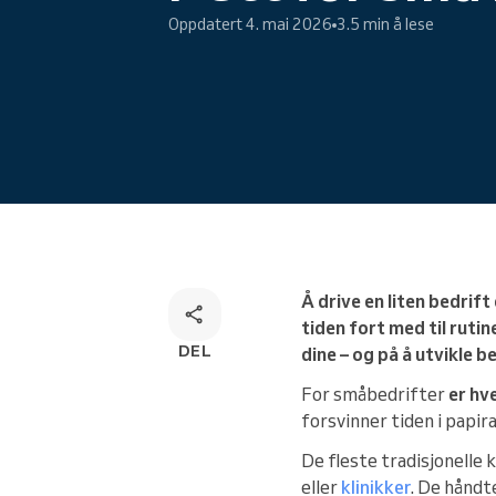
Oppdatert 4. mai 2026
3.5 min å lese
Løsning for bestilling via flere
kanaler
Å drive en liten bedrift
tiden fort med til ruti
DEL
dine – og på å utvikle b
For småbedrifter
er hv
forsvinner tiden i papir
De fleste tradisjonelle
eller
klinikker
. De håndt