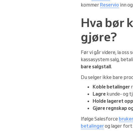
kommer
Reservio
inn o
Hva bør 
gjøre?
Før vi går videre, la oss
kassasystem salg, betali
bare salgstall
.
Du selger ikke bare prod
Koble betalinger
r
Lagre
kunde- og t
Holde lageret oppd
Gjøre regnskap og
Ifølge Salesforce
bruker
betalinger
og lager fort 