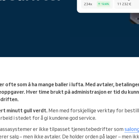
Du driver et stort selskap
 er ofte som å ha mange baller i lufta. Med avtaler, betalinge
neoppgaver. Hver time brukt på administrasjon er tid du kun
edriften.
ert minutt gull verdt.
Men med forskjellige verktøy for bestilli
arbeid i stedet for å gi kundene god service.
 kassasystemer er ikke tilpasset tjenestebedrifter som
salon
erer salg – men ikke avtaler. De holder orden på lager – men i