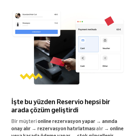
İşte bu yüzden Reservio hepsi bir
arada çözüm geliştirdi
Bir müşteri
online rezervasyon yapar
→
anında
onay alır
→
rezervasyon hatırlatması
alır →
online
veya kasada ödeme yapar
→
stok güncellenir
→