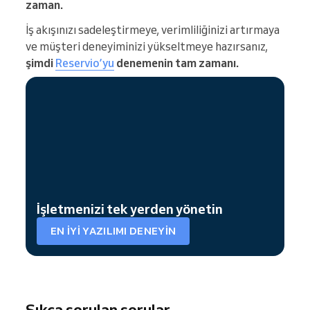
zaman.
İş akışınızı sadeleştirmeye, verimliliğinizi artırmaya
ve müşteri deneyiminizi yükseltmeye hazırsanız,
şimdi
Reservio’yu
denemenin tam zamanı.
İşletmenizi tek yerden yönetin
EN IYI YAZILIMI DENEYIN
Sıkça sorulan sorular