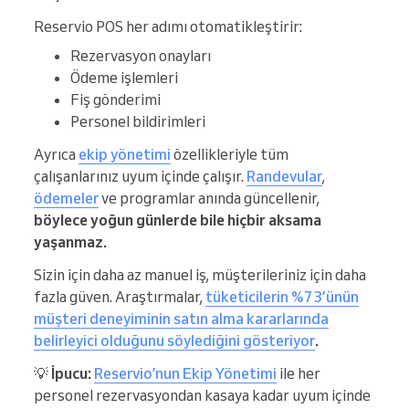
Reservio POS her adımı otomatikleştirir:
Rezervasyon onayları
Ödeme işlemleri
Fiş gönderimi
Personel bildirimleri
Ayrıca
ekip yönetimi
özellikleriyle tüm
çalışanlarınız uyum içinde çalışır.
Randevular
,
ödemeler
ve programlar anında güncellenir,
böylece yoğun günlerde bile hiçbir aksama
yaşanmaz.
Sizin için daha az manuel iş, müşterileriniz için daha
fazla güven. Araştırmalar,
tüketicilerin %73’ünün
müşteri deneyiminin satın alma kararlarında
belirleyici olduğunu söylediğini gösteriyor
.
💡
İpucu:
Reservio’nun Ekip Yönetimi
ile her
personel rezervasyondan kasaya kadar uyum içinde