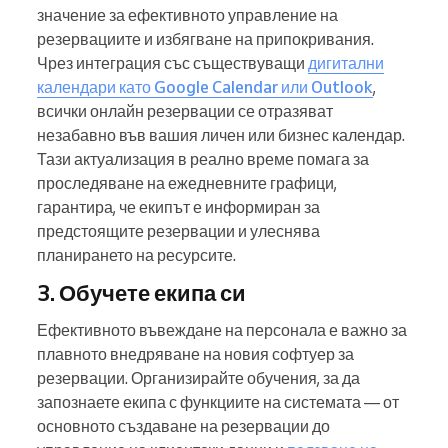
значение за ефективното управление на
резервациите и избягване на припокривания.
Чрез интеграция със съществуващи
дигитални
календари като Google Calendar или Outlook
,
всички онлайн резервации се отразяват
незабавно във вашия личен или бизнес календар.
Тази актуализация в реално време помага за
проследяване на ежедневните графици,
гарантира, че екипът е информиран за
предстоящите резервации и улеснява
планирането на ресурсите.
3. Обучете екипа си
Ефективното въвеждане на персонала е важно за
плавното внедряване на новия софтуер за
резервации. Организирайте обучения, за да
запознаете екипа с функциите на системата — от
основното създаване на резервации до