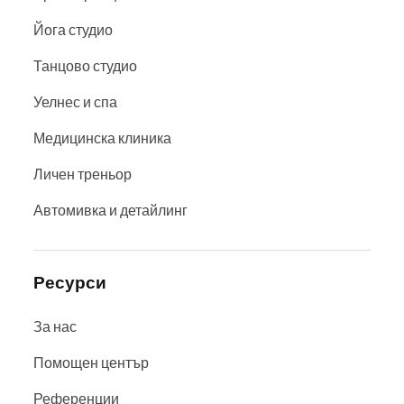
Йога студио
Танцово студио
Уелнес и спа
Медицинска клиника
Личен треньор
Автомивка и детайлинг
Ресурси
За нас
Помощен център
Референции