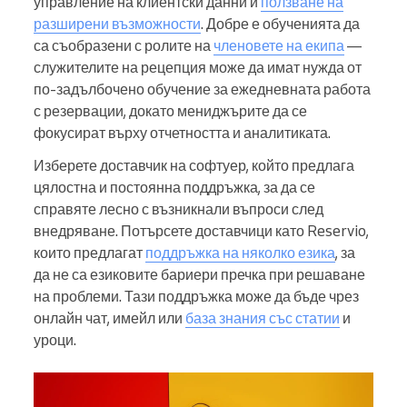
управление на клиентски данни и
ползване на
разширени възможности
. Добре е обученията да
са съобразени с ролите на
членовете на екипа
—
служителите на рецепция може да имат нужда от
по-задълбочено обучение за ежедневната работа
с резервации, докато мениджърите да се
фокусират върху отчетността и аналитиката.
Изберете доставчик на софтуер, който предлага
цялостна и постоянна поддръжка, за да се
справяте лесно с възникнали въпроси след
внедряване. Потърсете доставчици като Reservio,
които предлагат
поддръжка на няколко езика
, за
да не са езиковите бариери пречка при решаване
на проблеми. Тази поддръжка може да бъде чрез
онлайн чат, имейл или
база знания със статии
и
уроци.