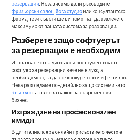
резервации
. Независимо дали ръководите
фризьорски салон
,
йога студио
или консултантска
фирма, тези съвети ще ви помогнат да извлечете
максимума от вашата система за резервации.
Разберете защо софтуерът
за резервации е необходим
Използването на дигитални инструменти като
софтуер за резервации вече не е лукс, а
необходимост, за да сте конкурентни и ефективни.
Нека разгледаме по-детайлно защо системи като
Reservio
са толкова важни за съвременния
бизнес.
Изграждане на професионален
имидж
В дигиталната ера онлайн присъствието често е
първата среща на бизнеса с потенциалните