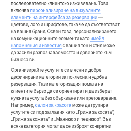
последователно клиентско изживяване. Това
включва
персонализиране на визуалните
елементи на интерфейса за резервации
—
цветове, лого и шрифтове, така че да съответстват
на вашия бранд. Освен това, персонализирането
на комуникационните елементи като
имейл
напомняния и известия
с вашия тон и стил може
да засили разпознаваемостта и доверието към
бизнеса ви.
Организирайте услугите си в ясни и добре
дефинирани категории за по-лесна и удобна
резервация. Тази категоризация помага на
клиентите бързо да се ориентират и да изберат
нужната услуга без объркване или претоварване.
Например,
салон за красота
може да групира
услугите си под заглавия като „Грижа за косата“,
„Грижа за кожата“ и „Маникюр и педикюр“. Във
всяка категория могат да се изброят конкретни