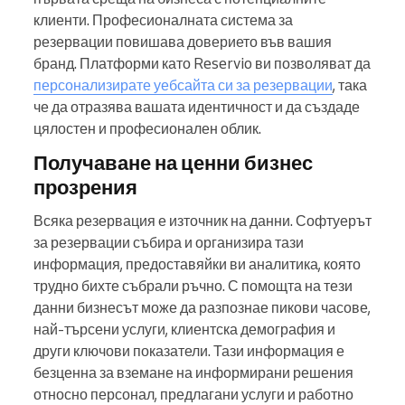
клиенти. Професионалната система за
резервации повишава доверието във вашия
бранд. Платформи като Reservio ви позволяват да
персонализирате уебсайта си за резервации
, така
че да отразява вашата идентичност и да създаде
цялостен и професионален облик.
Получаване на ценни бизнес
прозрения
Всяка резервация е източник на данни. Софтуерът
за резервации събира и организира тази
информация, предоставяйки ви аналитика, която
трудно бихте събрали ръчно. С помощта на тези
данни бизнесът може да разпознае пикови часове,
най-търсени услуги, клиентска демография и
други ключови показатели. Тази информация е
безценна за вземане на информирани решения
относно персонал, предлагани услуги и работно