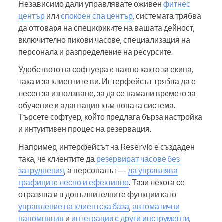
Независимо дали управлявате оживен
фитнес
център
или
спокоен спа център
, системата трябва
да отговаря на спецификите на вашата дейност,
включително пикови часове, специализация на
персонала и разпределение на ресурсите.
Удобството на софтуера е важно както за екипа,
така и за клиентите ви. Интерфейсът трябва да е
лесен за използване, за да се намали времето за
обучение и адаптация към новата система.
Търсете софтуер, който предлага бърза настройка
и интуитивен процес на резервация.
Например, интерфейсът на Reservio е създаден
така, че клиентите да
резервират часове без
затруднения
, а персоналът —
да управлява
графиците лесно и ефективно
. Тази лекота се
отразява и в допълнителните функции като
управление на клиентска база
,
автоматични
напомняния
и
интеграции с други инструменти
,