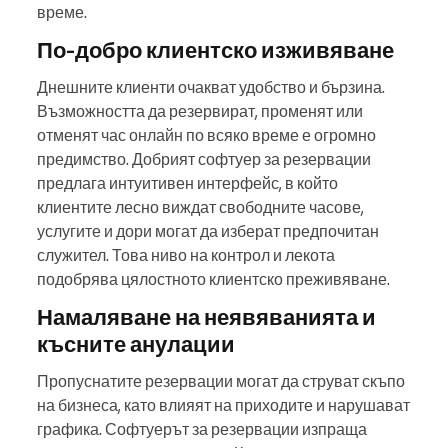
време.
По-добро клиентско изживяване
Днешните клиенти очакват удобство и бързина.
Възможността да резервират, променят или
отменят час онлайн по всяко време е огромно
предимство. Добрият софтуер за резервации
предлага интуитивен интерфейс, в който
клиентите лесно виждат свободните часове,
услугите и дори могат да изберат предпочитан
служител. Това ниво на контрол и лекота
подобрява цялостното клиентско преживяване.
Намаляване на неявяванията и
късните анулации
Пропуснатите резервации могат да струват скъпо
на бизнеса, като влияят на приходите и нарушават
графика. Софтуерът за резервации изпраща