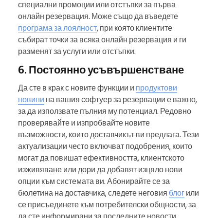
специални промоции или отстъпки за първа
онлайн резервация. Може също да въведете
програма за лоялност
, при която клиентите
събират точки за всяка онлайн резервация и ги
разменят за услуги или отстъпки.
6. Постоянно усъвършенстване
Да сте в крак с новите функции и
продуктови
новини
на вашия софтуер за резервации е важно,
за да използвате пълния му потенциал. Редовно
проверявайте и изпробвайте новите
възможности, които доставчикът ви предлага. Тези
актуализации често включват подобрения, които
могат да повишат ефективността, клиентското
изживяване или дори да добавят изцяло нови
опции към системата ви. Абонирайте се за
бюлетина на доставчика, следете неговия
блог
или
се присъединете към потребителски общности, за
да сте информирани за последните новости.