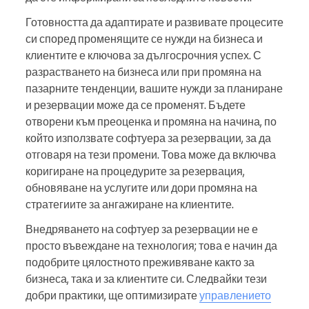
Готовността да адаптирате и развивате процесите
си според променящите се нужди на бизнеса и
клиентите е ключова за дългосрочния успех. С
разрастването на бизнеса или при промяна на
пазарните тенденции, вашите нужди за планиране
и резервации може да се променят. Бъдете
отворени към преоценка и промяна на начина, по
който използвате софтуера за резервации, за да
отговаря на тези промени. Това може да включва
коригиране на процедурите за резервация,
обновяване на услугите или дори промяна на
стратегиите за ангажиране на клиентите.
Внедряването на софтуер за резервации не е
просто въвеждане на технология; това е начин да
подобрите цялостното преживяване както за
бизнеса, така и за клиентите си. Следвайки тези
добри практики, ще оптимизирате
управлението