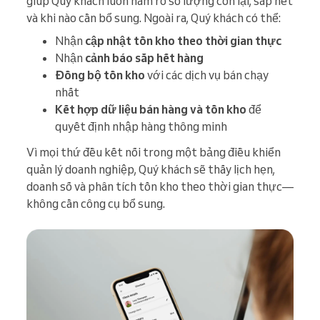
giúp Quý khách luôn nắm rõ số lượng còn lại, sắp hết
và khi nào cần bổ sung. Ngoài ra, Quý khách có thể:
Nhận
cập nhật tồn kho theo thời gian thực
Nhận
cảnh báo sắp hết hàng
Đồng bộ tồn kho
với các dịch vụ bán chạy
nhất
Kết hợp dữ liệu bán hàng và tồn kho
để
quyết định nhập hàng thông minh
Vì mọi thứ đều kết nối trong một bảng điều khiển
quản lý doanh nghiệp, Quý khách sẽ thấy lịch hẹn,
doanh số và phân tích tồn kho theo thời gian thực—
không cần công cụ bổ sung.