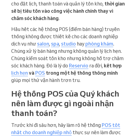
cho đặt lịch, thanh toán và quản lý tồn kho,
thời gian
sẽ bị tiêu tốn vào công việc hành chính
thay vì
chăm sóc khách hàng
.
Hầu hết các hệ thống POS (điểm bán hàng) truyền
thống không được thiết kế cho các doanh nghiệp
dịch vụ như
salon
,
spa
,
studio
hay
phòng khám
.
Chúng xử lý bán hàng nhưng không quản lý lịch hẹn.
Chúng kiểm soát tồn kho nhưng không hỗ trợ chăm
sóc khách hàng. Đó là lý do
Reservio
ra đời,
kết hợp
lịch hẹn
và
POS
trong một hệ thống thông minh
giúp mọi thứ vận hành trơn tru.
Hệ thống POS của Quý khách
nên làm được gì ngoài nhận
thanh toán?
Trước khi đi sâu hơn, hãy làm rõ hệ thống
POS tốt
nhất cho doanh nghiệp nhỏ
thực sự nên làm được