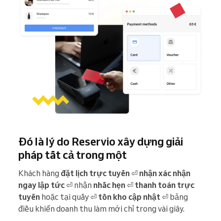
Đó là lý do Reservio xây dựng giải
pháp tất cả trong một
Khách hàng
đặt lịch trực tuyến
⏎
nhận xác nhận
ngay lập tức
⏎ nhận
nhắc hẹn
⏎
thanh toán trực
tuyến
hoặc tại quầy ⏎
tồn kho
cập nhật
⏎ bảng
điều khiển doanh thu làm mới chỉ trong vài giây.