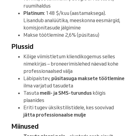
ruumihaldus
Platinum
: 148 $/kuu (aastamaksega).
Lisandub analüütika, meeskonna eesmärgid,
komisjonitasude jälgimine
Makse töötlemine 2,6% (püsitasu)
Plussid
Kõige viimistletum kliendikogemus selles
nimekirjas – broneerimislehed näevad kohe
professionaalsed välja
Läbipaistev,
püsitasuga maksete töötlemine
ilma varjatud tasudeta
Tasuta
meili- ja SMS-turundus
kõigis
plaanides
Eriti tugev üksikstilistidele, kes soovivad
jätta professionaalse mulje
Miinused