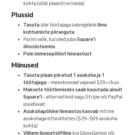
kohta (võib plaaniti erineda)
Plussid
Tasuta
ühe töötajaga salongidele
ilma
kohtumiste piiranguta
Parim valik, kui oled juba
Square'i
ökosüsteemis
Pole inimesepõhist hinnastust
Miinused
Tasuta plaan piiratud 1 asukoha ja 1
töötajaga
– meeskonnad vajavad $29+/kuu
Maksete töötlemiseks saab kasutada ainult
Square'i
– alternatiivid nagu Stripe või PayPal
puuduvad
Asukohapõhine hinnastus kasvab
mitme
asukohaga ettevõtetes ($29–$69 asukoha
kohta)
Vähem iluspetsiifiline
kui GlossGenius või