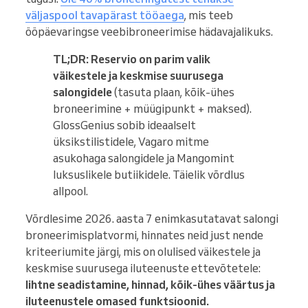
väljaspool tavapärast tööaega
, mis teeb
ööpäevaringse veebibroneerimise hädavajalikuks.
TL;DR:
Reservio on parim valik
väikestele ja keskmise suurusega
salongidele
(tasuta plaan, kõik-ühes
broneerimine + müügipunkt + maksed).
GlossGenius sobib ideaalselt
üksikstilistidele, Vagaro mitme
asukohaga salongidele ja Mangomint
luksuslikele butiikidele. Täielik võrdlus
allpool.
Võrdlesime 2026. aasta 7 enimkasutatavat salongi
broneerimisplatvormi, hinnates neid just nende
kriteeriumite järgi, mis on olulised väikestele ja
keskmise suurusega iluteenuste ettevõtetele:
lihtne seadistamine, hinnad, kõik-ühes väärtus ja
iluteenustele omased funktsioonid.