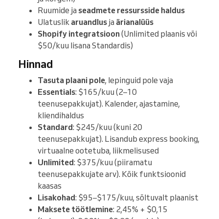
Ruumide ja
seadmete ressursside haldus
Ulatuslik
aruandlus
ja
ärianalüüs
Shopify integratsioon
(Unlimited plaanis või
$50/kuu lisana Standardis)
Hinnad
Tasuta plaani pole
, lepinguid pole vaja
Essentials
: $165/kuu (2–10
teenusepakkujat). Kalender, ajastamine,
kliendihaldus
Standard
: $245/kuu (kuni 20
teenusepakkujat). Lisandub express booking,
virtuaalne ootetuba, liikmelisused
Unlimited
: $375/kuu (piiramatu
teenusepakkujate arv). Kõik funktsioonid
kaasas
Lisakohad
: $95–$175/kuu, sõltuvalt plaanist
Maksete töötlemine
: 2,45% + $0,15