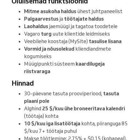
Olulisemad funktsioonid
Mitme asukoha haldus
ühest juhtpaneelist
Palgaarvestus
ja
töötajate haldus
Laohaldus
jaemüügi ja tagatoa toodetele
Vagaro
turg
uute klientide leidmiseks
Veebilehe koostaja (MySite)
tasulise lisana
Vormid ja nõusolekud
kliendiandmete
kogumiseks
Müügipunkti süsteem
kaardilugeja
riistvaraga
Hinnad
30-päevane tasuta prooviperiood,
tasuta
plaani pole
Alghind
25 $/kuu ühe broneeritava kalendri
(töötaja) kohta
10 $/kuu iga lisatöötaja
kohta, piiranguga 85
$/kuu 7+ töötaja puhul
Makse töötlemine: 2,75% + $0,15 (kohapeal),