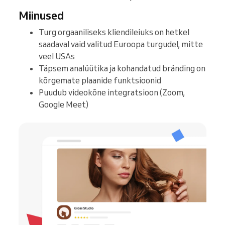
Miinused
Turg orgaaniliseks kliendileiuks on hetkel
saadaval vaid valitud Euroopa turgudel, mitte
veel USAs
Täpsem analüütika ja kohandatud bränding on
kõrgemate plaanide funktsioonid
Puudub videokõne integratsioon (Zoom,
Google Meet)