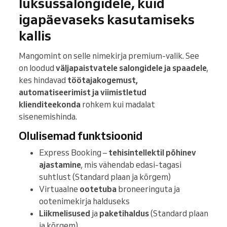
luksussalongidele, kuid
igapäevaseks kasutamiseks
kallis
Mangomint on selle nimekirja premium-valik. See
on loodud
väljapaistvatele salongidele ja spaadele
,
kes hindavad
töötajakogemust,
automatiseerimist ja viimistletud
klienditeekonda
rohkem kui madalat
sisenemishinda.
Olulisemad funktsioonid
Express Booking –
tehisintellektil põhinev
ajastamine
, mis vähendab edasi-tagasi
suhtlust (Standard plaan ja kõrgem)
Virtuaalne
ootetuba
broneeringuta ja
ootenimekirja halduseks
Liikmelisused
ja
paketihaldus
(Standard plaan
ja kõrgem)