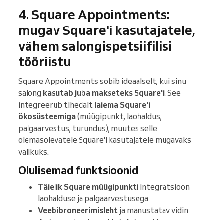
4. Square Appointments:
mugav Square'i kasutajatele,
vähem salongispetsiifilisi
tööriistu
Square Appointments sobib ideaalselt, kui sinu
salong
kasutab juba makseteks Square'i
. See
integreerub tihedalt
laiema Square'i
ökosüsteemiga
(müügipunkt, laohaldus,
palgaarvestus, turundus), muutes selle
olemasolevatele Square'i kasutajatele mugavaks
valikuks.
Olulisemad funktsioonid
Täielik Square müügipunkti
integratsioon
laohalduse ja palgaarvestusega
Veebibroneerimisleht
ja manustatav vidin