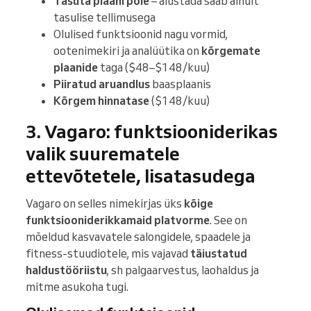
Tasuta plaani pole
– alustada saab ainult
tasulise tellimusega
Olulised funktsioonid nagu vormid,
ootenimekiri ja analüütika on
kõrgemate
plaanide
taga ($48–$148/kuu)
Piiratud aruandlus
baasplaanis
Kõrgem hinnatase
($148/kuu)
3. Vagaro: funktsiooniderikas
valik suurematele
ettevõtetele, lisatasudega
Vagaro on selles nimekirjas üks
kõige
funktsiooniderikkamaid platvorme
. See on
mõeldud kasvavatele salongidele, spaadele ja
fitness-stuudiotele, mis vajavad
täiustatud
haldustööriistu
, sh palgaarvestus, laohaldus ja
mitme asukoha tugi.