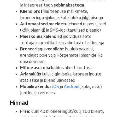
ja integreeritud
veebimaksetega
Kliendiprofiilid
teenuse märkmete,
broneeringu ajaloo ja kohaloleku jälgimisega
Automaatsed meeldetuletused
e-posti teel
(kõik plaanid) ja SMS-iga (tasulised plaanid)
Meeskonna kalendrid
individuaalsete
töötajate graafikute ja vahetuste haldusega
Broneeringu veebileht
kuulub paketti,
arendajat pole vaja, kõrgematel plaanidel ka
oma domeen
Mitme asukoha haldus
ühest kontost
Ärianalüüs
tulu jälgimiseks, broneeringute
statistika ja kliendiülevaated
Mobiilirakendus
iOS
ja
Android
jaoks, et äri
juhtida liikvel olles
Hinnad
Free
: Kuni 40 broneeringut/kuu, 100 klienti,