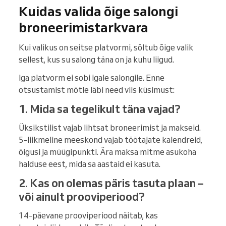
Kuidas valida õige salongi
broneerimistarkvara
Kui valikus on seitse platvormi, sõltub õige valik
sellest, kus su salong täna on ja kuhu liigud.
Iga platvorm ei sobi igale salongile. Enne
otsustamist mõtle läbi need viis küsimust:
1. Mida sa tegelikult täna vajad?
Üksikstilist vajab lihtsat broneerimist ja makseid.
5-liikmeline meeskond vajab töötajate kalendreid,
õigusi ja müügipunkti. Ära maksa mitme asukoha
halduse eest, mida sa aastaid ei kasuta.
2. Kas on olemas päris tasuta plaan –
või ainult prooviperiood?
14-päevane prooviperiood näitab, kas