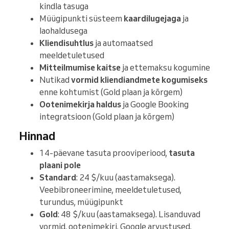
kindla tasuga
Müügipunkti süsteem
kaardilugejaga
ja
laohaldusega
Kliendisuhtlus
ja automaatsed
meeldetuletused
Mitteilmumise kaitse
ja ettemaksu kogumine
Nutikad
vormid kliendiandmete kogumiseks
enne kohtumist (Gold plaan ja kõrgem)
Ootenimekirja haldus
ja Google Booking
integratsioon (Gold plaan ja kõrgem)
Hinnad
14-päevane tasuta prooviperiood,
tasuta
plaani pole
Standard
: 24 $/kuu (aastamaksega).
Veebibroneerimine, meeldetuletused,
turundus, müügipunkt
Gold
: 48 $/kuu (aastamaksega). Lisanduvad
vormid, ootenimekiri, Google arvustused,