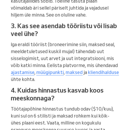
kasutajaliides sobib. Tõeline tasuta plaan
võimaldab äri sellel päriselt juhtida ja vajadusel
hiljem üle minna. See on oluline vahe.
3. Kas see asendab tööriistu või lisab
veel ühe?
Iga eraldi tööriist (broneerimine siin, maksed seal,
meeldetuletused kuskil mujal) tähendab uut
sisselogimist, uut arvet ja uut integratsiooni, mis
võib katki minna. Eelista platvorme, mis ühendavad
ajastamise
,
müügipunkti
,
maksed
ja
kliendihalduse
ühte kohta.
4. Kuidas hinnastus kasvab koos
meeskonnaga?
Töötajapõhine hinnastus tundub odav ($10/kuu),
kuni sul on 6 stilisti ja maksad rohkem kui kõik-
ühes plaani eest. Vaata, milline on kogukulu
praeguse meeskonna suuruse juures ja aasta