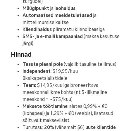
turgudel)
Müügipunkt
ja
laohaldus
Automaatsed meeldetuletused
ja
mitteilmumise kaitse
Kliendihaldus
piiramatu kliendibaasiga
SMS- ja e-maili kampaaniad
(maksa kasutuse
järgi)
Hinnad
Tasuta plaani pole
(vajalik tasuline tellimus)
Independent
: $19,95/kuu
üksikspetsialistidele
Team
: $14,95/kuu iga broneeritava
meeskonnaliikme kohta (nt 5-liikmeline
meeskond = ~$75/kuu)
Maksete töötlemine
: alates 0,99% + €0
(kohapeal) ja 1,29% + €0 (veebis), lisatasud
sõltuvalt makseviisist
Turutasu:
20%
(vähemalt $6)
uute klientide