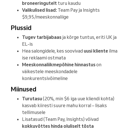
broneeringutelt
turu kaudu
Valikulised lisad:
Team Pay ja Insights
$9,95/meeskonnaliige
Plussid
Tugev tarbijabaas
ja kõrge tuntus, eriti UK ja
EL-is
Hea salongidele, kes soovivad
uusi kliente
ilma
ise reklaami ostmata
Meeskonnaliikmepõhine hinnastus
on
väikestele meeskondadele
konkurentsivõimeline
Miinused
Turutasu
(20%, min $6 iga uue kliendi kohta)
kasvab kiiresti suure mahu korral – lisaks
tellimusele
Lisatasud (Team Pay, Insights) võivad
kokkuvõttes hinda oluliselt tõsta