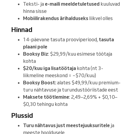
Teksti- ja
e-maili meeldetuletused
kuuluvad
hinna sisse
Mobiilirakendus ärihalduseks
liikvel olles
Hinnad
14-päevane tasuta prooviperiood,
tasuta
plaani pole
Booksy Biz
: $29,99/kuu esimese töötaja
kohta
$20/kuu iga lisatöötaja
kohta (nt 3-
liikmeline meeskond = ~$70/kuu)
Booksy Boost:
alates $49,99/kuu premium-
turu nähtavuse ja turundustööriistade eest
Maksete töötlemine
: 2,49–2,69% + $0,10–
$0,30 tehingu kohta
Plussid
Turu nähtavus just meestejuuksuritele
ja
meeste hooldusele