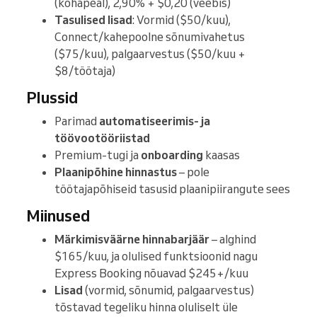
(kohapeal), 2,90% + $0,20 (veebis)
Tasulised lisad
: Vormid ($50/kuu),
Connect/kahepoolne sõnumivahetus
($75/kuu), palgaarvestus ($50/kuu +
$8/töötaja)
Plussid
Parimad
automatiseerimis- ja
töövootööriistad
Premium-tugi ja
onboarding
kaasas
Plaanipõhine hinnastus
– pole
töötajapõhiseid tasusid plaanipiirangute sees
Miinused
Märkimisväärne hinnabarjäär
– alghind
$165/kuu, ja olulised funktsioonid nagu
Express Booking nõuavad $245+/kuu
Lisad
(vormid, sõnumid, palgaarvestus)
tõstavad tegeliku hinna oluliselt üle