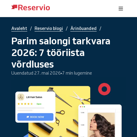
/
/
/
Avaleht
Reservio blogi
Ärinõuanded
Parim salongi tarkvara
2026: 7 tööriista
võrdluses
Uuendatud 27. mai 2026
7 min lugemine