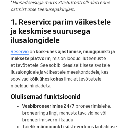
*
Hinnad seisuga märts 2026. Kontrolli alati enne
ostmist otse teenusepakkujalt.
1. Reservio: parim väikestele
ja keskmise suurusega
ilusalongidele
Reservio
on
kõik-ühes ajastamise, müügipunkti ja
maksete platvorm
, mis on loodud iluteenuste
ettevõtetele. See sobib ideaalselt iseseisvatele
ilusalongidele ja väikestele meeskondadele, kes
soovivad
kõik ühes kohas
ilma ettevõtetele
mõeldud hindadeta.
Olulisemad funktsioonid
Veebibroneerimine 24/7
broneerimislehe,
broneeringu lingi, manustatava vidina või
broneerimisvormi kaudu
Täielik
müügipunkti süsteem
koos laohalduse