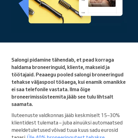
Salongi pidamine tähendab, et pead korraga
haldama broneeringuid, kliente, makseid ja
töötajaid. Peaaegu pooled salongi broneeringud
tehakse väljaspool tööaega, kui enamik omanikke
ei saa telefonile vastata. Ilma õige
broneerimissüsteemita jääb see tulu lihtsalt
saamata.
Iluteenuste valdkonnas jääb keskmiselt 15–30%
klientidest tulemata – juba ainuüksi automaatsed
meeldetuletused võivad tuua kuus sadu eurosid
tagasi.
Üle 40% broneeringutest tehakse