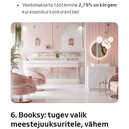
Veebimaksete töötlemine
2,79% on kõrgem
kui enamikul konkurentidel
6. Booksy: tugev valik
meestejuuksuritele, vähem