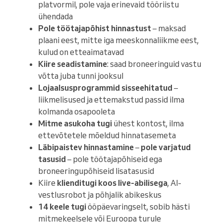
platvormil, pole vaja erinevaid tööriistu
ühendada
Pole töötajapõhist hinnastust
– maksad
plaani eest, mitte iga meeskonnaliikme eest,
kulud on etteaimatavad
Kiire seadistamine
: saad broneeringuid vastu
võtta juba tunni jooksul
Lojaalsusprogrammid sisseehitatud
–
liikmelisused ja ettemakstud passid ilma
kolmanda osapooleta
Mitme asukoha tugi
ühest kontost, ilma
ettevõtetele mõeldud hinnatasemeta
Läbipaistev hinnastamine
–
pole varjatud
tasusid
– pole töötajapõhiseid ega
broneeringupõhiseid lisatasusid
Kiire
klienditugi koos live-abilisega
, AI-
vestlusrobot ja põhjalik abikeskus
14 keele tugi
ööpäevaringselt, sobib hästi
mitmekeelsele või Euroopa turule