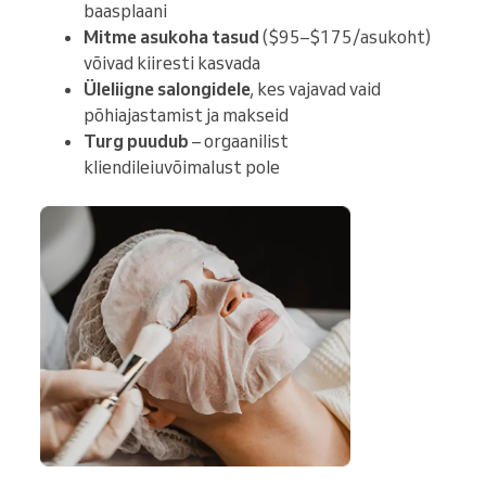
baasplaani
Mitme asukoha tasud
($95–$175/asukoht)
võivad kiiresti kasvada
Üleliigne salongidele
, kes vajavad vaid
põhiajastamist ja makseid
Turg puudub
– orgaanilist
kliendileiuvõimalust pole