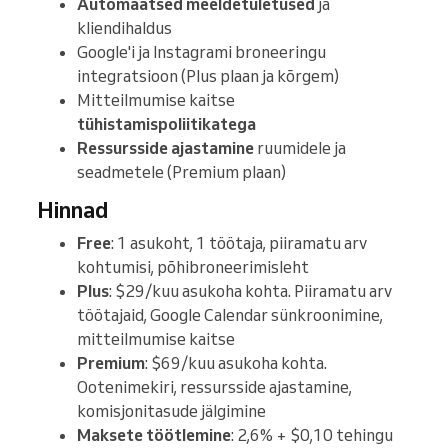
Automaatsed meeldetuletused
ja
kliendihaldus
Google'i ja Instagrami broneeringu
integratsioon (Plus plaan ja kõrgem)
Mitteilmumise kaitse
tühistamispoliitikatega
Ressursside ajastamine
ruumidele ja
seadmetele (Premium plaan)
Hinnad
Free
: 1 asukoht, 1 töötaja, piiramatu arv
kohtumisi, põhibroneerimisleht
Plus
: $29/kuu asukoha kohta. Piiramatu arv
töötajaid, Google Calendar sünkroonimine,
mitteilmumise kaitse
Premium
: $69/kuu asukoha kohta.
Ootenimekiri, ressursside ajastamine,
komisjonitasude jälgimine
Maksete töötlemine
: 2,6% + $0,10 tehingu