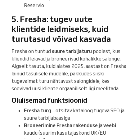
Reservio
5. Fresha: tugev uute
klientide leidmiseks, kuid
turutasud võivad kasvada
Fresha on tuntud
suure tarbijaturu
poolest, kus
kliendid leiavad ja broneerivad kohalikke salonge.
Algselt tasuta, kuid alates 2025. aastast on Fresha
läinud tasulisele mudelile, pakkudes siiski
tugevaimat turu nähtavust salongidele, kes
soovivad uusi kliente orgaaniliselt ligi meelitada.
Olulisemad funktsioonid
Fresha turg
– otsitav kataloog tugeva SEO ja
suure tarbijabaasiga
Broneerimine Fresha rakenduse
ja
veebi
kaudu (suurim kasutajaskond UK/EU