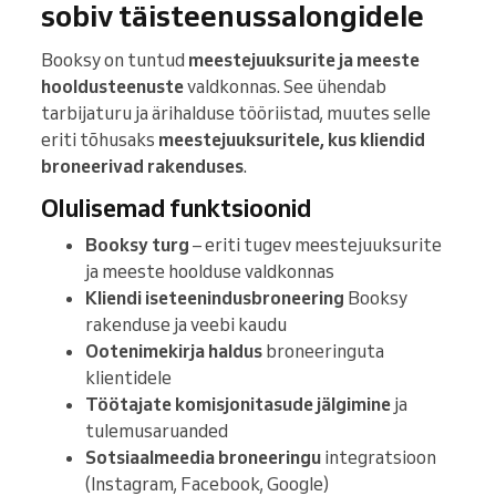
sobiv täisteenussalongidele
Booksy on tuntud
meestejuuksurite ja meeste
hooldusteenuste
valdkonnas. See ühendab
tarbijaturu ja ärihalduse tööriistad, muutes selle
eriti tõhusaks
meestejuuksuritele, kus kliendid
broneerivad rakenduses
.
Olulisemad funktsioonid
Booksy turg
– eriti tugev meestejuuksurite
ja meeste hoolduse valdkonnas
Kliendi iseteenindusbroneering
Booksy
rakenduse ja veebi kaudu
Ootenimekirja haldus
broneeringuta
klientidele
Töötajate komisjonitasude jälgimine
ja
tulemusaruanded
Sotsiaalmeedia broneeringu
integratsioon
(Instagram, Facebook, Google)