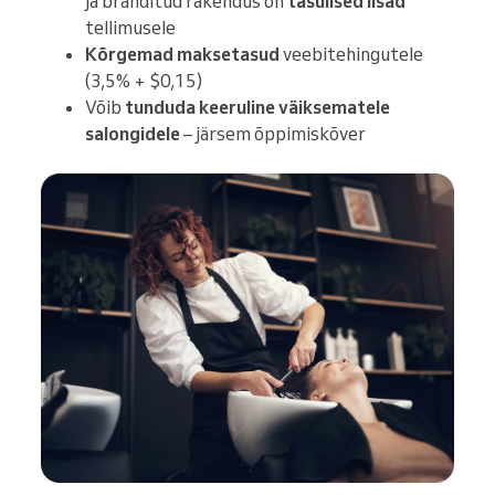
ja bränditud rakendus on
tasulised lisad
tellimusele
Kõrgemad maksetasud
veebitehingutele
(3,5% + $0,15)
Võib
tunduda keeruline väiksematele
salongidele
– järsem õppimiskõver