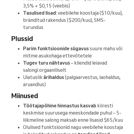
3,5% + $0,15 (veebis)
Tasulised lisad
: veebilehe koostaja ($10/kuu),
bränditud rakendus ($200/kuu), SMS-
turundus
Plussid
Parim funktsioonide sügavus
suure mahu või
mitme asukohaga ettevõtetele
Tugev turu nähtavus
– kliendid leiavad
salongi orgaaniliselt
Ulatuslik
ärihaldus
(palgaarvestus, laohaldus,
aruandlus)
Miinused
Töötajapõhine hinnastus kasvab
kiiresti
keskmise suurusega meeskondade puhul – 5-
liikmeline salong maksab enne lisasid $65/kuu
Olulised funktsioonid nagu veebilehe koostaja