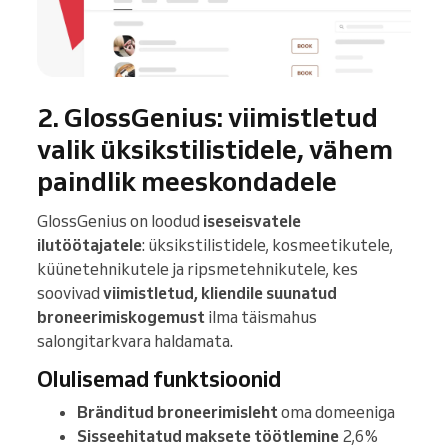
2. GlossGenius: viimistletud
valik üksikstilistidele, vähem
paindlik meeskondadele
GlossGenius on loodud
iseseisvatele
ilutöötajatele
: üksikstilistidele, kosmeetikutele,
küünetehnikutele ja ripsmetehnikutele, kes
soovivad
viimistletud, kliendile suunatud
broneerimiskogemust
ilma täismahus
salongitarkvara haldamata.
Olulisemad funktsioonid
Bränditud broneerimisleht
oma domeeniga
Sisseehitatud maksete töötlemine
2,6%