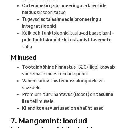
Ootenimekiri
ja
broneeringuta klientide
haldus
sisseehitatud
Tugevad
sotsiaalmeedia broneeringu
integratsioonid
Kõik põhifunktsioonid kuuluvad baasplaani –
pole funktsioonide lukustamist tasemete
taha
Miinused
Töötajapõhine hinnastus
($20/liige)
kasvab
suuremate meeskondade puhul
Vähem sobiv täisteenussalongidele
või
spaadele
Premium-turu nähtavus (Boost) on
tasuline
lisa
tellimusele
Klienditoe arvustused on ebaühtlased
7. Mangomint: loodud