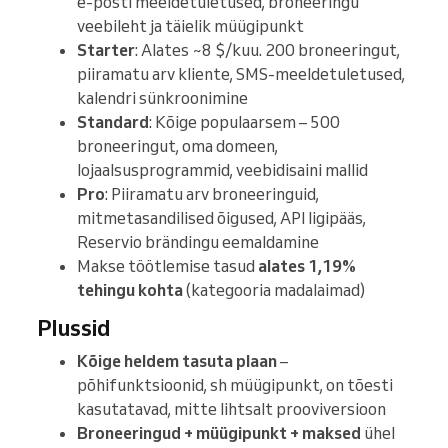
e-posti meeldetuletused, broneeringu
veebileht ja täielik müügipunkt
Starter
: Alates ~8 $/kuu. 200 broneeringut,
piiramatu arv kliente, SMS-meeldetuletused,
kalendri sünkroonimine
Standard
: Kõige populaarsem – 500
broneeringut, oma domeen,
lojaalsusprogrammid, veebidisaini mallid
Pro
: Piiramatu arv broneeringuid,
mitmetasandilised õigused, API ligipääs,
Reservio brändingu eemaldamine
Makse töötlemise tasud
alates 1,19%
tehingu kohta
(kategooria madalaimad)
Plussid
Kõige heldem tasuta plaan
–
põhifunktsioonid, sh müügipunkt, on tõesti
kasutatavad, mitte lihtsalt prooviversioon
Broneeringud + müügipunkt + maksed
ühel