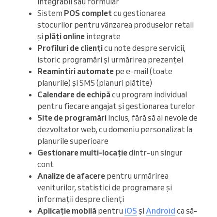
integrabil sau formular
Sistem
POS complet
cu gestionarea
stocurilor pentru vânzarea produselor retail
și
plăți online
integrate
Profiluri de clienți
cu note despre servicii,
istoric programări și urmărirea prezenței
Reamintiri automate
pe e-mail (toate
planurile) și SMS (planuri plătite)
Calendare de echipă
cu program individual
pentru fiecare angajat și gestionarea turelor
Site de programări
inclus, fără să ai nevoie de
dezvoltator web, cu domeniu personalizat la
planurile superioare
Gestionare multi-locație
dintr-un singur
cont
Analize de afacere
pentru urmărirea
veniturilor, statistici de programare și
informații despre clienți
Aplicație mobilă
pentru
iOS
și
Android
ca să-