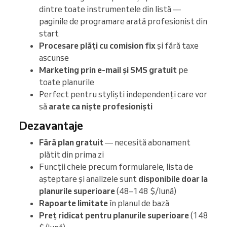
dintre toate instrumentele din listă —
paginile de programare arată profesionist din
start
Procesare plăți cu comision fix
și fără taxe
ascunse
Marketing prin e-mail și SMS gratuit
pe
toate planurile
Perfect pentru styliști independenți care vor
să
arate ca niște profesioniști
Dezavantaje
Fără plan gratuit
— necesită abonament
plătit din prima zi
Funcții cheie precum formularele, lista de
așteptare și analizele sunt
disponibile doar la
planurile superioare
(48–148 $/lună)
Rapoarte limitate
în planul de bază
Preț ridicat pentru planurile superioare
(148