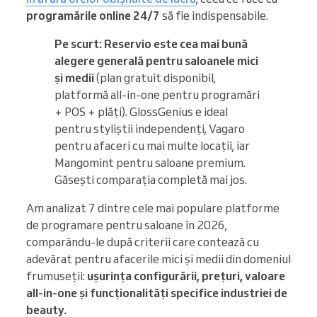
programările online 24/7
să fie indispensabile.
Pe scurt:
Reservio este cea mai bună
alegere generală pentru saloanele mici
și medii
(plan gratuit disponibil,
platformă all-in-one pentru programări
+ POS + plăți). GlossGenius e ideal
pentru styliștii independenți, Vagaro
pentru afaceri cu mai multe locații, iar
Mangomint pentru saloane premium.
Găsești comparația completă mai jos.
Am analizat 7 dintre cele mai populare platforme
de programare pentru saloane în 2026,
comparându-le după criterii care contează cu
adevărat pentru afacerile mici și medii din domeniul
frumuseții:
ușurința configurării, prețuri, valoare
all-in-one și funcționalități specifice industriei de
beauty.