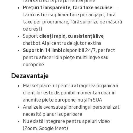
fără să treci la prețuri enterprise
Prețuri transparente, fără taxe ascunse
—
fără costuri suplimentare per angajat, fără
taxe per programare, fără surprize pe măsură
ce crești
Suport
clienți rapid, cu asistență live
,
chatbot AI și centru de ajutor extins
Suport în 14 limbi
disponibil 24/7, perfect
pentru afaceri din piețe multilingve sau
europene
Dezavantaje
Marketplace-ul pentru atragerea organică a
clienților este disponibil momentan doar în
anumite piețe europene, nu și în SUA
Analizele avansate și brandingul personalizat
necesită planuri superioare
Nu există integrare pentru apeluri video
(Zoom, Google Meet)