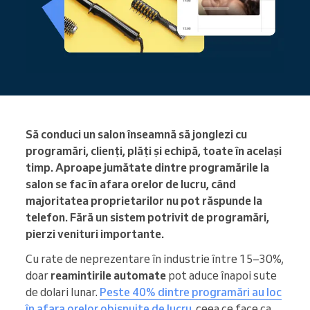
Să conduci un salon înseamnă să jonglezi cu
programări, clienți, plăți și echipă, toate în același
timp. Aproape jumătate dintre programările la
salon se fac în afara orelor de lucru, când
majoritatea proprietarilor nu pot răspunde la
telefon. Fără un sistem potrivit de programări,
pierzi venituri importante.
Cu rate de neprezentare în industrie între 15–30%,
doar
reamintirile automate
pot aduce înapoi sute
de dolari lunar.
Peste 40% dintre programări au loc
în afara orelor obișnuite de lucru
, ceea ce face ca