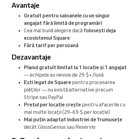
Avantaje
Gratuit pentru saloanele cu un singur
angajat
fără limită de programări
Cea mai bună alegere dacă
folosești deja
ecosistemul Square
Fără tarif per persoană
Dezavantaje
Planul gratuit limitat la 1 locație și 1 angajat
— echipele au nevoie de 29 $+/lună
Ești legat de Square
pentru procesarea
plăților — nu există alternative precum
Stripe sau PayPal
Prețul per locație crește
pentru afacerile cu
mai multe locații (29–69 $ per locație)
Mai puțin adaptat industriei de frumusețe
decât GlossGenius sau Reservio