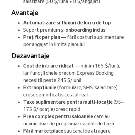
salarizare (50 $/lună + 8 $/angajat)
Avantaje
Automatizare și fluxuri de lucru de top
Suport premium și
onboarding inclus
Preț fix per plan
— fără costuri suplimentare
per angajat în limita planului
Dezavantaje
Cost de intrare ridicat
— minim 165 $/lună,
iar funcții cheie precum Express Booking
necesită peste 245 $/lună
Extraopțiunile
(formulare, SMS, salarizare)
cresc semnificativ costul real
Taxe suplimentare pentru multi-locație
(95–
175 $/locație) cresc rapid
Prea complex pentru saloanele
care au
nevoie doar de programări și plăți de bază
Fără marketplace
sau canal de atragere