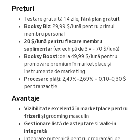
Prețuri
Testare gratuită 14 zile,
fără plan gratuit
Booksy Biz
: 29,99 $/lună pentru primul
membru personal
20 $/lună pentru fiecare membru
suplimentar
(ex: echipă de 3 = ~70 $/lună)
Booksy Boost:
de la 49,99 $/lună pentru
promovare premium în marketplace și
instrumente de marketing
Procesare plăți
: 2,49%–2,69% + 0,10–0,30 $
per tranzacție
Avantaje
Vizibilitate excelentă în marketplace pentru
frizerii
și grooming masculin
Gestionare listă de așteptare
și
walk-in
integrată
Integrare puternică pentru programări pe