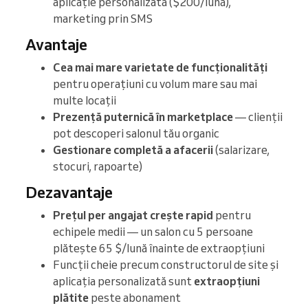
aplicație personalizată ($200/lună),
marketing prin SMS
Avantaje
Cea mai mare varietate de funcționalități
pentru operațiuni cu volum mare sau mai
multe locații
Prezență puternică în marketplace
— clienții
pot descoperi salonul tău organic
Gestionare completă a afacerii
(salarizare,
stocuri, rapoarte)
Dezavantaje
Prețul per angajat crește rapid
pentru
echipele medii — un salon cu 5 persoane
plătește 65 $/lună înainte de extraopțiuni
Funcții cheie precum constructorul de site și
aplicația personalizată sunt
extraopțiuni
plătite
peste abonament