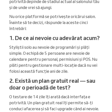
potrivită depinde de stadiul actual al salonului tău
și de unde vrei să ajungi.
Nu orice platformă se potrivește oricărui salon.
Înainte să te decizi, răspunde la aceste cinci
întrebări:
1. De ce ai nevoie cu adevărat acum?
Styliștii solo au nevoie de programări și plăți
simple. O echipă de 5 persoane are nevoie de
calendare pentru personal, permisiuni și POS. Nu
plăti pentru gestionare multi-locație dacă nu vei
folosi această funcție ani de zile.
2. Există un plan gratuit real — sau
doar o perioadă de test?
O testare de 14 zile îți arată dacă interfața e
potrivită. Un plan gratuit real îți permite să-ți
conduci afacerea și să faci upgrade când ai nevoie.