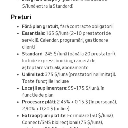
$/lună extra la Standard)
Prețuri
Fără plan gratuit
, fără contracte obligatorii
Essentials
: 165 $/lună (2–10 prestatori de
servicii). Calendar, programări, gestionare
clienți
Standard
: 245 $/lună (până la 20 prestatori).
Include express booking, cameră de
așteptare virtuală, abonamente
Unlimited
: 375 $/lună (prestatori nelimitați).
Toate funcțiile incluse
Locații suplimentare
: 95–175 $/lună, în
funcție de plan
Procesare plăți
: 2,45% + 0,15 $ (în persoană),
2,90% + 0,20 $ (online)
Extraopțiuni plătite
: Formulare (50 $/lună),
Connect/SMS bidirecțional (75 $/lună),