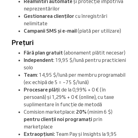
Reamintiri automate
și protecție împotriva
neprezentărilor
Gestionarea clienților
cu înregistrări
nelimitate
Campanii SMS și e-mail
(plată per utilizare)
Prețuri
Fără plan gratuit
(abonament plătit necesar)
Independent
: 19,95 $/lună pentru practicieni
solo
Team
: 14,95 $/lună per membru programabil
(ex: echipă de 5 = ~75 $/lună)
Procesare plăți
: de la 0,99% + 0 € (în
persoană) și 1,29% + 0 € (online), cu taxe
suplimentare în funcție de metodă
Comision marketplace:
20%
(minim 6 $)
pentru clienții noi programați
prin
marketplace
Extraopțiuni:
Team Pay și Insights la 9,95