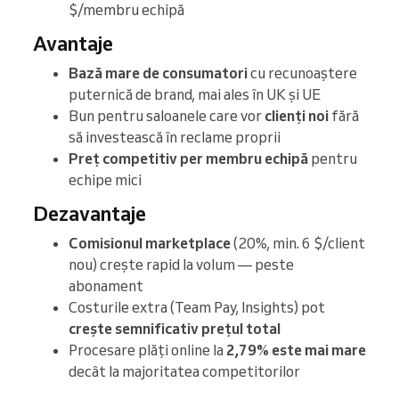
$/membru echipă
Avantaje
Bază mare de consumatori
cu recunoaștere
puternică de brand, mai ales în UK și UE
Bun pentru saloanele care vor
clienți noi
fără
să investească în reclame proprii
Preț competitiv per membru echipă
pentru
echipe mici
Dezavantaje
Comisionul marketplace
(20%, min. 6 $/client
nou) crește rapid la volum — peste
abonament
Costurile extra (Team Pay, Insights) pot
crește semnificativ prețul total
Procesare plăți online la
2,79% este mai mare
decât la majoritatea competitorilor