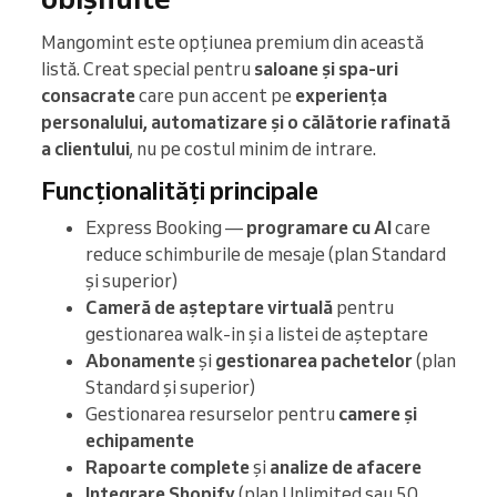
Mangomint este opțiunea premium din această
listă. Creat special pentru
saloane și spa-uri
consacrate
care pun accent pe
experiența
personalului, automatizare și o călătorie rafinată
a clientului
, nu pe costul minim de intrare.
Funcționalități principale
Express Booking —
programare cu AI
care
reduce schimburile de mesaje (plan Standard
și superior)
Cameră de așteptare virtuală
pentru
gestionarea walk-in și a listei de așteptare
Abonamente
și
gestionarea pachetelor
(plan
Standard și superior)
Gestionarea resurselor pentru
camere și
echipamente
Rapoarte complete
și
analize de afacere
Integrare Shopify
(plan Unlimited sau 50