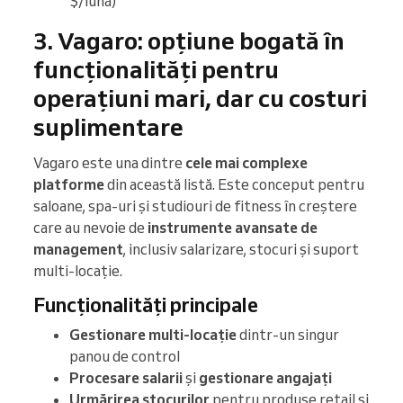
$/lună)
3. Vagaro: opțiune bogată în
funcționalități pentru
operațiuni mari, dar cu costuri
suplimentare
Vagaro este una dintre
cele mai complexe
platforme
din această listă. Este conceput pentru
saloane, spa-uri și studiouri de fitness în creștere
care au nevoie de
instrumente avansate de
management
, inclusiv salarizare, stocuri și suport
multi-locație.
Funcționalități principale
Gestionare multi-locație
dintr-un singur
panou de control
Procesare salarii
și
gestionare angajați
Urmărirea stocurilor
pentru produse retail și