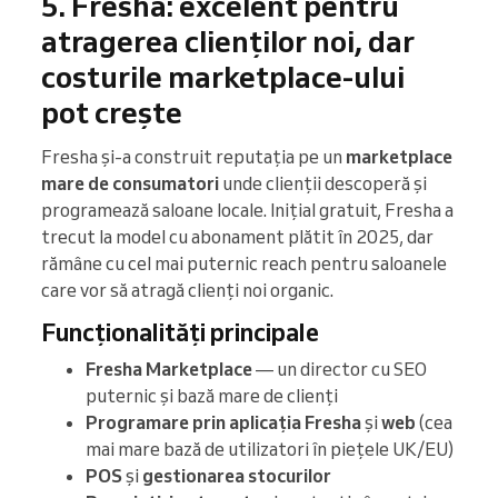
5. Fresha: excelent pentru
atragerea clienților noi, dar
costurile marketplace-ului
pot crește
Fresha și-a construit reputația pe un
marketplace
mare de consumatori
unde clienții descoperă și
programează saloane locale. Inițial gratuit, Fresha a
trecut la model cu abonament plătit în 2025, dar
rămâne cu cel mai puternic reach pentru saloanele
care vor să atragă clienți noi organic.
Funcționalități principale
Fresha Marketplace
— un director cu SEO
puternic și bază mare de clienți
Programare prin aplicația Fresha
și
web
(cea
mai mare bază de utilizatori în piețele UK/EU)
POS
și
gestionarea stocurilor