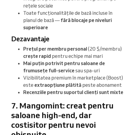
rețele sociale
Toate funcționalitățile de bază incluse în
planul de bază —
fără blocaje pe niveluri
superioare
Dezavantaje
Prețul per membru personal
(20 $/membru)
crește
rapid
pentru echipe mai mari
Mai puțin potrivit pentru saloane de
frumusețe full-service
sau spa-uri
Vizibilitatea premium în marketplace (Boost)
este
extraopțiune plătită
peste abonament
Recenziile pentru suportul clienți sunt mixte
7. Mangomint: creat pentru
saloane high-end, dar
costisitor pentru nevoi
obișnuite