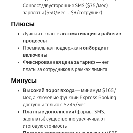
Connect/двусторонние SMS ($75/мес),
зарплаты ($50/мес + $8/сотрудник)
Плюсы
Лучшая в классе
автоматизация и рабочие
процессы
Премиальная поддержка и
онбординг
включены
Фиксированная цена за тариф
— нет
платы за сотрудников в рамках лимита
Минусы
Высокий порог входа
— минимум $165/
мес, а ключевые функции Express Booking
доступны только с $245/мес
Платные дополнения
(формы, SMS,
зарплаты) существенно увеличивают
итоговую стоимость
Плата за дополнительные локации
($95–