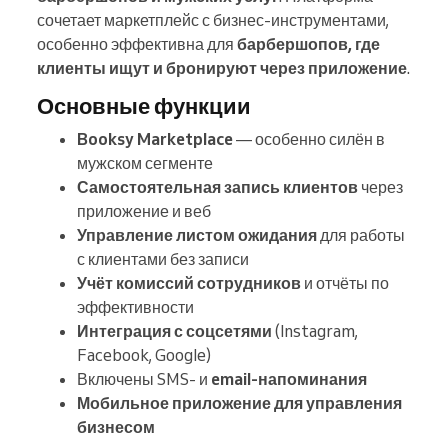
сочетает маркетплейс с бизнес-инструментами,
особенно эффективна для
барбершопов, где
клиенты ищут и бронируют через приложение
.
Основные функции
Booksy Marketplace
— особенно силён в
мужском сегменте
Самостоятельная запись клиентов
через
приложение и веб
Управление листом ожидания
для работы
с клиентами без записи
Учёт комиссий сотрудников
и отчёты по
эффективности
Интеграция с соцсетями
(Instagram,
Facebook, Google)
Включены SMS- и
email-напоминания
Мобильное приложение для управления
бизнесом