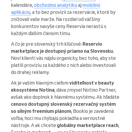
kalendáre,
obchodnú analytiku
aj
mobilnú
aplikáciu
, a to bez provízií za rezervácie, ktoré by
znižovali vaše marže. Na rozdiel od väčšiny
konkurentov navyše ceny Reservia nerastú s
každým ďalším členom tímu.
A čo je pre slovenský trh kľúčové:
Reservio
marketplace je dostupný priamo na Slovensku.
Noví klienti vás nájdu organicky, bez toho, aby ste
platili províziu za každého z nich alebo investovali
do drahej reklamy.
Ak je vaším hlavným cieľom
viditeľnosť v beauty
ekosystéme Notina
, dáva zmysel Notino Partner,
avšak ako doplnok k hlavnému systému. Ak hľadáte
cenovo dostupný slovenský rezervačný systém
so silným freemium plánom
, Bookio je zavedená
voľba, hoci mu chýbajú pokladňa a vernostné
nástroje. A ak chcete
globálny marketplace reach
,