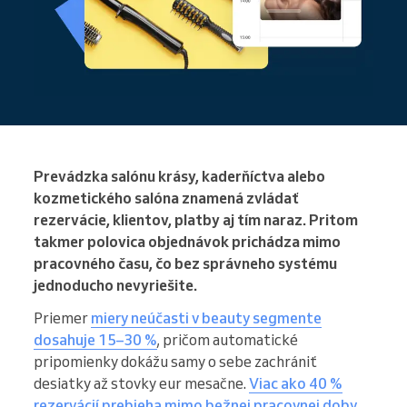
Prevádzka salónu krásy, kaderňíctva alebo
kozmetického salóna znamená zvládať
rezervácie, klientov, platby aj tím naraz. Pritom
takmer polovica objednávok prichádza mimo
pracovného času, čo bez správneho systému
jednoducho nevyriešite.
Priemer
miery neúčasti v beauty segmente
dosahuje 15–30 %
, pričom automatické
pripomienky dokážu samy o sebe zachrániť
desiatky až stovky eur mesačne.
Viac ako 40 %
rezervácií prebieha mimo bežnej pracovnej doby
,