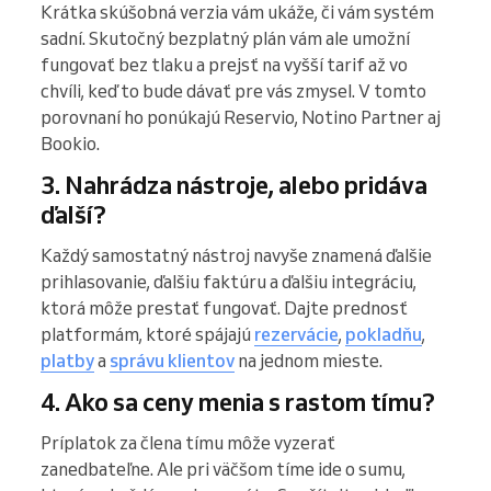
Krátka skúšobná verzia vám ukáže, či vám systém
sadní. Skutočný bezplatný plán vám ale umožní
fungovať bez tlaku a prejsť na vyšší tarif až vo
chvíli, keď to bude dávať pre vás zmysel. V tomto
porovnaní ho ponúkajú Reservio, Notino Partner aj
Bookio.
3. Nahrádza nástroje, alebo pridáva
ďalší?
Každý samostatný nástroj navyše znamená ďalšie
prihlasovanie, ďalšiu faktúru a ďalšiu integráciu,
ktorá môže prestať fungovať. Dajte prednosť
platformám, ktoré spájajú
rezervácie
,
pokladňu
,
platby
a
správu klientov
na jednom mieste.
4. Ako sa ceny menia s rastom tímu?
Príplatok za člena tímu môže vyzerať
zanedbateľne. Ale pri väčšom tíme ide o sumu,