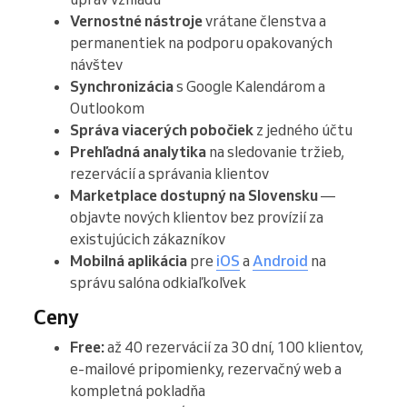
Vernostné nástroje
vrátane členstva a
permanentiek na podporu opakovaných
návštev
Synchronizácia
s Google Kalendárom a
Outlookom
Správa viacerých pobočiek
z jedného účtu
Prehľadná analytika
na sledovanie tržieb,
rezervácií a správania klientov
Marketplace dostupný na Slovensku
—
objavte nových klientov bez provízií za
existujúcich zákazníkov
Mobilná aplikácia
pre
iOS
a
Android
na
správu salóna odkiaľkoľvek
Ceny
Free:
až 40 rezervácií za 30 dní, 100 klientov,
e-mailové pripomienky, rezervačný web a
kompletná pokladňa