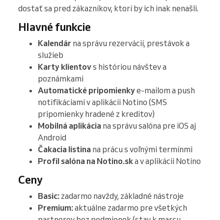
dostať sa pred zákazníkov, ktorí by ich inak nenašli.
Hlavné funkcie
Kalendár
na správu rezervácií, prestávok a
služieb
Karty klientov
s históriou návštev a
poznámkami
Automatické pripomienky
e-mailom a push
notifikáciami v aplikácii Notino (SMS
pripomienky hradené z kreditov)
Mobilná aplikácia
na správu salóna pre iOS aj
Android
Čakacia listina
na prácu s voľnými termínmi
Profil salóna na Notino.sk
a v aplikácii Notino
Ceny
Basic:
zadarmo navždy, základné nástroje
Premium:
aktuálne zadarmo pre všetkých
partnerov bez podmienok (stav k marcu