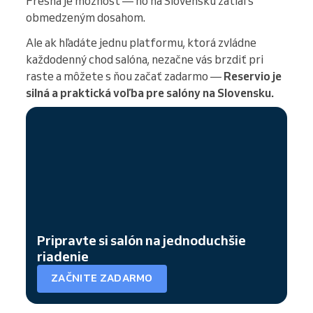
Fresha je možnosť — no na Slovensku zatiaľ s
obmedzeným dosahom.
Ale ak hľadáte jednu platformu, ktorá zvládne
každodenný chod salóna, nezačne vás brzdiť pri
raste a môžete s ňou začať zadarmo —
Reservio je
silná a praktická voľba pre salóny na Slovensku.
Pripravte si salón na jednoduchšie
riadenie
ZAČNITE ZADARMO