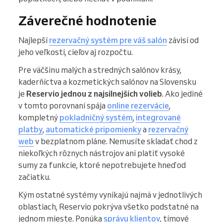
Záverečné hodnotenie
Najlepší
rezervačný systém pre váš salón
závisí od
jeho veľkosti, cieľov aj rozpočtu.
Pre väčšinu malých a stredných salónov krásy,
kaderňíctva a kozmetických salónov na Slovensku
je
Reservio jednou z najsilnejších volieb
. Ako jediné
v tomto porovnaní spája
online rezervácie
,
kompletný
pokladničný systém
,
integrované
platby
,
automatické pripomienky
a
rezervačný
web
v bezplatnom pláne. Nemusíte skladať chod z
niekoľkých rôznych nástrojov ani platiť vysoké
sumy za funkcie, ktoré nepotrebujete hneď od
začiatku.
Kým ostatné systémy vynikajú najmä v jednotlivých
oblastiach, Reservio pokrýva všetko podstatné na
jednom mieste. Ponúka
správu klientov
, tímové