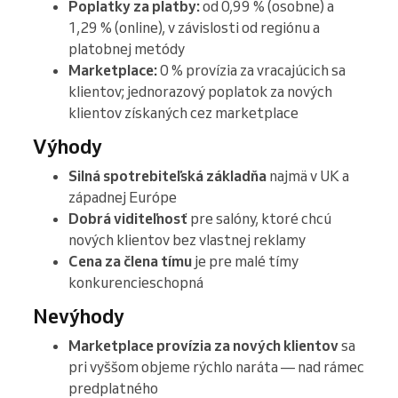
Poplatky za platby:
od 0,99 % (osobne) a
1,29 % (online), v závislosti od regiónu a
platobnej metódy
Marketplace:
0 % provízia za vracajúcich sa
klientov; jednorazový poplatok za nových
klientov získaných cez marketplace
Výhody
Silná spotrebiteľská základňa
najmä v UK a
západnej Európe
Dobrá viditeľnosť
pre salóny, ktoré chcú
nových klientov bez vlastnej reklamy
Cena za člena tímu
je pre malé tímy
konkurencieschopná
Nevýhody
Marketplace provízia za nových klientov
sa
pri vyššom objeme rýchlo naráta — nad rámec
predplatného