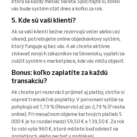
ktorá sa každý mesiac naráta. Spočítajte si, koľko
vás bude systém stáť dnes a koľko za rok.
5. Kde sú vaši klienti?
Ak sa vaši klienti bežne rezervujú večer alebo cez
víkend, potrebujete online objednávkový systém,
ktorý funguje aj bez vás. A ak chcete aktívne
získavať nových zákazníkov na Slovensku, vyplatí sa
zvážiť systém s marketplace, kde vás môžu objaviť.
Bonus: koľko zaplatíte za každú
transakciu?
Ak chcete pri rezervácii prijímať aj platby, zistite si
vopred transakčné poplatky. V porovnaní vyššie sa
pohybujú od 1,19 % (Reservio) až po 2,79 % (Fresha
online). Pri mesačnom objeme kartových platieb 5
000 € je to rozdiel medzi 59,50 € a 139,50 €. Za rok
to robí vyše 960 €, ktoré môžete buď odviesť na
poplatkoch, alebo nechať v podnikaní.