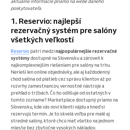
aktuálne informácie priamo na webe daného
poskytovateľa.
1. Reservio: najlepší
rezervačný systém pre salóny
všetkých veľkostí
Reservio
patrí medzi
najpopulárnejšie rezervačné
systémy
dostupné na Slovensku a zároveň k
najkomplexnejším riešeniam pre salóny na trhu.
Nerieši len online objednávky, ale aj každodenný
chod salóna od platieb cez správu klientov až po
rozvrhy zamestnancov, vernostné nástroje a
prehľad o tržbách. Čo ho odlišuje od ostatných v
tomto zozname? Marketplace dostupný priamo na
Slovensku, kde vás noví klienti nájdu a hneď si
rezervujú termín. Je to skvelá voľba pre malé aj
stredné salóny, ktoré chcú mať všetko na jednom
mieste bez zbytočne vysokých nákladov.