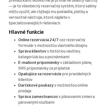
prevádzkami. Bookio nie je primárne beauty nástroj
— je to všeobecný rezervačný systém, ktorý salóny
môžu využiť, ale chýbajú mu pokladňa, platby a
vernostné nástroje, ktoré nájdete v
špecializovanejších riešeniach.
Hlavné funkcie
Online rezervácia 24/7
cez rezervačný
formulár s možnosťou vlastného dizajnu
Správa klientov
s históriou návštev,
kategorizáciou a poznámkami
E-mailové pripomienky
v základnom pláne,
SMS pripomienky za príplatok
Opakujúce sa rezervácie
pre pravidelných
klientov
Darčekové poukazy
s možnosťou online
predaja
Správa zamestnancov
s plánovaním zmien a
párovanými službami