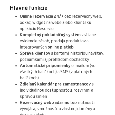
Hlavné funkcie
Online rezervácia 24/7
cez rezervačný web,
odkaz, widget na webe alebo klientsku
aplikáciu Reservio
Kompletný pokladničný systém
vrátane
evidencie zásob, predaja produktov a
integrovaných
online platieb
Správa klientov
s kartami, históriou návštev,
poznámkami aj prehľadom dochádzky
Automatické pripomienky
e-mailom (vo
všetkých balíčkoch) a SMS (v platených
balíčkoch)
Zdieľaný kalendár pre zamestnancov
s
individuálnou dostupnosťou, rozvrhmi a
správou smien
Rezervačný web zadarmo
bez nutnosti
vývojára, s možnosťou vlastnej domény a
úprav vzhľadu