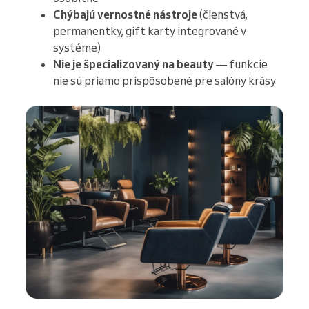
Chýbajú vernostné nástroje
(členstvá,
permanentky, gift karty integrované v
systéme)
Nie je špecializovaný na beauty
— funkcie
nie sú priamo prispôsobené pre salóny krásy