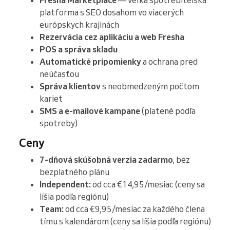
Fresha Marketplace
— veľká spotrebiteľská
platforma s SEO dosahom vo viacerých
európskych krajinách
Rezervácia cez aplikáciu a web Fresha
POS a správa skladu
Automatické pripomienky
a ochrana pred
neúčasťou
Správa klientov
s neobmedzeným počtom
kariet
SMS a e-mailové kampane
(platené podľa
spotreby)
Ceny
7-dňová skúšobná verzia zadarmo
, bez
bezplatného plánu
Independent:
od cca €14,95/mesiac (ceny sa
líšia podľa regiónu)
Team:
od cca €9,95/mesiac za každého člena
tímu s kalendárom (ceny sa líšia podľa regiónu)