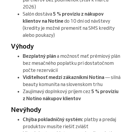
2026)
Salón dostáva
5 % províziu z nákupov
klientov na Notine
do 10 dní od návštevy
(kredity je možné premeniť na SMS kredity
alebo poukazy)
Výhody
Bezplatný plán
a možnosť mať prémiový plán
bez mesačného poplatku pri dostatočnom
počte rezervácií
Viditeľnosť medzi zákazníkmi Notina
— silná
beauty komunita na slovenskom trhu
Zaujímavý doplnkový príjem cez
5 % províziu
z Notino nákupov klientov
Nevýhody
Chýba pokladničný systém:
platby a predaj
produktov musíte riešiť zvlášť