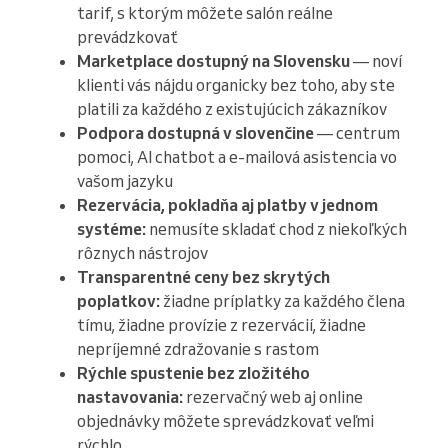
tarif, s ktorým môžete salón reálne
prevádzkovať
Marketplace dostupný na Slovensku
— noví
klienti vás nájdu organicky bez toho, aby ste
platili za každého z existujúcich zákazníkov
Podpora dostupná v slovenčine
— centrum
pomoci, AI chatbot a e-mailová asistencia vo
vašom jazyku
Rezervácia, pokladňa aj platby v jednom
systéme:
nemusíte skladať chod z niekoľkých
rôznych nástrojov
Transparentné ceny bez skrytých
poplatkov:
žiadne príplatky za každého člena
tímu, žiadne provízie z rezervácií, žiadne
nepríjemné zdražovanie s rastom
Rýchle spustenie bez zložitého
nastavovania:
rezervačný web aj online
objednávky môžete sprevádzkovať veľmi
rýchlo