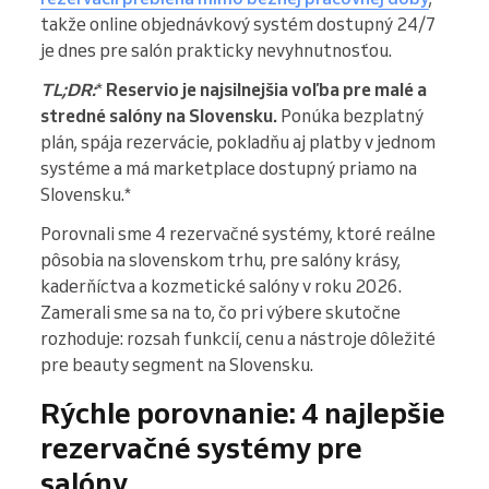
takže online objednávkový systém dostupný 24/7
je dnes pre salón prakticky nevyhnutnosťou.
TL;DR:
*
Reservio je najsilnejšia voľba pre malé a
stredné salóny na Slovensku.
Ponúka bezplatný
plán, spája rezervácie, pokladňu aj platby v jednom
systéme a má marketplace dostupný priamo na
Slovensku.*
Porovnali sme 4 rezervačné systémy, ktoré reálne
pôsobia na slovenskom trhu, pre salóny krásy,
kaderňíctva a kozmetické salóny v roku 2026.
Zamerali sme sa na to, čo pri výbere skutočne
rozhoduje: rozsah funkcií, cenu a nástroje dôležité
pre beauty segment na Slovensku.
Rýchle porovnanie: 4 najlepšie
rezervačné systémy pre
salóny