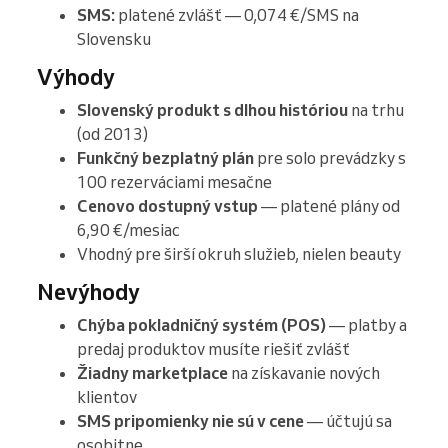
SMS:
platené zvlášť — 0,074 €/SMS na
Slovensku
Výhody
Slovenský produkt s dlhou históriou
na trhu
(od 2013)
Funkčný bezplatný plán
pre solo prevádzky s
100 rezerváciami mesačne
Cenovo dostupný vstup
— platené plány od
6,90 €/mesiac
Vhodný pre širší okruh služieb, nielen beauty
Nevýhody
Chýba pokladničný systém (POS)
— platby a
predaj produktov musíte riešiť zvlášť
Žiadny marketplace
na získavanie nových
klientov
SMS pripomienky nie sú v cene
— účtujú sa
osobitne