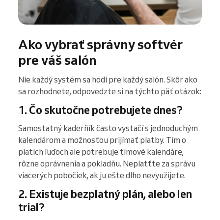
Ako vybrať správny softvér
pre váš salón
Nie každý systém sa hodí pre každý salón. Skôr ako
sa rozhodnete, odpovedzte si na týchto päť otázok:
1. Čo skutočne potrebujete dnes?
Samostatný kaderňík často vystačí s jednoduchým
kalendárom a možnosťou prijímať platby. Tím o
piatich ľuďoch ale potrebuje tímové kalendáre,
rôzne oprávnenia a pokladňu. Neplatťte za správu
viacerých pobočiek, ak ju ešte dlho nevyužijete.
2. Existuje bezplatný plán, alebo len
trial?