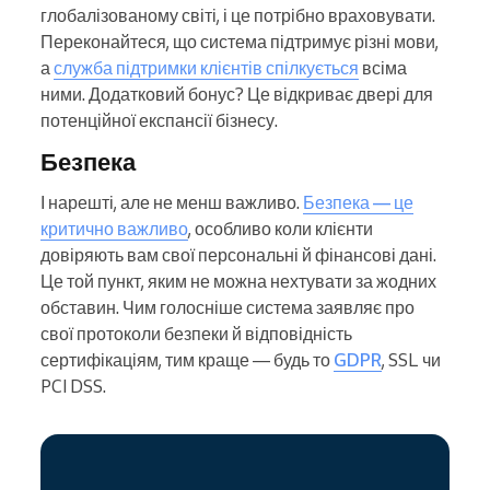
глобалізованому світі, і це потрібно враховувати.
Переконайтеся, що система підтримує різні мови,
а
служба підтримки клієнтів спілкується
всіма
ними. Додатковий бонус? Це відкриває двері для
потенційної експансії бізнесу.
Безпека
І нарешті, але не менш важливо.
Безпека — це
критично важливо
, особливо коли клієнти
довіряють вам свої персональні й фінансові дані.
Це той пункт, яким не можна нехтувати за жодних
обставин. Чим голосніше система заявляє про
свої протоколи безпеки й відповідність
сертифікаціям, тим краще — будь то
GDPR
, SSL чи
PCI DSS.