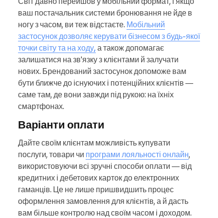
Світ давно перейшов у мобільний формат, і якщо
ваш постачальник системи бронювання не йде в
ногу з часом, ви теж відстаєте.
Мобільний
застосунок дозволяє керувати бізнесом з будь-якої
точки світу та на ходу,
а також допомагає
залишатися на зв'язку з клієнтами й залучати
нових. Брендований застосунок допоможе вам
бути ближче до існуючих і потенційних клієнтів —
саме там, де вони завжди під рукою: на їхніх
смартфонах.
Варіанти оплати
Дайте своїм клієнтам можливість купувати
послуги, товари чи
програми лояльності онлайн
,
використовуючи всі зручні способи оплати — від
кредитних і дебетових карток до електронних
гаманців. Це не лише пришвидшить процес
оформлення замовлення для клієнтів, а й дасть
вам більше контролю над своїм часом і доходом.