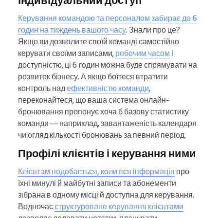
Керування командою та персоналом забирає до 6
годин на тиждень вашого часу
. Знали про це?
Якщо ви дозволите своїй команді самостійно
керувати своїми записами,
робочим часом
і
доступністю, ці 6 годин можна буде спрямувати на
розвиток бізнесу. А якщо боїтеся втратити
контроль над
ефективністю команди
,
переконайтеся, що ваша система онлайн-
бронювання пропонує хоча б базову статистику
команди — наприклад, завантаженість календаря
чи огляд кількості бронювань за певний період.
Профілі клієнтів і керування ними
Клієнтам подобається, коли вся інформація
про
їхні минулі й майбутні записи та абонементи
зібрана в одному місці й доступна для керування.
Водночас
структуроване керування клієнтами