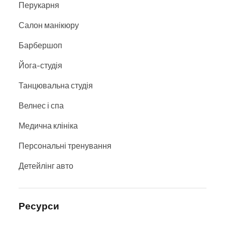
Перукарня
Салон манікюру
Барбершоп
Йога-студія
Танцювальна студія
Велнес і спа
Медична клініка
Персональні тренування
Детейлінг авто
Ресурси