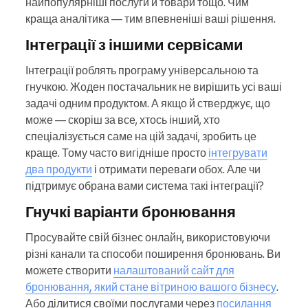
найпопулярніші послуги й товари тощо. Чим
краща аналітика — тим впевненіші ваші рішення.
Інтеграції з іншими сервісами
Інтеграції роблять програму універсальною та
гнучкою. Жоден постачальник не вирішить усі ваші
задачі одним продуктом. А якщо й стверджує, що
може — скоріш за все, хтось інший, хто
спеціалізується саме на цій задачі, зробить це
краще. Тому часто вигідніше просто
інтегрувати
два продукти
і отримати переваги обох. Але чи
підтримує обрана вами система такі інтеграції?
Гнучкі варіанти бронювання
Просувайте свій бізнес онлайн, використовуючи
різні канали та способи поширення бронювань. Ви
можете створити
налаштований сайт для
бронювання, який стане вітриною вашого бізнесу
.
Або ділитися своїми послугами через
посилання