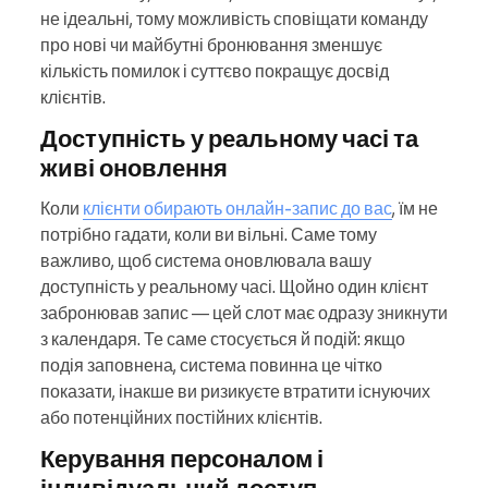
не ідеальні, тому можливість сповіщати команду
про нові чи майбутні бронювання зменшує
кількість помилок і суттєво покращує досвід
клієнтів.
Доступність у реальному часі та
живі оновлення
Коли
клієнти обирають онлайн-запис до вас
, їм не
потрібно гадати, коли ви вільні. Саме тому
важливо, щоб система оновлювала вашу
доступність у реальному часі. Щойно один клієнт
забронював запис — цей слот має одразу зникнути
з календаря. Те саме стосується й подій: якщо
подія заповнена, система повинна це чітко
показати, інакше ви ризикуєте втратити існуючих
або потенційних постійних клієнтів.
Керування персоналом і
індивідуальний доступ