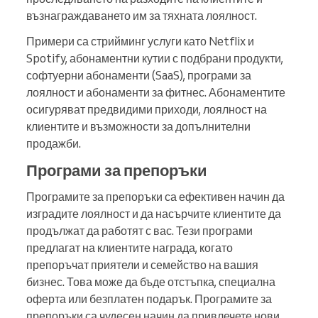
възнаграждаването им за тяхната лоялност.
Примери са стрийминг услуги като Netflix и
Spotify, абонаментни кутии с подбрани продукти,
софтуерни абонаменти (SaaS), програми за
лоялност и абонаменти за фитнес. Абонаментите
осигуряват предвидими приходи, лоялност на
клиентите и възможности за допълнителни
продажби.
Програми за препоръки
Програмите за препоръки са ефективен начин да
изградите лоялност и да насърчите клиентите да
продължат да работят с вас. Тези програми
предлагат на клиентите награда, когато
препоръчат приятели и семейство на вашия
бизнес. Това може да бъде отстъпка, специална
оферта или безплатен подарък. Програмите за
препоръки са чудесен начин да привлечете нови