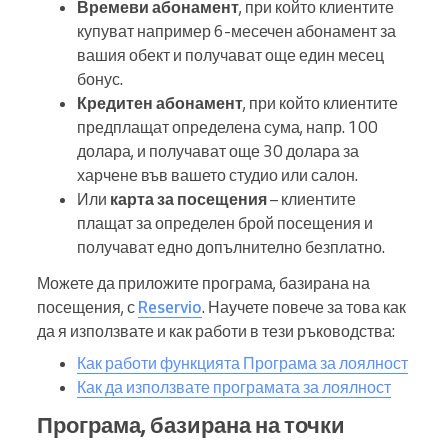
Времеви абонамент
, при който клиентите
купуват например 6-месечен абонамент за
вашия обект и получават още един месец
бонус.
Кредитен абонамент
, при който клиентите
предплащат определена сума, напр. 100
долара, и получават още 30 долара за
харчене във вашето студио или салон.
Или
карта за посещения
– клиентите
плащат за определен брой посещения и
получават едно допълнително безплатно.
Можете да приложите програма, базирана на
посещения, с
Reservio
. Научете повече за това как
да я използвате и как работи в тези ръководства:
Как работи функцията Програма за лоялност
Как да използвате програмата за лоялност
Програма, базирана на точки