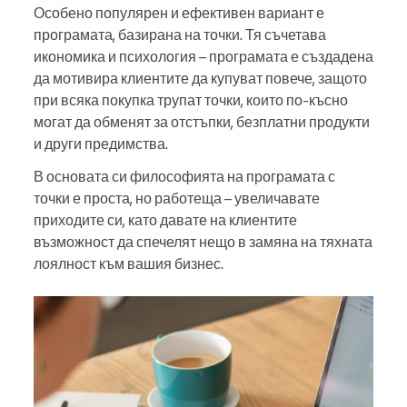
Особено популярен и ефективен вариант е
програмата, базирана на точки. Тя съчетава
икономика и психология – програмата е създадена
да мотивира клиентите да купуват повече, защото
при всяка покупка трупат точки, които по-късно
могат да обменят за отстъпки, безплатни продукти
и други предимства.
В основата си философията на програмата с
точки е проста, но работеща – увеличавате
приходите си, като давате на клиентите
възможност да спечелят нещо в замяна на тяхната
лоялност към вашия бизнес.