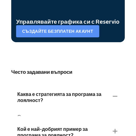
Управлявайте графика си с Reservio
СЪЗДАЙТЕ БЕЗПЛАТЕН АКАУНТ
Често задавани въпроси
Каква е стратегията за програма за
лоялност?
Стратегията за програма за лоялност е
цялостен план, който бизнесът използва, за
Кой е най-добрият пример за
да задържи клиентите, като предлага
програма за лоялност?