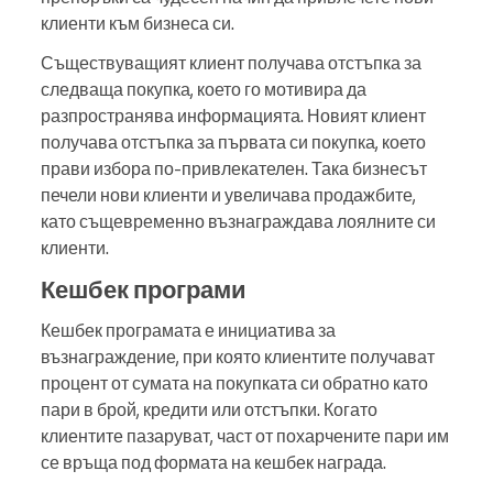
клиенти към бизнеса си.
Съществуващият клиент получава отстъпка за
следваща покупка, което го мотивира да
разпространява информацията. Новият клиент
получава отстъпка за първата си покупка, което
прави избора по-привлекателен. Така бизнесът
печели нови клиенти и увеличава продажбите,
като същевременно възнаграждава лоялните си
клиенти.
Кешбек програми
Кешбек програмата е инициатива за
възнаграждение, при която клиентите получават
процент от сумата на покупката си обратно като
пари в брой, кредити или отстъпки. Когато
клиентите пазаруват, част от похарчените пари им
се връща под формата на кешбек награда.