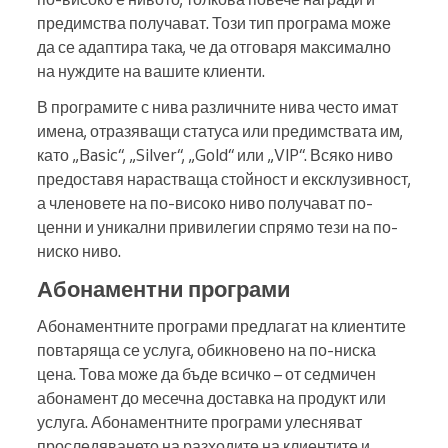
предимства получават. Този тип програма може
да се адаптира така, че да отговаря максимално
на нуждите на вашите клиенти.
В програмите с нива различните нива често имат
имена, отразяващи статуса или предимствата им,
като „Basic“, „Silver“, „Gold“ или „VIP“. Всяко ниво
предоставя нарастваща стойност и ексклузивност,
а членовете на по-високо ниво получават по-
ценни и уникални привилегии спрямо тези на по-
ниско ниво.
Абонаментни програми
Абонаментните програми предлагат на клиентите
повтаряща се услуга, обикновено на по-ниска
цена. Това може да бъде всичко – от седмичен
абонамент до месечна доставка на продукт или
услуга. Абонаментните програми улесняват
проследяването на разходите на клиентите и