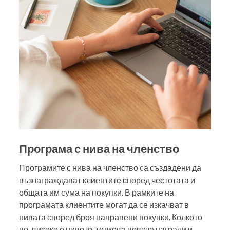
Програма с нива на членство
Програмите с нива на членство са създадени да
възнаграждават клиентите според честотата и
общата им сума на покупки. В рамките на
програмата клиентите могат да се изкачват в
нивата според броя направени покупки. Колкото
по-високо е нивото, толкова повече награди и