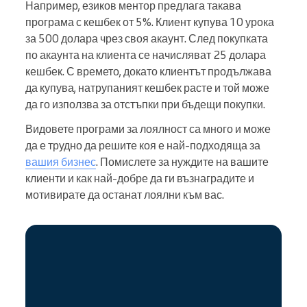
Например, езиков ментор предлага такава
програма с кешбек от 5%. Клиент купува 10 урока
за 500 долара чрез своя акаунт. След покупката
по акаунта на клиента се начисляват 25 долара
кешбек. С времето, докато клиентът продължава
да купува, натрупаният кешбек расте и той може
да го използва за отстъпки при бъдещи покупки.
Видовете програми за лоялност са много и може
да е трудно да решите коя е най-подходяща за
вашия бизнес
. Помислете за нуждите на вашите
клиенти и как най-добре да ги възнаградите и
мотивирате да останат лоялни към вас.