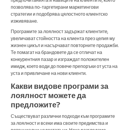
предпочитанията и навиците на клиентите, което
позволява по-таргетирани маркетингови
стратегии и подобрява цялостното клиентско
изживяване.
Програмите за лоялност задържат клиентите,
увеличават стойността на клиента през целия му
жизнен цикъл и насърчават повторните продажби.
Те помагат на брандовете да се отличат на
конкурентния пазар и изграждат положителен
имидж, което води до повече препоръки от уста на
уста и привличане на нови клиенти.
Какви видове програми за
лоялност можете да
предложите?
Съществуват различни подходи към програмите
за лоялност и всеки има своите предимства и