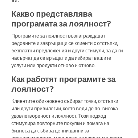
ви.
Какво представлява
програмата за лоялност?
Програмите за лоялност възнаграждават
редовните и завръщащи се клиенти с отстъпки,
безплатни предложения и други стимули, за да ги
насърчат да се връщат и да избират вашите
услуги или продукти отново и отново.
Как работят програмите за
лоялност?
Клиентите обикновено събират точки, отстъпки
или други привилегии, което води до по-висока
удовлетвореност и лоялност. Този подход
стимулира повторните покупки и помага на
бизнеса да събира ценни данни за