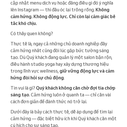
cập nhật menu dịch vụ hoặc đăng điều gì đó ý nghĩa
lên Instagram — thì đầu óc lại trống rỗng.
Không
cảm hứng. Không động lực. Chỉ còn lại cảm giác bế
tắc khó chịu.
Có thấy quen không?
Thực tế là, ngay cả những chủ doanh nghiệp đầy
cảm hứng nhất cũng đôi lúc gặp bức tường sáng
tạo. Dù Quý khách đang quản lý một salon bận rộn,
điều hành studio yoga hay xây dựng thương hiệu
trong lĩnh vực wellness,
giữ vững động lực và cảm
hứng đòi hỏi sự chủ động
.
Tin vui là gì?
Quý khách không cần chờ đợi tia chớp
sáng tạo
. Cảm hứng luôn ở quanh ta — chỉ cần vài
cách đơn giản để đánh thức nó trở lại.
Dưới đây là bảy cách thực tế, dễ áp dụng để tìm lại
cảm hứng — đặc biệt hữu ích khi Quý khách cần một
cú hích cho sự sáng tạo.