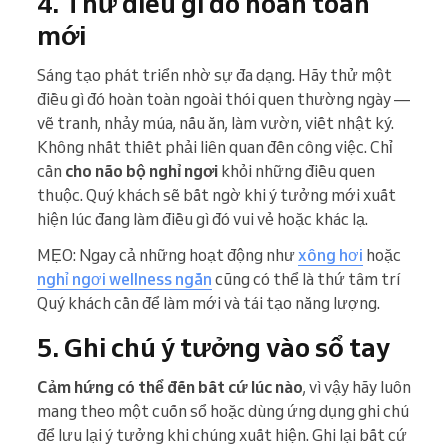
4. Thử điều gì đó hoàn toàn
mới
Sáng tạo phát triển nhờ sự đa dạng. Hãy thử một
điều gì đó hoàn toàn ngoài thói quen thường ngày —
vẽ tranh, nhảy múa, nấu ăn, làm vườn, viết nhật ký.
Không nhất thiết phải liên quan đến công việc. Chỉ
cần
cho não bộ nghỉ ngơi
khỏi những điều quen
thuộc. Quý khách sẽ bất ngờ khi ý tưởng mới xuất
hiện lúc đang làm điều gì đó vui vẻ hoặc khác lạ.
MẸO: Ngay cả những hoạt động như
xông hơi
hoặc
nghỉ ngơi wellness ngắn
cũng có thể là thứ tâm trí
Quý khách cần để làm mới và tái tạo năng lượng.
5. Ghi chú ý tưởng vào sổ tay
Cảm hứng có thể đến bất cứ lúc nào
, vì vậy hãy luôn
mang theo một cuốn sổ hoặc dùng ứng dụng ghi chú
để lưu lại ý tưởng khi chúng xuất hiện. Ghi lại bất cứ