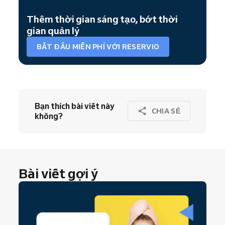
Thêm thời gian sáng tạo, bớt thời
gian quản lý
BẮT ĐẦU MIỄN PHÍ VỚI RESERVIO
Bạn thích bài viết này
CHIA SẺ
không?
Bài viết gợi ý