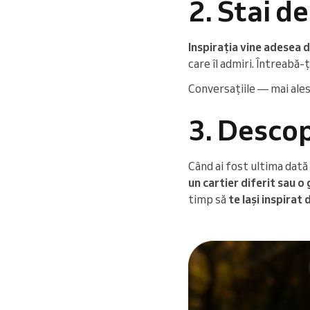
2. Stai d
Inspirația vine adesea d
care îl admiri. Întreabă-ț
Conversațiile — mai ales 
3. Descop
Când ai fost ultima dată
un cartier diferit sau o
timp să
te lași inspirat