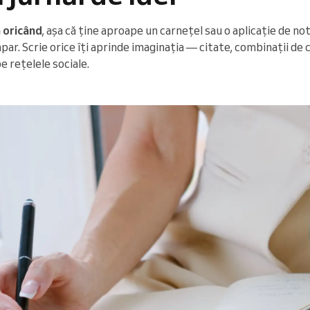
 oricând
, așa că ține aproape un carnețel sau o aplicație de no
ar. Scrie orice îți aprinde imaginația — citate, combinații de cu
pe rețelele sociale.