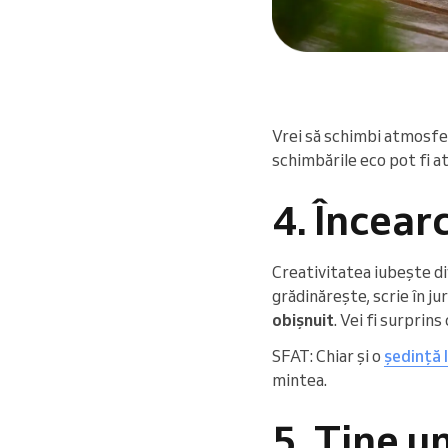
Vrei să schimbi atmosfer
schimbările eco pot fi a
4. Încearc
Creativitatea iubește di
grădinărește, scrie în ju
obișnuit
. Vei fi surprin
SFAT: Chiar și o
ședință 
mintea.
5. Ține un