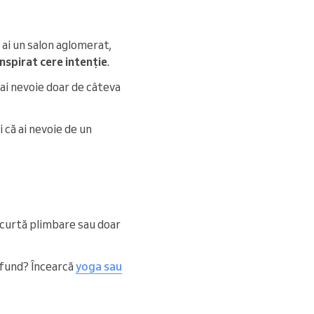
ă ai un salon aglomerat,
inspirat cere intenție
.
 ai nevoie doar de câteva
 că ai nevoie de un
O scurtă plimbare sau doar
ofund? Încearcă
yoga sau