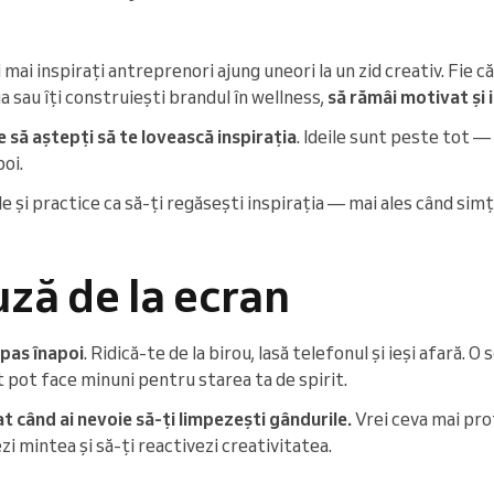
i mai inspirați antreprenori ajung uneori la un zid creativ. Fie c
a sau îți construiești brandul în wellness,
să rămâi motivat și 
 să aștepți să te lovească inspirația
. Ideile sunt peste tot —
poi.
 și practice ca să-ți regăsești inspirația — mai ales când simți
uză de la ecran
 pas înapoi
. Ridică-te de la birou, lasă telefonul și ieși afară. 
t pot face minuni pentru starea ta de spirit.
at când ai nevoie să-ți limpezești gândurile.
Vrei ceva mai pr
zi mintea și să-ți reactivezi creativitatea.