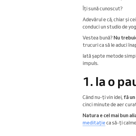
Îți sună cunoscut?
Adevărul e că, chiar și ce
conduci un studio de yog
Vestea bună?
Nu trebuie
trucuri ca să le aduci îna
Iată șapte metode simple
impuls.
1. Ia o pa
Când nu-ți vin idei,
fă un
cinci minute de aer cura
Natura e cel mai bun ali
meditație
ca să-ți calme