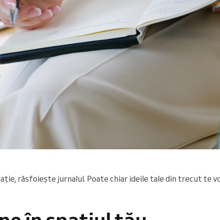
rație, răsfoiește jurnalul. Poate chiar ideile tale din trecut te 
ne în spațiul tău