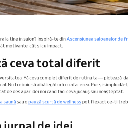
a la tine în salon? Inspiră-te din
Ascensiunea saloanelor de f
tât motivante, cât și cu impact.
ă ceva total diferit
versitatea. Fă ceva complet diferit de rutina ta — pictează, d
rnal. Nu trebuie să aibă legătură cu afacerea. Pur și simplu
dă-ți
s cât de des apar idei noi când faci ceva jucăuș sau neașteptat.
la saună
sau o
pauză scurtă de wellness
pot fi exact ce-ți treb
 jurnal de idei