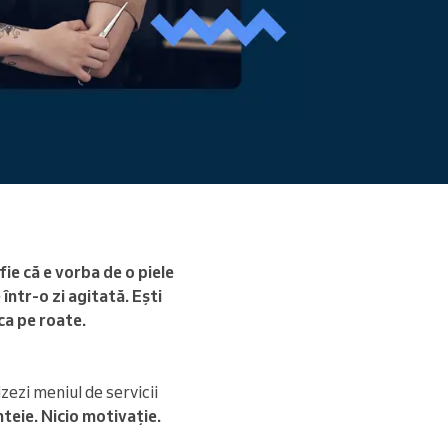
Citiți mai mult
fie că e vorba de o piele
într-o zi agitată. Ești
 ca pe roate.
zezi meniul de servicii
nteie. Nicio motivație.