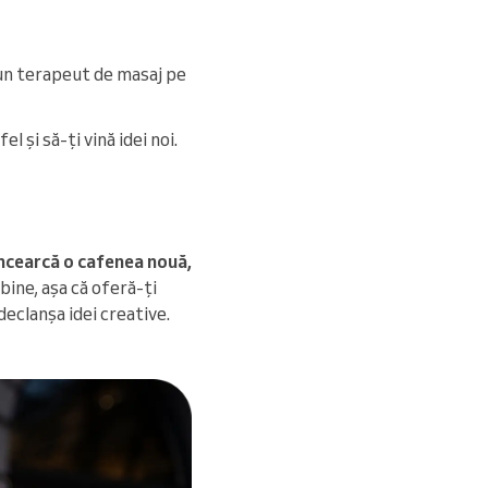
u un terapeut de masaj pe
l și să-ți vină idei noi.
ncearcă o cafenea nouă,
 bine, așa că oferă-ți
declanșa idei creative.