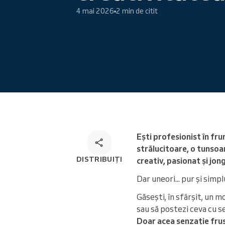
4 mai 2026
2 min de citit
Programare online
Soluție de programare
omnichannel
Ești profesionist în fru
strălucitoare, o tunsoa
DISTRIBUIȚI
creativ, pasionat și jon
Dar uneori... pur și simplu
Găsești, în sfârșit, un m
sau să postezi ceva cu s
Doar acea senzație frus