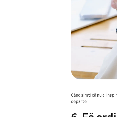
Când simți că nu ai inspi
departe.
6. Fă ordi