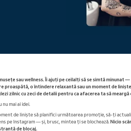
Conduceți o organizație mare
musețe sau wellness. Îi ajuți pe ceilalți să se simtă minunat — 
re proaspătă, o întindere relaxantă sau un moment de liniște 
glezi zilnic cu zeci de detalii pentru ca afacerea ta să meargă
 nu mai ai idei.
oment de liniște să planifici următoarea promoție, să-ți actuali
ens pe Instagram — și, brusc, mintea ți se blochează.
Nicio scâ
trantă de blocaj.