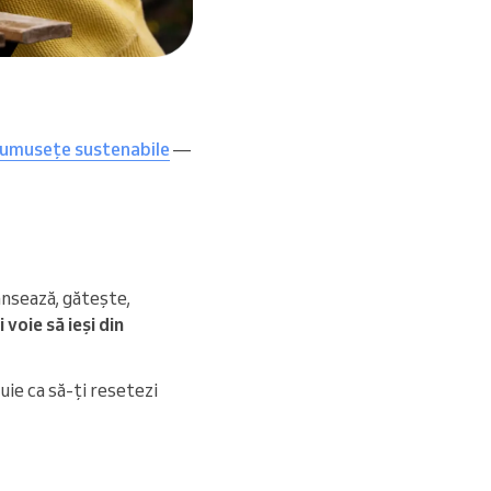
rumusețe sustenabile
—
ansează, gătește,
 voie să ieși din
uie ca să-ți resetezi