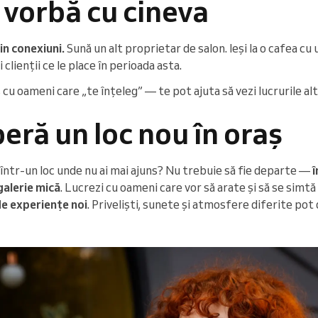
e vorbă cu cineva
in conexiuni.
Sună un alt proprietar de salon. Ieși la o cafea c
i clienții ce le place în perioada asta.
cu oameni care „te înțeleg” — te pot ajuta să vezi lucrurile altfe
eră un loc nou în oraș
 într-un loc unde nu ai mai ajuns? Nu trebuie să fie departe —
î
 galerie mică
. Lucrezi cu oameni care vor să arate și să se simtă
 de experiențe noi
. Priveliști, sunete și atmosfere diferite pot 