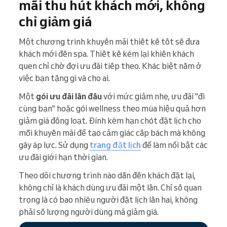
mãi thu hút khách mới, không
chỉ giảm giá
Một chương trình khuyến mãi thiết kế tốt sẽ đưa
khách mới đến spa. Thiết kế kém lại khiến khách
quen chỉ chờ đợi ưu đãi tiếp theo. Khác biệt nằm ở
việc bạn tặng gì và cho ai.
Một
gói ưu đãi lần đầu
với mức giảm nhẹ, ưu đãi "đi
cùng bạn" hoặc gói wellness theo mùa hiệu quả hơn
giảm giá đồng loạt. Đính kèm hạn chót đặt lịch cho
mỗi khuyến mãi để tạo cảm giác cấp bách mà không
gây áp lực. Sử dụng
trang đặt lịch
để làm nổi bật các
ưu đãi giới hạn thời gian.
Theo dõi chương trình nào dẫn đến khách đặt lại,
không chỉ là khách dùng ưu đãi một lần. Chỉ số quan
trọng là có bao nhiêu người đặt lịch lần hai, không
phải số lượng người dùng mã giảm giá.