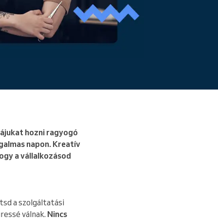
Bővebben
ájukat hozni ragyogó
zgalmas napon. Kreatív
ogy a vállalkozásod
sd a szolgáltatási
üressé válnak.
Nincs