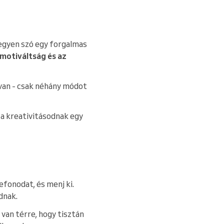
Legyen szó egy forgalmas
 motiváltság és az
 van - csak néhány módot
r a kreativitásodnak egy
elefonodat, és menj ki.
dnak.
van térre, hogy tisztán