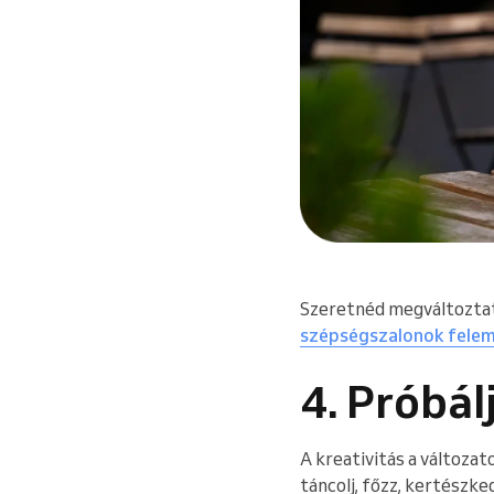
Szeretnéd megváltoztatn
szépségszalonok fele
4. Próbálj
A kreativitás a változato
táncolj, főzz, kertészked