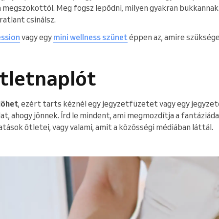
 megszokottól. Meg fogsz lepődni, milyen gyakran bukkannak f
ratlant csinálsz.
ession
vagy egy
mini wellness szünet
éppen az, amire szüksége
ötletnaplót
jöhet
, ezért tarts kéznél egy jegyzetfüzetet vagy egy jegyzet
at, ahogy jönnek. Írd le mindent, ami megmozdítja a fantáziáda
atások ötletei, vagy valami, amit a közösségi médiában láttál.