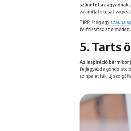
szünetet az agyadnak
a
valami játékosat vagy vá
TIPP: Még egy
szauna s
felfrissítsd az elmédet.
5. Tarts 
Az inspiráció bármikor 
feljegyezd a gondolataid
színpaletták, új szolgált