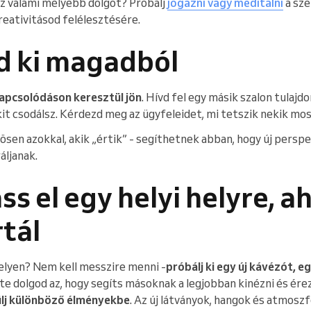
z valami mélyebb dolgot? Próbálj
jógázni vagy meditálni
a sze
eativitásod felélesztésére.
ld ki magadból
kapcsolódáson keresztül jön
. Hívd fel egy másik szalon tulajd
kit csodálsz. Kérdezd meg az ügyfeleidet, mi tetszik nekik mo
sen azokkal, akik „értik” - segíthetnek abban, hogy új perspek
áljanak.
ss el egy helyi helyre, a
tál
 helyen? Nem kell messzire menni -
próbálj ki egy új kávézót, 
A te dolgod az, hogy segíts másoknak a legjobban kinézni és érez
lj különböző élményekbe
. Az új látványok, hangok és atmosz