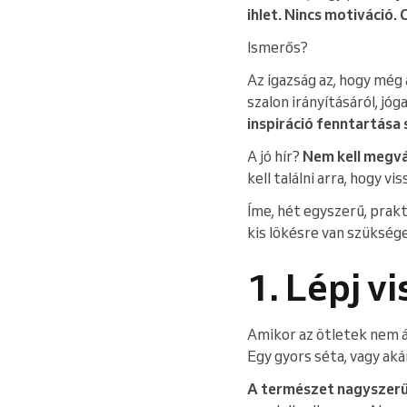
ihlet. Nincs motiváció.
Ismerős?
Az igazság az, hogy még 
szalon irányításáról, jó
inspiráció fenntartása
A jó hír?
Nem kell megvá
kell találni arra, hogy vis
Íme, hét egyszerű, prakt
kis lökésre van szüksége
1. Lépj v
Amikor az ötletek nem 
Egy gyors séta, vagy aká
A természet nagyszer