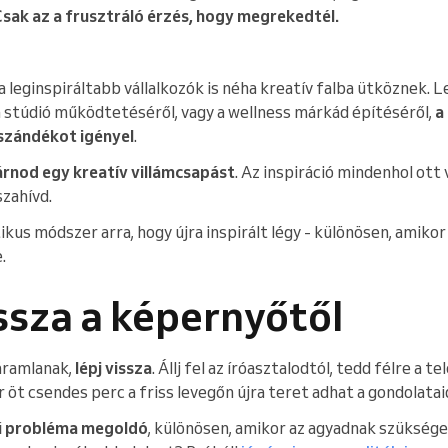
 Csak az a frusztráló érzés, hogy megrekedtél.
a leginspiráltabb vállalkozók is néha kreatív falba ütköznek. 
ga stúdió működtetéséről, vagy a wellness márkád építéséről,
a
 szándékot igényel
.
rnod egy kreatív villámcsapást
. Az inspiráció mindenhol ott
szahívd.
ikus módszer arra, hogy újra inspirált légy - különösen, amiko
.
issza a képernyőtől
áramlanak,
lépj vissza
. Állj fel az íróasztalodtól, tedd félre a t
r öt csendes perc a friss levegőn újra teret adhat a gondolatai
ű probléma megoldó
, különösen, amikor az agyadnak szüksége 