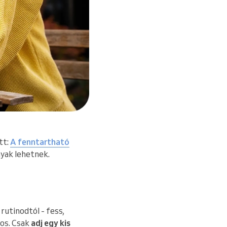
tt:
A fenntartható
nyak lehetnek.
 rutinodtól - fess,
tos. Csak
adj egy kis