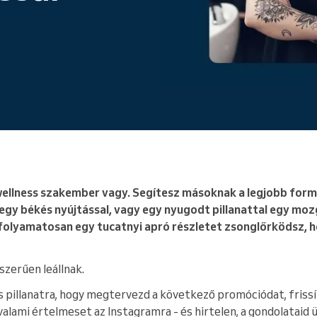
Egy vállalatot működtet
ellness szakember vagy. Segítesz másoknak a legjobb form
l, egy békés nyújtással, vagy egy nyugodt pillanattal egy mo
 folyamatosan egy tucatnyi apró részletet zsonglőrködsz, h
szerűen leállnak.
s pillanatra, hogy megtervezd a következő promóciódat, frissít
alami értelmeset az Instagramra - és hirtelen, a gondolataid 