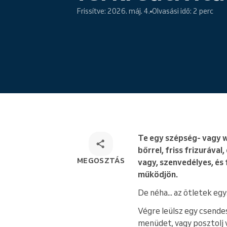
Online foglalás
Frissítve: 2026. máj. 4.
Olvasási idő: 2 perc
Sokoldalú foglalási megoldás
Te egy szépség- vagy w
bőrrel, friss frizuráva
MEGOSZTÁS
vagy, szenvedélyes, és
működjön.
De néha... az ötletek egy
Végre leülsz egy csende
menüdet, vagy posztolj v