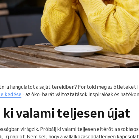
i a hangulatot a saját tereidben? Fontold meg az ötleteket i
melkedése
- az öko-barát változtatások inspirálóak és hatéko
 ki valami teljesen újat
sságban virágzik. Próbálj ki valami teljesen eltérőt a szokásos
j, írj naplót. Nem kell, hogy a vállalkozásoddal legyen kapcsola