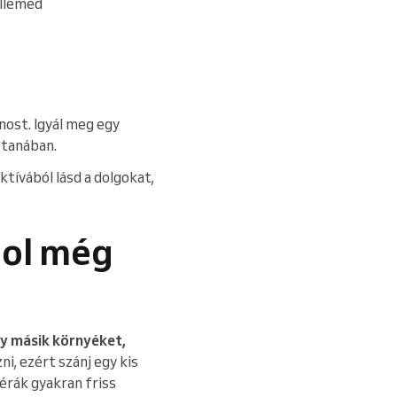
llemed
onost. Igyál meg egy
stanában.
tívából lásd a dolgokat,
hol még
egy másik környéket,
ni, ezért szánj egy kis
férák gyakran friss