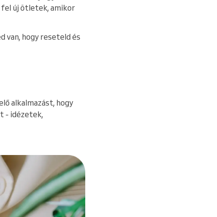
el új ötletek, amikor
d van, hogy reseteld és
elő alkalmazást, hogy
t - idézetek,