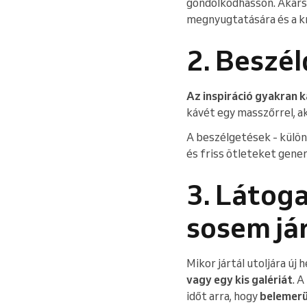
gondolkodhasson. Akars
megnyugtatására és a kr
2. Beszé
Az inspiráció gyakran 
kávét egy masszőrrel, a
A beszélgetések - különö
és friss ötleteket gener
3. Látoga
sosem jár
Mikor jártál utoljára új
vagy egy kis galériát
. 
időt arra, hogy
belemerü