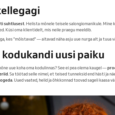
kellegagi
ti suhtlusest
. Helista mõnele teisele salongiomanikule. Mine 
d. Küsi oma klientidelt, mis neile praegu meeldib.
a, kes "mõistavad" — aitavad näha asju uue nurga alt ja tuua vä
 kodukandi uusi paiku
d mõne uue koha oma kodulinnas? See ei pea olema kaugel —
proo
eriid
. Sa töötad selle nimel, et teised tunneksid end hästi ja n
 kogeda
. Uued vaated, helid ja õhkkonnad toovad sageli kaasa vä