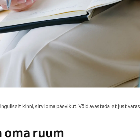
inguliselt kinni, sirvi oma päevikut. Võid avastada, et just var
ta oma ruum