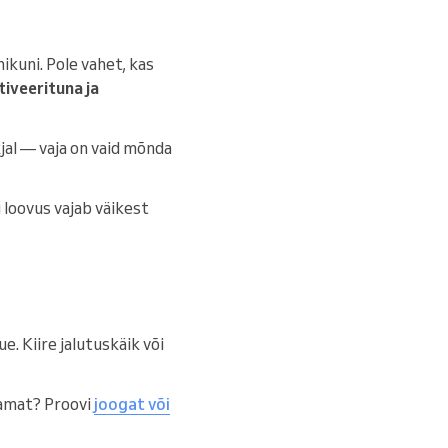
ikuni. Pole vahet, kas
iveerituna ja
kjal — vaja on vaid mõnda
su loovus vajab väikest
e. Kiire jalutuskäik või
avamat? Proovi
joogat või