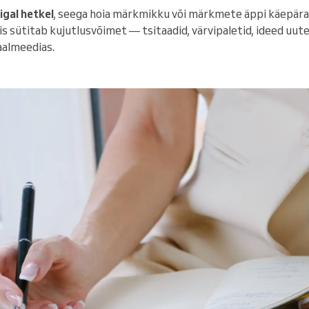
 igal hetkel
, seega hoia märkmikku või märkmete äppi käepäras
mis sütitab kujutlusvõimet — tsitaadid, värvipaletid, ideed uut
aalmeedias.