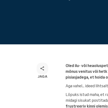
Veebibroneerimine
Omnikanali broneerimise
lahendus
Oled ilu- või heaoluspet
mõnus venitus või hetk 
JAGA
pisiasjadega, et hoida 
Aga vahel... ideed lihtsalt
Lõpuks istud maha, et r
midagi sisukat postitada
frustreeriv kinni olemi