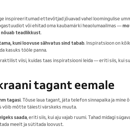
ige inspireeritumad ettevõtjad jõuavad vahel loomingulise umm
joogastuudiot või ehitad oma kaubamärki heaolumaailmas —
mot
e nõuab teadlikkust
.
tama, kuni loovuse sähvatus sind tabab
. Inspiratsioon on kõi
nda kasuks tööle panna.
praktilist viisi, kuidas taas inspiratsiooni leida — eriti siis, kui 
ekraani tagant eemale
mm tagasi
. Tõuse laua tagant, jäta telefon sinnapaika ja mine õu
us võib mõtte täiesti värskeks muuta.
elgeks saada
, eriti siis, kui aju vajab ruumi. Tahad midagi süg
stada meelt ja sütitada loovust.