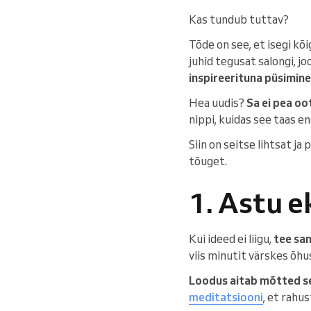
Kas tundub tuttav?
Tõde on see, et isegi kõ
juhid tegusat salongi, 
inspireerituna püsimin
Hea uudis?
Sa ei pea oo
nippi, kuidas see taas e
Siin on seitse lihtsat ja 
tõuget.
1. Astu 
Kui ideed ei liigu,
tee sa
viis minutit värskes õh
Loodus aitab mõtted s
meditatsiooni
, et rahu