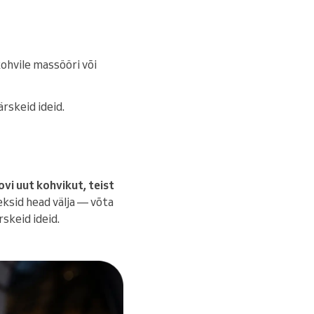
kohvile massööri või
rskeid ideid.
vi uut kohvikut, teist
äeksid head välja — võta
rskeid ideid.