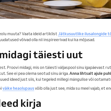
lu muuta? Vaata ideid artiklist
Jätkusuutlike ilusalongide t
datused võivad olla nii inspireerivad kui ka mõjusad.
 midagi täiesti uut
. Proovi midagi, mis on täiesti väljaspool sinu igapäevast ruti
kut. See ei pea olema seotud sinu äriga.
Anna lihtsalt ajule pu
d uued ideed just siis, kui tegeled millegi mängulise või ootamat
õi
väike heaolupaus
võib olla just see, mida su meel vajab, et e
deed kirja