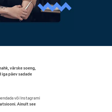
Loe edasi
 nahk, värske soeng,
id iga päev sadade
uendada või Instagrami
atsiooni. Ainult see