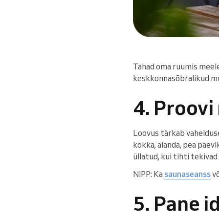
Tahad oma ruumis meeleo
keskkonnasõbralikud muu
4. Proovi
Loovus tärkab vaheldusest
kokka, aianda, pea päevi
üllatud, kui tihti tekiva
NIPP: Ka
saunaseanss
v
5. Pane i