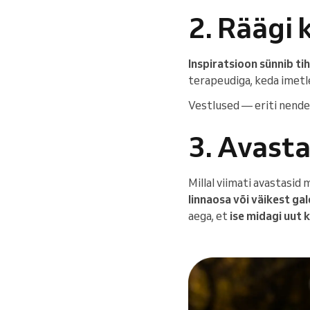
2. Räägi 
Inspiratsioon sünnib tih
terapeudiga, keda imetle
Vestlused — eriti nendeg
3. Avasta
Millal viimati avastasi
linnaosa või väikest gal
aega, et
ise midagi uut