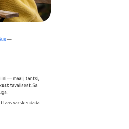
õus
—
ini — maali, tantsi,
hkust
tavalisest. Sa
uga.
nd taas värskendada.