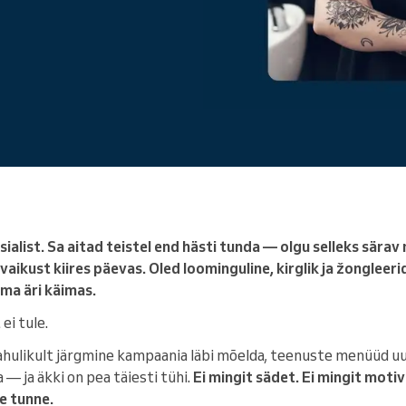
Juhid suurt ettevõtet
sialist. Sa aitad teistel end hästi tunda — olgu selleks särav
vaikust kiires päevas. Oled loominguline, kirglik ja žongleer
oma äri käimas.
 ei tule.
ahulikult järgmine kampaania läbi mõelda, teenuste menüüd u
 — ja äkki on pea täiesti tühi.
Ei mingit sädet. Ei mingit motiv
se tunne.