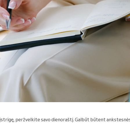
 įstrigę, peržvelkite savo dienoraštį. Galbūt būtent ankstesnė