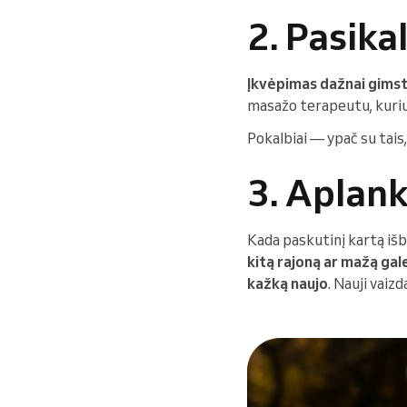
2. Pasika
Įkvėpimas dažnai gimsta 
masažo terapeutu, kuriuo
Pokalbiai — ypač su tais,
3. Aplank
Kada paskutinį kartą iš
kitą rajoną ar mažą gale
kažką naujo
. Nauji vaizd