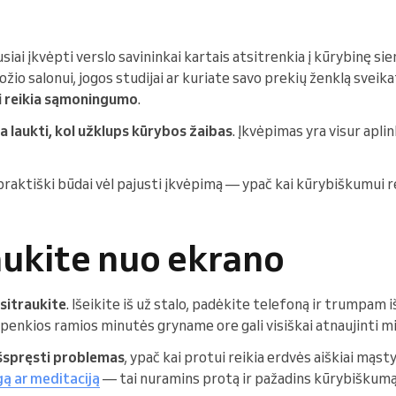
ausiai įkvėpti verslo savininkai kartais atsitrenkia į kūrybinę si
io salonui, jogos studijai ar kuriate savo prekių ženklą sveika
ui reikia sąmoningumo
.
a laukti, kol užklups kūrybos žaibas
. Įkvėpimas yra visur apli
 praktiški būdai vėl pajusti įkvėpimą — ypač kai kūrybiškumui re
aukite nuo ekrano
sitraukite
. Išeikite iš už stalo, padėkite telefoną ir trumpam i
 penkios ramios minutės gryname ore gali visiškai atnaujinti mi
šspręsti problemas
, ypač kai protui reikia erdvės aiškiai mąst
gą ar meditaciją
— tai nuramins protą ir pažadins kūrybiškumą