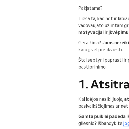
Pažįstama?
Tiesa ta, kad net ir labi
vadovaujate užimtam grož
motyvacijai ir įkvėpim
Gera žinia?
Jums nereiki
kaip jį vėl prisikviesti.
Štai septyni paprasti ir
pastiprinimo.
1. Atsitr
Kai idėjos nesiklijuoja,
at
pasivaikščiojimas ar net
Gamta puikiai padeda i
gilesnio? Išbandykite
jo