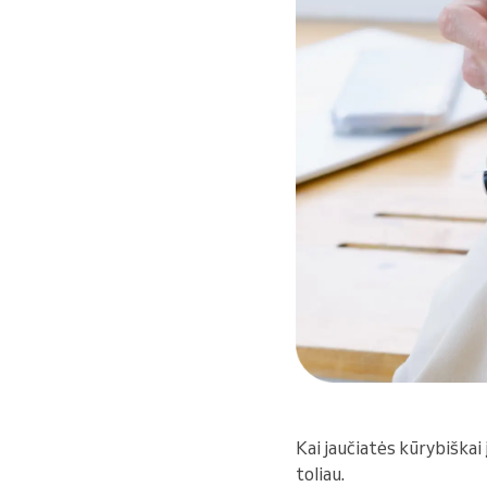
Kai jaučiatės kūrybiškai
toliau.