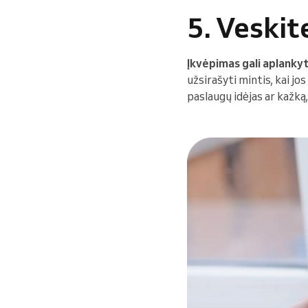
5. Veskit
Įkvėpimas gali aplankyt
užsirašyti mintis, kai jo
paslaugų idėjas ar kažką