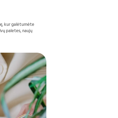
lę, kur galėtumėte
lvų paletes, naujų