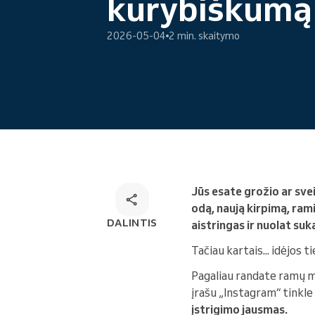
kūrybiškumą
Internetinė rezervacija
Omnichannel rezervacijų
2026-05-04
2 min. skaitymo
sprendimas
Jūs esate grožio ar sv
odą, naują kirpimą, ra
DALINTIS
aistringas ir nuolat su
Tačiau kartais... idėjos t
Pagaliau randate ramų m
įrašu „Instagram“ tinkle 
įstrigimo jausmas.