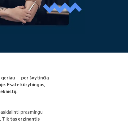
Skaityti daugiau
 geriau — per švytinčią
je. Esate kūrybingas,
iekaištų.
pasidalinti prasmingu
 Tik tas erzinantis