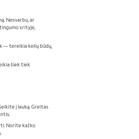
eną. Nesvarbu, ar
tingumo srityje,
nk — tereikia kelių būdų,
ikia šiek tiek
šeikite į lauką. Greitas
ntis.
yti. Norite kažko
.