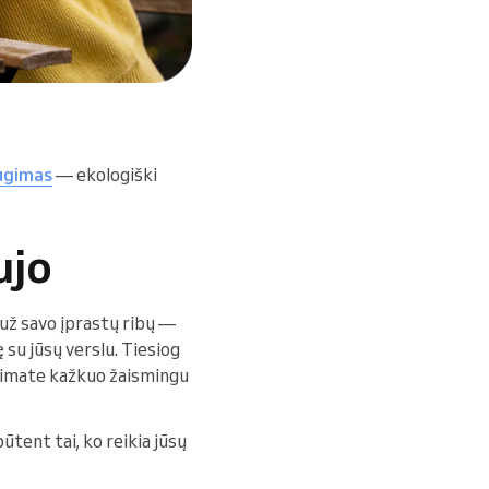
augimas
— ekologiški
ujo
 už savo įprastų ribų —
ę su jūsų verslu. Tiesiog
siimate kažkuo žaismingu
būtent tai, ko reikia jūsų