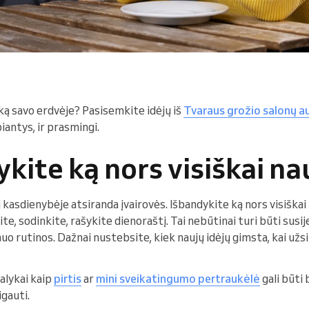
ką savo erdvėje? Pasisemkite idėjų iš
Tvaraus grožio salonų 
piantys, ir prasmingi.
ykite ką nors visiškai na
 kasdienybėje atsiranda įvairovės. Išbandykite ką nors visiškai
te, sodinkite, rašykite dienoraštį. Tai nebūtinai turi būti susij
uo rutinos. Dažnai nustebsite, kiek naujų idėjų gimsta, kai už
alykai kaip
pirtis
ar
mini sveikatingumo pertraukėlė
gali būti 
igauti.