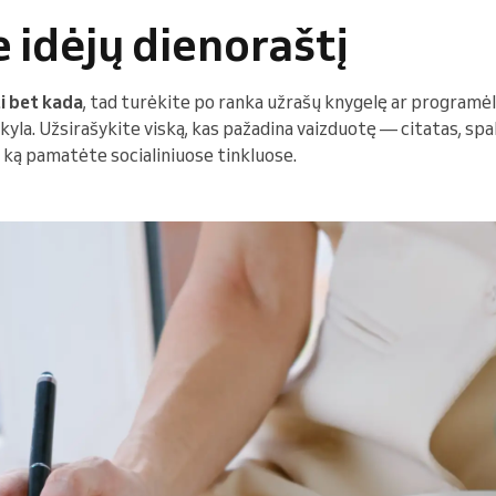
e idėjų dienoraštį
i bet kada
, tad turėkite po ranka užrašų knygelę ar programė
s kyla. Užsirašykite viską, kas pažadina vaizduotę — citatas, spa
, ką pamatėte socialiniuose tinkluose.