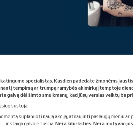
Vadovaujate didelei
organizacijai
eikatingumo specialistas. Kasdien padedate žmonėms jaustis
minantį tempimą ar trumpą ramybės akimirką įtemptoje dieno
kate galvą dėl šimto smulkmenų, kad jūsų verslas veiktų be pr
iesiog sustoja.
omentą suplanuoti naują akciją, atnaujinti paslaugų meniu ar 
— ir staiga galvoje tuščia.
Nėra kibirkšties. Nėra motyvacijos.