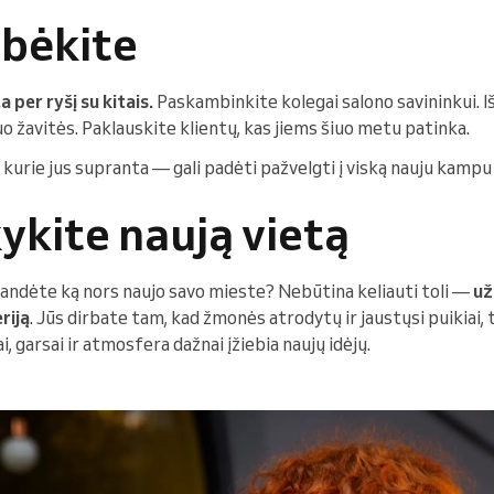
lbėkite
per ryšį su kitais.
Paskambinkite kolegai salono savininkui. I
 žavitės. Paklauskite klientų, kas jiems šiuo metu patinka.
 kurie jus supranta — gali padėti pažvelgti į viską nauju kampu 
ykite naują vietą
bandėte ką nors naujo savo mieste? Nebūtina keliauti toli —
už
riją
. Jūs dirbate tam, kad žmonės atrodytų ir jaustųsi puikiai, 
ai, garsai ir atmosfera dažnai įžiebia naujų idėjų.