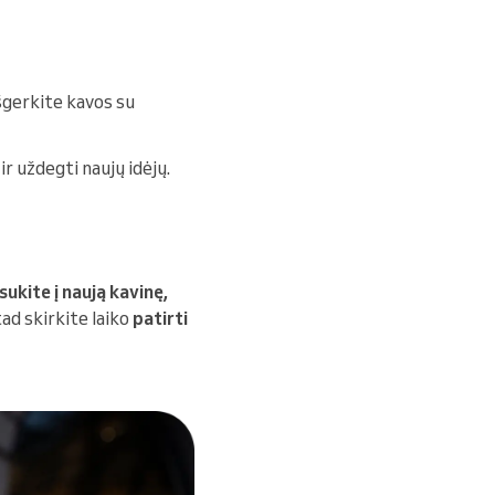
šgerkite kavos su
ir uždegti naujų idėjų.
sukite į naują kavinę,
tad skirkite laiko
patirti