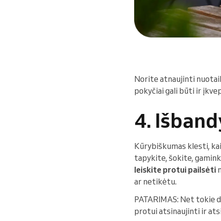
Norite atnaujinti nuotai
pokyčiai gali būti ir įkve
4. Išband
Kūrybiškumas klesti, kai
tapykite, šokite, gaminki
leiskite protui pailsėti
n
ar netikėtu.
PATARIMAS: Net tokie d
protui atsinaujinti ir ats