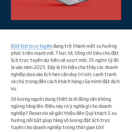
Đặt lịch trực tuyến
đang trở thành một xu hướng
phát triển mạnh mẽ. Thực tế, tổng chi tiêu cho đặt
lịch trực tuyến dự kiến sẽ vượt mốc 35 nghìn tỷ đô
la vào năm 2023. Đây là tín hiệu cho thấy các doanh
nghiệp dựa vào lịch hẹn cần duy trì sức cạnh tranh
và chú trọng đến cách khách hàng của mình đặt dịch
vụ.
Số lượng người dùng thiết bị di động vẫn không
ngừng tăng lên. Điều này có ý nghĩa gì cho doanh
nghiệp? Reservio sẽ giới thiệu đến Quý khách 5 xu
hướng nổi bật giúp tăng số lượng đặt lịch trực
tuyến cho doanh nghiệp trong thời gian tới!