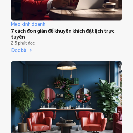
Mẹo kinh doanh
7 cách đơn giản để khuyến khích đặt lịch trực
tuyến
2.5 phút đọc
Đọc bài