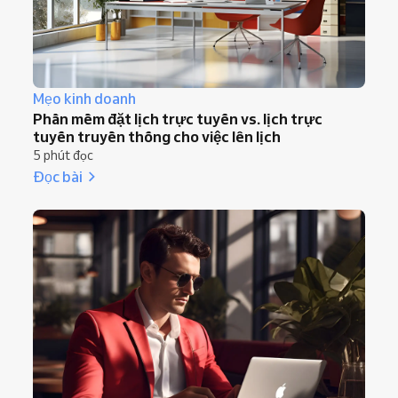
Mẹo kinh doanh
Phần mềm đặt lịch trực tuyến vs. lịch trực
tuyến truyền thống cho việc lên lịch
5 phút đọc
Đọc bài