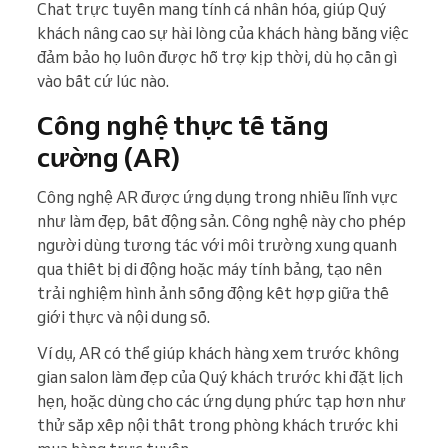
Chat trực tuyến mang tính cá nhân hóa, giúp Quý
khách nâng cao sự hài lòng của khách hàng bằng việc
đảm bảo họ luôn được hỗ trợ kịp thời, dù họ cần gì
vào bất cứ lúc nào.
Công nghệ thực tế tăng
cường (AR)
Công nghệ AR được ứng dụng trong nhiều lĩnh vực
như làm đẹp, bất động sản. Công nghệ này cho phép
người dùng tương tác với môi trường xung quanh
qua thiết bị di động hoặc máy tính bảng, tạo nên
trải nghiệm hình ảnh sống động kết hợp giữa thế
giới thực và nội dung số.
Ví dụ, AR có thể giúp khách hàng xem trước không
gian salon làm đẹp của Quý khách trước khi đặt lịch
hẹn, hoặc dùng cho các ứng dụng phức tạp hơn như
thử sắp xếp nội thất trong phòng khách trước khi