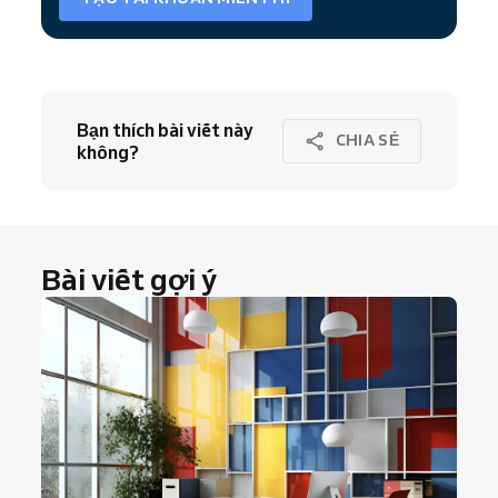
Bạn thích bài viết này
CHIA SẺ
không?
Bài viết gợi ý