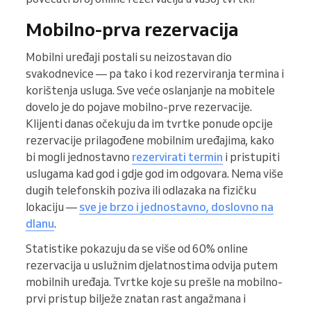
Mobilno-prva rezervacija
Mobilni uređaji postali su neizostavan dio
svakodnevice — pa tako i kod rezerviranja termina i
korištenja usluga. Sve veće oslanjanje na mobitele
dovelo je do pojave mobilno-prve rezervacije.
Klijenti danas očekuju da im tvrtke ponude opcije
rezervacije prilagođene mobilnim uređajima, kako
bi mogli jednostavno
rezervirati termin
i pristupiti
uslugama kad god i gdje god im odgovara. Nema više
dugih telefonskih poziva ili odlazaka na fizičku
lokaciju —
sve je brzo i jednostavno, doslovno na
dlanu
.
Statistike pokazuju da se više od 60% online
rezervacija u uslužnim djelatnostima odvija putem
mobilnih uređaja. Tvrtke koje su prešle na mobilno-
prvi pristup bilježe znatan rast angažmana i