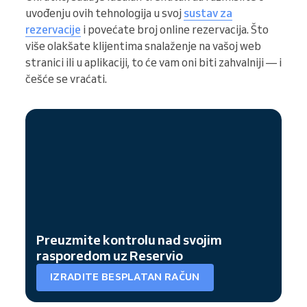
uvođenju ovih tehnologija u svoj
sustav za
rezervacije
i povećate broj online rezervacija. Što
više olakšate klijentima snalaženje na vašoj web
stranici ili u aplikaciji, to će vam oni biti zahvalniji — i
češće se vraćati.
Preuzmite kontrolu nad svojim
rasporedom uz Reservio
IZRADITE BESPLATAN RAČUN