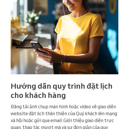
Hướng dẫn quy trình đặt lịch
cho khách hàng
Đăng tải ảnh chụp màn hình hoặc video về giao diện
website đặt lịch thân thiện của Quý khách lên mạng
xã hội hoặc gửi qua email. Giới thiệu giao diện trực
quan, thao tác mượt mà và sự đơn giản của quy