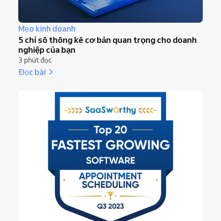
Mẹo kinh doanh
5 chỉ số thống kê cơ bản quan trọng cho doanh
nghiệp của bạn
3 phút đọc
Đọc bài