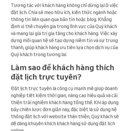
Tương tác với khách hàng không chỉ dừng lại ở việc
đặt lịch. Chia sẻ mẹo hữu ích, kiến thức ngành hoặc
thông tin liên quan qua bản tin hoặc blog. Khẳng
định vị thế chuyên gia trong lĩnh vực của Quý khách
và mang lại giá trị gia tăng cho khách hàng. Việc xây
dựng mối quan hệ sẽ tạo dựng niềm tin và sự trung
thành, giúp khách hàng ưu tiên lựa chọn dịch vụ của
Quý khách trong tương lai.
Làm sao để khách hàng thích
đặt lịch trực tuyến?
Đặt lịch trực tuyến là công cụ mạnh mẽ giúp doanh
nghiệp tiết kiệm thời gian, nâng cao hiệu quả và cải
thiện trải nghiệm khách hàng tổng thể. Khi áp dụng
bảy chiến lược đơn giản này, đặc biệt là sử dụng hệ
thống đặt lịch với website thân thiện, Quý khách sẽ
dễ dàng khuyến khích khách hàng sử dụng đặt lịch
online.