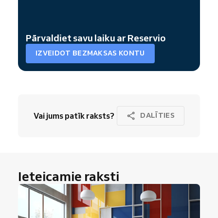
Pārvaldiet savu laiku ar Reservio
IZVEIDOT BEZMAKSAS KONTU
Vai jums patīk raksts?
DALĪTIES
Ieteicamie raksti