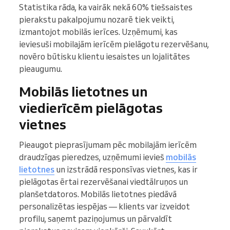
Statistika rāda, ka vairāk nekā 60% tiešsaistes
pierakstu pakalpojumu nozarē tiek veikti,
izmantojot mobilās ierīces. Uzņēmumi, kas
ieviesuši mobilajām ierīcēm pielāgotu rezervēšanu,
novēro būtisku klientu iesaistes un lojalitātes
pieaugumu.
Mobilās lietotnes un
viedierīcēm pielāgotas
vietnes
Pieaugot pieprasījumam pēc mobilajām ierīcēm
draudzīgas pieredzes, uzņēmumi ievieš
mobilās
lietotnes
un izstrādā responsīvas vietnes, kas ir
pielāgotas ērtai rezervēšanai viedtālruņos un
planšetdatoros. Mobilās lietotnes piedāvā
personalizētas iespējas — klients var izveidot
profilu, saņemt paziņojumus un pārvaldīt