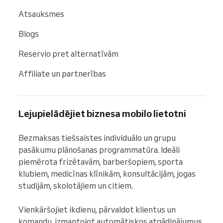
Atsauksmes
Blogs
Reservio pret alternatīvām
Affiliate un partnerības
Lejupielādējiet biznesa mobilo lietotni
Bezmaksas tiešsaistes individuālo un grupu 
pasākumu plānošanas programmatūra. Ideāli 
piemērota frizētavām, barberšopiem, sporta 
klubiem, medicīnas klīnikām, konsultācijām, jogas 
studijām, skolotājiem un citiem.

Vienkāršojiet ikdienu, pārvaldot klientus un 
komandu, izmantojot automātiskos atgādinājumus 