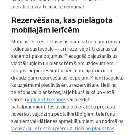
pierakstu skaitu jūsu uzņēmumā!
Rezervēšana, kas pielāgota
mobilajām ierīcēm
Mobilās ierīces ir kļuvušas par neatņemamu mūsu
ikdienas sastāvdaļu — arī rezervējot tikšanās vai
saņemot pakalpojumus. Pieaugošā paļaušanās uz
viedtālruņiem un planšetēm šiem uzdevumiem ir
radījusi nepieciešamību pēc mobilajām ierīcēm
draudzīgām rezervēšanas iespējām. Klienti sagaida,
ka uzņēmumi piedāvās ērtu rezervēšanu tieši no
telefona vai planšetes, lai jebkurā laikā un vietā
varētu
ieplānot tikšanos
vai piekļūt
pakalpojumiem. Tas atvieglo pierakstu procesu,
novēršot vajadzību pēc laikietilpīgiem telefona
zvaniem vai klātienes apmeklējumiem, un nodrošina
vienkāršu, efektīvu pieredzi tieši no plaukstas
.