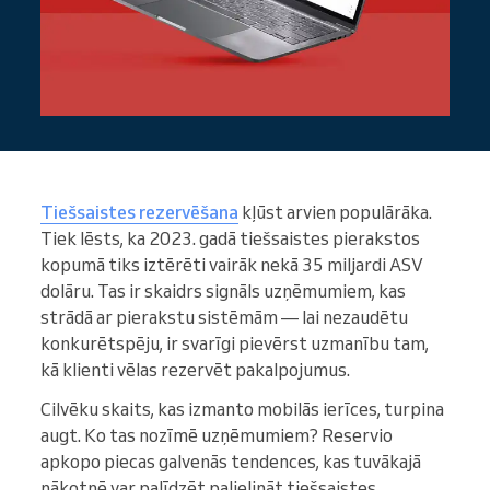
Tiešsaistes rezervēšana
kļūst arvien populārāka.
Tiek lēsts, ka 2023. gadā tiešsaistes pierakstos
kopumā tiks iztērēti vairāk nekā 35 miljardi ASV
dolāru. Tas ir skaidrs signāls uzņēmumiem, kas
strādā ar pierakstu sistēmām — lai nezaudētu
konkurētspēju, ir svarīgi pievērst uzmanību tam,
kā klienti vēlas rezervēt pakalpojumus.
Cilvēku skaits, kas izmanto mobilās ierīces, turpina
augt. Ko tas nozīmē uzņēmumiem? Reservio
apkopo piecas galvenās tendences, kas tuvākajā
nākotnē var palīdzēt palielināt tiešsaistes