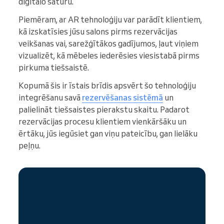
digitālo saturu.
Piemēram, ar AR tehnoloģiju var parādīt klientiem,
kā izskatīsies jūsu salons pirms rezervācijas
veikšanas vai, sarežģītākos gadījumos, ļaut viņiem
vizualizēt, kā mēbeles iederēsies viesistabā pirms
pirkuma tiešsaistē.
Kopumā šis ir īstais brīdis apsvērt šo tehnoloģiju
integrēšanu savā
rezervēšanas sistēmā
un
palielināt tiešsaistes pierakstu skaitu. Padarot
rezervācijas procesu klientiem vienkāršāku un
ērtāku, jūs iegūsiet gan viņu pateicību, gan lielāku
peļņu.