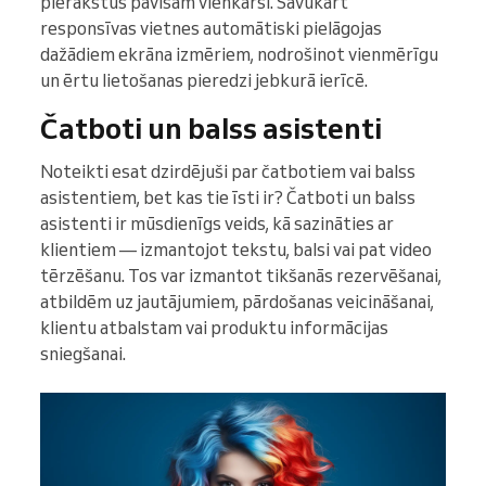
pierakstus pavisam vienkārši. Savukārt
responsīvas vietnes automātiski pielāgojas
dažādiem ekrāna izmēriem, nodrošinot vienmērīgu
un ērtu lietošanas pieredzi jebkurā ierīcē.
Čatboti un balss asistenti
Noteikti esat dzirdējuši par čatbotiem vai balss
asistentiem, bet kas tie īsti ir? Čatboti un balss
asistenti ir mūsdienīgs veids, kā sazināties ar
klientiem — izmantojot tekstu, balsi vai pat video
tērzēšanu. Tos var izmantot tikšanās rezervēšanai,
atbildēm uz jautājumiem, pārdošanas veicināšanai,
klientu atbalstam vai produktu informācijas
sniegšanai.