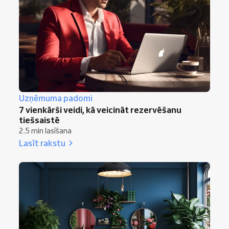
Uzņēmuma padomi
7 vienkārši veidi, kā veicināt rezervēšanu
tiešsaistē
2.5 min lasīšana
Lasīt rakstu