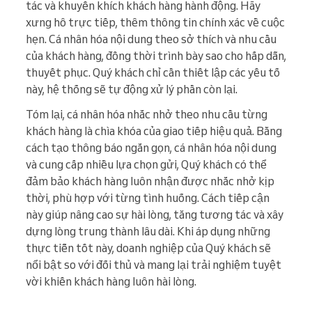
tác và khuyến khích khách hàng hành động. Hãy
xưng hô trực tiếp, thêm thông tin chính xác về cuộc
hẹn. Cá nhân hóa nội dung theo sở thích và nhu cầu
của khách hàng, đồng thời trình bày sao cho hấp dẫn,
thuyết phục. Quý khách chỉ cần thiết lập các yếu tố
này, hệ thống sẽ tự động xử lý phần còn lại.
Tóm lại, cá nhân hóa nhắc nhở theo nhu cầu từng
khách hàng là chìa khóa của giao tiếp hiệu quả. Bằng
cách tạo thông báo ngắn gọn, cá nhân hóa nội dung
và cung cấp nhiều lựa chọn gửi, Quý khách có thể
đảm bảo khách hàng luôn nhận được nhắc nhở kịp
thời, phù hợp với từng tình huống. Cách tiếp cận
này giúp nâng cao sự hài lòng, tăng tương tác và xây
dựng lòng trung thành lâu dài. Khi áp dụng những
thực tiễn tốt này, doanh nghiệp của Quý khách sẽ
nổi bật so với đối thủ và mang lại trải nghiệm tuyệt
vời khiến khách hàng luôn hài lòng.