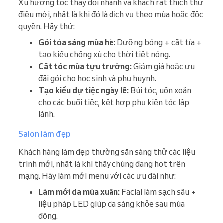
Xu hướng tóc thay đổi nhanh và khách rất thích thử
điều mới, nhất là khi đó là dịch vụ theo mùa hoặc độc
quyền. Hãy thử:
Gói tỏa sáng mùa hè:
Dưỡng bóng + cắt tỉa +
tạo kiểu chống xù cho thời tiết nóng.
Cắt tóc mùa tựu trường:
Giảm giá hoặc ưu
đãi gói cho học sinh và phụ huynh.
Tạo kiểu dự tiệc ngày lễ:
Búi tóc, uốn xoăn
cho các buổi tiệc, kết hợp phụ kiện tóc lấp
lánh.
Salon làm đẹp
Khách hàng làm đẹp thường sẵn sàng thử các liệu
trình mới, nhất là khi thấy chúng đang hot trên
mạng. Hãy làm mới menu với các ưu đãi như:
Làm mới da mùa xuân:
Facial làm sạch sâu +
liệu pháp LED giúp da sáng khỏe sau mùa
đông.