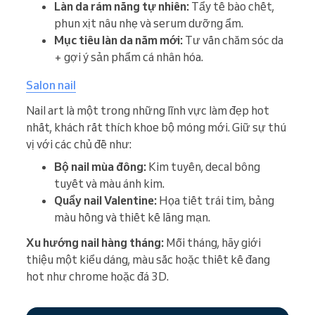
Làn da rám nắng tự nhiên:
Tẩy tế bào chết,
phun xịt nâu nhẹ và serum dưỡng ẩm.
Mục tiêu làn da năm mới:
Tư vấn chăm sóc da
+ gợi ý sản phẩm cá nhân hóa.
Salon nail
Nail art là một trong những lĩnh vực làm đẹp hot
nhất, khách rất thích khoe bộ móng mới. Giữ sự thú
vị với các chủ đề như:
Bộ nail mùa đông:
Kim tuyến, decal bông
tuyết và màu ánh kim.
Quẩy nail Valentine:
Họa tiết trái tim, bảng
màu hồng và thiết kế lãng mạn.
Xu hướng nail hàng tháng:
Mỗi tháng, hãy giới
thiệu một kiểu dáng, màu sắc hoặc thiết kế đang
hot như chrome hoặc đá 3D.