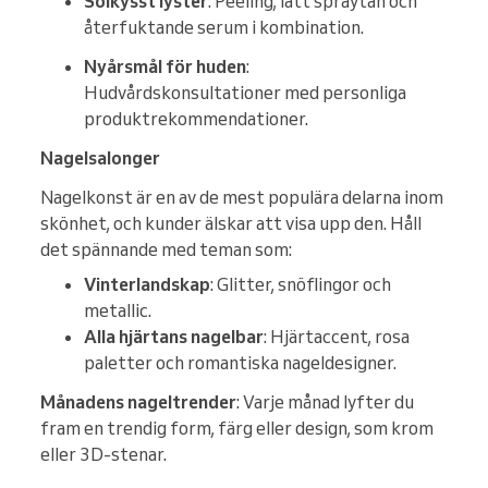
Solkysst lyster
: Peeling, lätt spraytan och
återfuktande serum i kombination.
Nyårsmål för huden
:
Hudvårdskonsultationer med personliga
produktrekommendationer.
Nagelsalonger
Nagelkonst är en av de mest populära delarna inom
skönhet, och kunder älskar att visa upp den. Håll
det spännande med teman som:
Vinterlandskap
: Glitter, snöflingor och
metallic.
Alla hjärtans nagelbar
: Hjärtaccent, rosa
paletter och romantiska nageldesigner.
Månadens nageltrender
: Varje månad lyfter du
fram en trendig form, färg eller design, som krom
eller 3D-stenar.