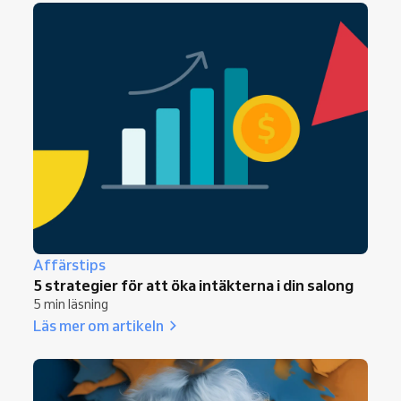
Affärstips
5 strategier för att öka intäkterna i din salong
5 min läsning
Läs mer om artikeln