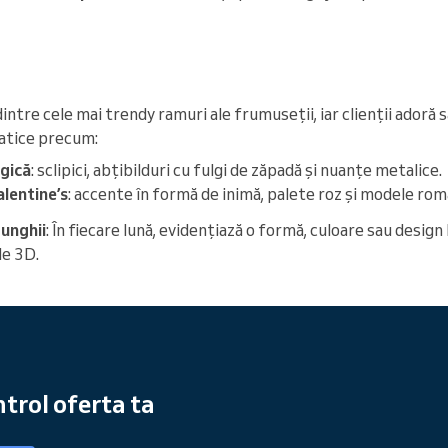
intre cele mai trendy ramuri ale frumuseții, iar clienții adoră 
atice precum:
agică
: sclipici, abțibilduri cu fulgi de zăpadă și nuanțe metalice.
alentine’s
: accente în formă de inimă, palete roz și modele rom
 unghii
: În fiecare lună, evidențiază o formă, culoare sau design
le 3D.
trol oferta ta