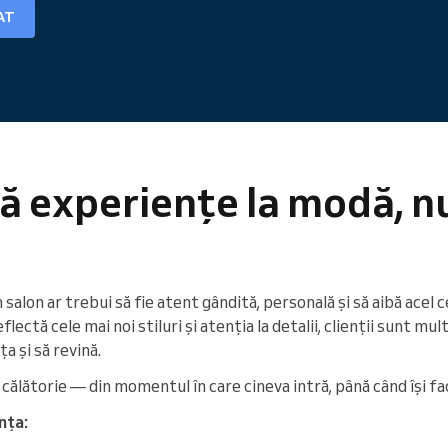
AT
ă experiențe la modă, n
alon ar trebui să fie atent gândită, personală și să aibă acel c
lectă cele mai noi stiluri și atenția la detalii, clienții sunt mul
 și să revină.
ălătorie — din momentul în care cineva intră, până când își fac
nța: