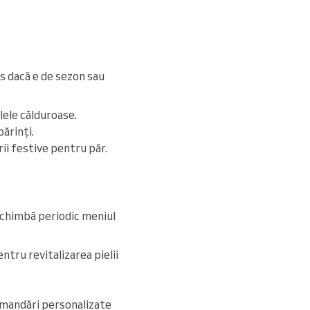
es dacă e de sezon sau
lele călduroase.
părinți.
ii festive pentru păr.
 Schimbă periodic meniul
ntru revitalizarea pielii
ecomandări personalizate