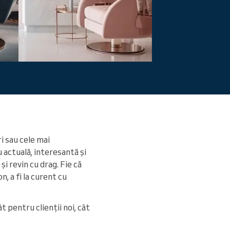
Citiți mai mult
i sau cele mai
 actuală, interesantă și
și revin cu drag. Fie că
, a fi la curent cu
ât pentru clienții noi, cât