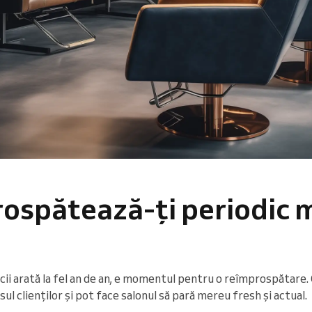
rospătează-ți periodic 
cii arată la fel an de an, e momentul pentru o reîmprospătare. C
ul clienților și pot face salonul să pară mereu fresh și actual.