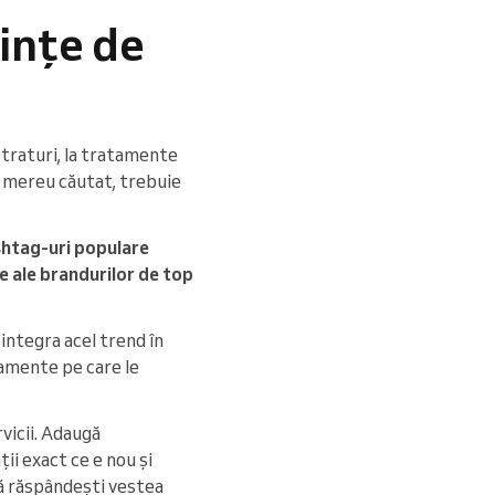
dințe de
straturi, la tratamente
ie mereu căutat, trebuie
shtag-uri populare
 ale brandurilor de top
integra acel trend în
atamente pe care le
rvicii. Adaugă
ii exact ce e nou și
 să răspândești vestea