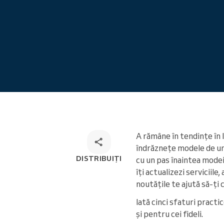
Programare online
Soluție de programare
omnichannel
A rămâne în tendințe în 
îndrăznețe modele de ung
DISTRIBUIȚI
cu un pas înaintea modei.
îți actualizezi serviciil
noutățile te ajută să-ți 
Iată cinci sfaturi practic
și pentru cei fideli.