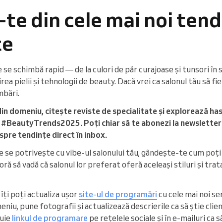
ă-te din cele mai noi ten
țe
se schimbă rapid — de la culori de păr curajoase și tunsori în 
rea pielii și tehnologii de beauty. Dacă vrei ca salonul tău să f
mbări.
in domeniu, citește reviste de specialitate și explorează ha
#BeautyTrends2025. Poți chiar să te abonezi la newslettere
spre tendințe direct în inbox.
 se potrivește cu vibe-ul salonului tău, gândește-te cum poți 
adoră să vadă că salonul lor preferat oferă aceleași stiluri și tr
îți poți actualiza ușor
site-ul de programări
cu cele mai noi se
iu, pune fotografii și actualizează descrierile ca să știe clienț
buie
linkul de programare
pe rețelele sociale și în e-mailuri ca