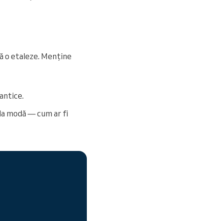
să o etaleze. Menține
antice.
 la modă — cum ar fi