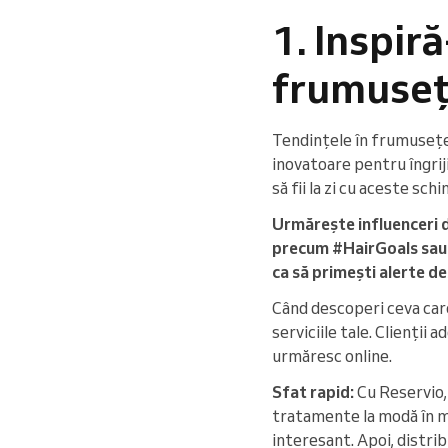
1. Inspir
frumuse
Tendințele în frumusețe 
inovatoare pentru îngriji
să fii la zi cu aceste schi
Urmărește influenceri d
precum #HairGoals sau 
ca să primești alerte de
Când descoperi ceva care
serviciile tale. Clienții 
urmăresc online.
Sfat rapid:
Cu Reservio, 
tratamente la modă în men
interesant. Apoi, distri