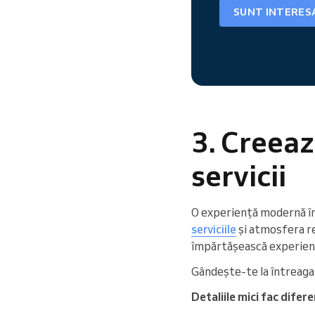
SUNT INTERES
3. Creeaz
servicii
O experiență modernă în s
serviciile
și atmosfera ref
împărtășească experiența
Gândește-te la întreaga c
Detaliile mici fac difere