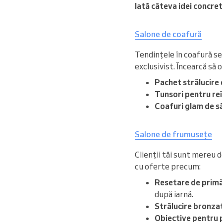
Iată câteva idei concrete
Salone de coafură
Tendințele în coafură se 
exclusivist. Încearcă să o
Pachet strălucire
Tunsori pentru reî
Coafuri glam de s
Salone de frumusețe
Clienții tăi sunt mereu d
cu oferte precum:
Resetare de primă
după iarnă.
Strălucire bronza
Obiective pentru p