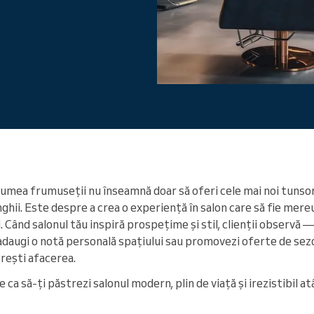
Conduceți o organizație mare
lumea frumuseții nu înseamnă doar să oferi cele mai noi tunsor
hii. Este despre a crea o experiență în salon care să fie mereu
 Când salonul tău inspiră prospețime și stil, clienții observă — 
e, adaugi o notă personală spațiului sau promovezi oferte de sezon
crești afacerea.
e ca să-ți păstrezi salonul modern, plin de viață și irezistibil at