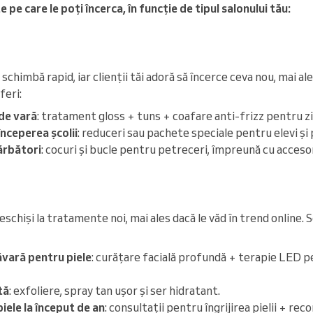
 pe care le poți încerca, în funcție de tipul salonului tău:
schimbă rapid, iar clienții tăi adoră să încerce ceva nou, mai al
feri:
 de vară
: tratament gloss + tuns + coafare anti-frizz pentru zi
nceperea școlii
: reduceri sau pachete speciale pentru elevi și 
ărbători
: cocuri și bucle pentru petreceri, împreună cu accesor
eschiși la tratamente noi, mai ales dacă le văd în trend online.
vară pentru piele
: curățare facială profundă + terapie LED pe
tă
: exfoliere, spray tan ușor și ser hidratant.
iele la început de an
: consultații pentru îngrijirea pielii + r