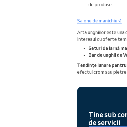
de produse.
Salone de manichiură
Arta unghiilor este una d
interesul cu oferte tem
Seturi de iarnă m
Bar de unghii de V
Tendințe lunare pentru
efectul crom sau pietre
Ține sub con
de servicii