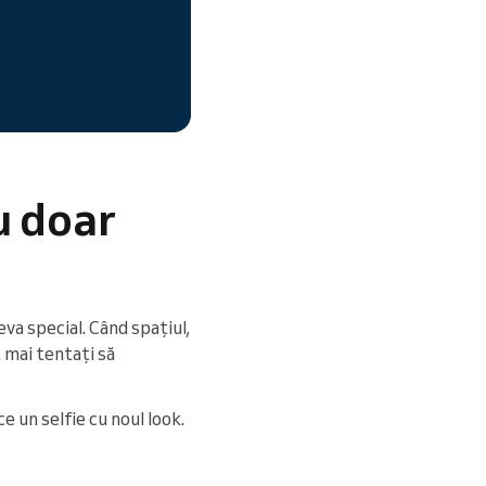
u doar
eva special. Când spațiul,
t mai tentați să
e un selfie cu noul look.