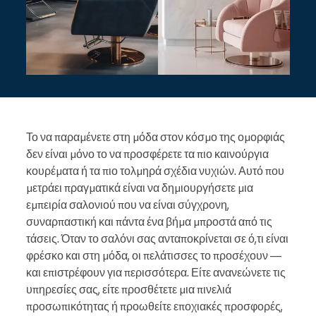
Το να παραμένετε στη μόδα στον κόσμο της ομορφιάς
δεν είναι μόνο το να προσφέρετε τα πιο καινούργια
κουρέματα ή τα πιο τολμηρά σχέδια νυχιών. Αυτό που
μετράει πραγματικά είναι να δημιουργήσετε μια
εμπειρία σαλονιού που να είναι σύγχρονη,
συναρπαστική και πάντα ένα βήμα μπροστά από τις
τάσεις. Όταν το σαλόνι σας ανταποκρίνεται σε ό,τι είναι
φρέσκο και στη μόδα, οι πελάτισσες το προσέχουν —
και επιστρέφουν για περισσότερα. Είτε ανανεώνετε τις
υπηρεσίες σας, είτε προσθέτετε μια πινελιά
προσωπικότητας ή προωθείτε εποχιακές προσφορές,