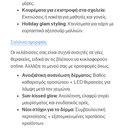
μέρες.
Κουρέματα για επιστροφή στα σχολεία
:
Εκπτώσεις ή πακέτα για μαθητές και γονείς.
Holiday glam styling
: Χτενίσματα για πάρτι με
εορταστικά αξεσουάρ μαλλιών.
Σαλόνια ομορφιάς
Οι πελάτισσες σας είναι συχνά ανοιχτές σε νέες
θεραπείες, ειδικά αν τις βλέπουν να κυκλοφορούν
online. Αλλάξτε το μενού σας με προσφορές όπως:
Ανοιξιάτικη ανανέωση δέρματος
: Βαθύς
καθαρισμός προσώπου + LED θεραπείες για
λάμψη μετά τον χειμώνα.
Sun-kissed glow
: Απολέπιση, ελαφρύ σπρέι
μαυρίσματος και ενυδατικός ορός.
Νέοι στόχοι για το δέρμα
: Συμβουλευτική
περιποίησης + εξατομικευμένες προτάσεις
προϊόντων.