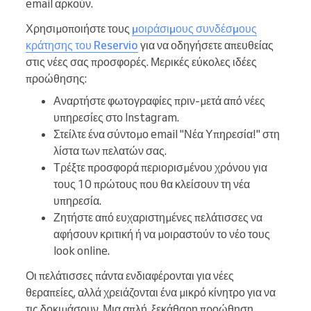
email αρκούν.
Χρησιμοποιήστε τους
μοιράσιμους συνδέσμους
κράτησης του Reservio
για να οδηγήσετε απευθείας
στις νέες σας προσφορές. Μερικές εύκολες ιδέες
προώθησης:
Αναρτήστε φωτογραφίες πριν-μετά από νέες
υπηρεσίες στο Instagram.
Στείλτε ένα σύντομο email "Νέα Υπηρεσία!" στη
λίστα των πελατών σας.
Τρέξτε προσφορά περιορισμένου χρόνου για
τους 10 πρώτους που θα κλείσουν τη νέα
υπηρεσία.
Ζητήστε από ευχαριστημένες πελάτισσες να
αφήσουν κριτική ή να μοιραστούν το νέο τους
look online.
Οι πελάτισσες πάντα ενδιαφέρονται για νέες
θεραπείες, αλλά χρειάζονται ένα μικρό κίνητρο για να
τις δοκιμάσουν. Μια απλή, ξεκάθαρη προώθηση