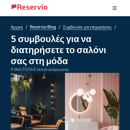
/
/
/
Αρχική
Reservio Blog
Συμβουλές για επιχειρήσεις
5 συμβουλές για να
διατηρήσετε το σαλόνι
σας στη μόδα
4 Μαΐ 2026
3 λεπτά ανάγνωσης