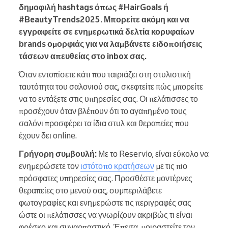
δημοφιλή hashtags όπως #HairGoals ή
#BeautyTrends2025. Μπορείτε ακόμη και να
εγγραφείτε σε ενημερωτικά δελτία κορυφαίων
brands ομορφιάς για να λαμβάνετε ειδοποιήσεις
τάσεων απευθείας στο inbox σας.
Όταν εντοπίσετε κάτι που ταιριάζει στη στυλιστική
ταυτότητα του σαλονιού σας, σκεφτείτε πώς μπορείτε
να το εντάξετε στις υπηρεσίες σας. Οι πελάτισσες το
προσέχουν όταν βλέπουν ότι το αγαπημένο τους
σαλόνι προσφέρει τα ίδια στυλ και θεραπείες που
έχουν δει online.
Γρήγορη συμβουλή:
Με το Reservio, είναι εύκολο να
ενημερώσετε τον
ιστότοπο κρατήσεων
με τις πιο
πρόσφατες υπηρεσίες σας. Προσθέστε μοντέρνες
θεραπείες στο μενού σας, συμπεριλάβετε
φωτογραφίες και ενημερώστε τις περιγραφές σας
ώστε οι πελάτισσες να γνωρίζουν ακριβώς τι είναι
φρέσκο και συναρπαστικό. Έπειτα, μοιραστείτε τον