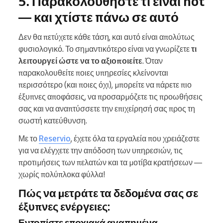
5. Παρακολουθήστε τι είναι hot
— και χτίστε πάνω σε αυτό
Δεν θα πετύχετε κάθε τάση, και αυτό είναι απολύτως
φυσιολογικό. Το σημαντικότερο είναι να γνωρίζετε
τι
λειτουργεί ώστε να το αξιοποιείτε
. Όταν
παρακολουθείτε ποιες υπηρεσίες κλείνονται
περισσότερο (και ποιες όχι), μπορείτε να πάρετε πιο
έξυπνες αποφάσεις, να προσαρμόζετε τις προωθήσεις
σας και να αναπτύσσετε την επιχείρησή σας προς τη
σωστή κατεύθυνση.
Με το
Reservio
, έχετε όλα τα εργαλεία που χρειάζεστε
για να ελέγχετε την απόδοση των υπηρεσιών, τις
προτιμήσεις των πελατών και τα μοτίβα κρατήσεων —
χωρίς πολύπλοκα φύλλα!
Πώς να μετράτε τα δεδομένα σας σε
έξυπνες ενέργειες:
Εντοπίστε εποχιακά αγαπημένα