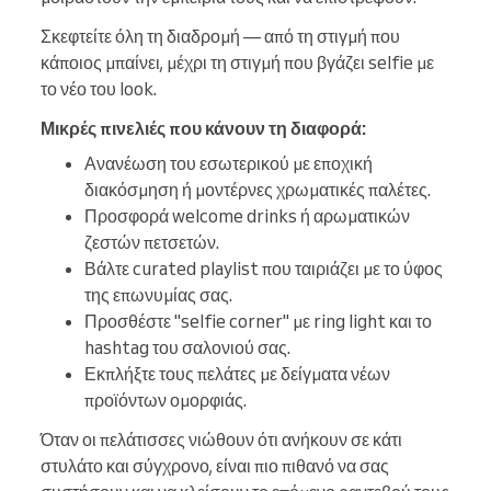
Σκεφτείτε όλη τη διαδρομή — από τη στιγμή που
κάποιος μπαίνει, μέχρι τη στιγμή που βγάζει selfie με
το νέο του look.
Μικρές πινελιές που κάνουν τη διαφορά:
Ανανέωση του εσωτερικού με εποχική
διακόσμηση ή μοντέρνες χρωματικές παλέτες.
Προσφορά welcome drinks ή αρωματικών
ζεστών πετσετών.
Βάλτε curated playlist που ταιριάζει με το ύφος
της επωνυμίας σας.
Προσθέστε "selfie corner" με ring light και το
hashtag του σαλονιού σας.
Εκπλήξτε τους πελάτες με δείγματα νέων
προϊόντων ομορφιάς.
Όταν οι πελάτισσες νιώθουν ότι ανήκουν σε κάτι
στυλάτο και σύγχρονο, είναι πιο πιθανό να σας