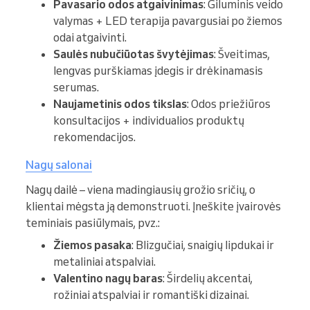
Pavasario odos atgaivinimas
: Giluminis veido
valymas + LED terapija pavargusiai po žiemos
odai atgaivinti.
Saulės nubučiūotas švytėjimas
: Šveitimas,
lengvas purškiamas įdegis ir drėkinamasis
serumas.
Naujametinis odos tikslas
: Odos priežiūros
konsultacijos + individualios produktų
rekomendacijos.
Nagų salonai
Nagų dailė – viena madingiausių grožio sričių, o
klientai mėgsta ją demonstruoti. Įneškite įvairovės
teminiais pasiūlymais, pvz.:
Žiemos pasaka
: Blizgučiai, snaigių lipdukai ir
metaliniai atspalviai.
Valentino nagų baras
: Širdelių akcentai,
rožiniai atspalviai ir romantiški dizainai.