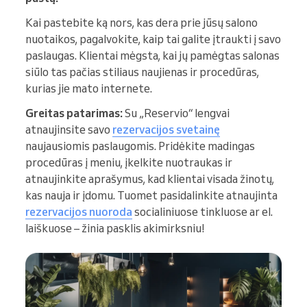
Kai pastebite ką nors, kas dera prie jūsų salono
nuotaikos, pagalvokite, kaip tai galite įtraukti į savo
paslaugas. Klientai mėgsta, kai jų pamėgtas salonas
siūlo tas pačias stiliaus naujienas ir procedūras,
kurias jie mato internete.
Greitas patarimas:
Su „Reservio“ lengvai
atnaujinsite savo
rezervacijos svetainę
naujausiomis paslaugomis. Pridėkite madingas
procedūras į meniu, įkelkite nuotraukas ir
atnaujinkite aprašymus, kad klientai visada žinotų,
kas nauja ir įdomu. Tuomet pasidalinkite atnaujinta
rezervacijos nuoroda
socialiniuose tinkluose ar el.
laiškuose – žinia pasklis akimirksniu!