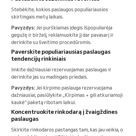
Stebėkite, kokios paslaugos populiariausios
skirtingais metų laikais.
Pavyzdys:
Jei purškiamas įdegis išpopuliarėja
gegužę ir birželį, reklamuokite jį dar pavasarį ir
derinkite su šveitimo procedūromis.
Paverskite populiariausias paslaugas
tendencijų rinkiniais
Imkite dažniausiai rezervuojamas paslaugas ir
derinkite jas su madingais priedais.
Pavyzdys:
Jei kirpimo paslauga rezervuojama
dažniausiai, pasiūlykite „Kirpimas + gili atkuriamoji
kaukė“ paketą ribotam laikui.
Koncentruokite rinkodarą į žvaigždines
paslaugas
Skirkite rinkodaros pastangas tam, kas jau veikia, o