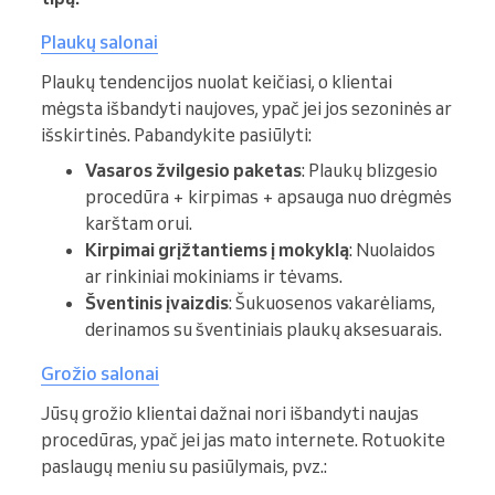
Plaukų salonai
Plaukų tendencijos nuolat keičiasi, o klientai
mėgsta išbandyti naujoves, ypač jei jos sezoninės ar
išskirtinės. Pabandykite pasiūlyti:
Vasaros žvilgesio paketas
: Plaukų blizgesio
procedūra + kirpimas + apsauga nuo drėgmės
karštam orui.
Kirpimai grįžtantiems į mokyklą
: Nuolaidos
ar rinkiniai mokiniams ir tėvams.
Šventinis įvaizdis
: Šukuosenos vakarėliams,
derinamos su šventiniais plaukų aksesuarais.
Grožio salonai
Jūsų grožio klientai dažnai nori išbandyti naujas
procedūras, ypač jei jas mato internete. Rotuokite
paslaugų meniu su pasiūlymais, pvz.: