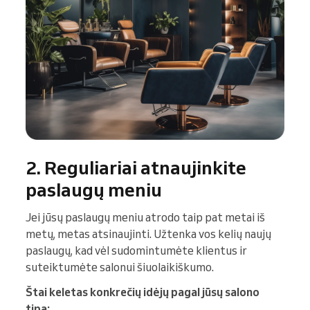
2. Reguliariai atnaujinkite
paslaugų meniu
Jei jūsų paslaugų meniu atrodo taip pat metai iš
metų, metas atsinaujinti. Užtenka vos kelių naujų
paslaugų, kad vėl sudomintumėte klientus ir
suteiktumėte salonui šiuolaikiškumo.
Štai keletas konkrečių idėjų pagal jūsų salono
tipą: