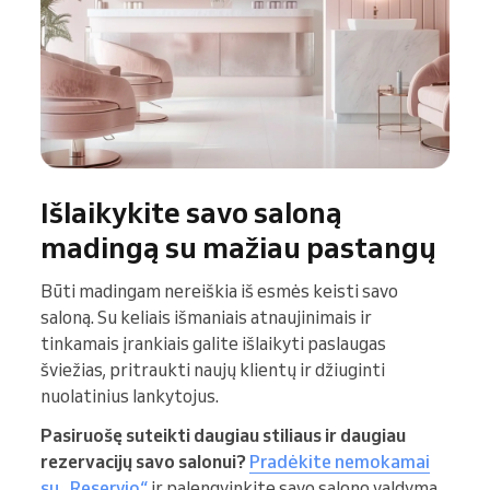
Išlaikykite savo saloną
madingą su mažiau pastangų
Būti madingam nereiškia iš esmės keisti savo
saloną. Su keliais išmaniais atnaujinimais ir
tinkamais įrankiais galite išlaikyti paslaugas
šviežias, pritraukti naujų klientų ir džiuginti
nuolatinius lankytojus.
Pasiruošę suteikti daugiau stiliaus ir daugiau
rezervacijų savo salonui?
Pradėkite nemokamai
su „Reservio“
ir palengvinkite savo salono valdymą,