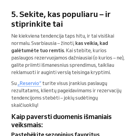
5. Sekite, kas populiaru – ir
stiprinkite tai
Ne kiekviena tendencija taps hitu, ir tai visiškai
normalu. Svarbiausia – žinoti,
kas veikia, kad
galėtumėte tuo remtis
. Kai stebite, kurios
paslaugos rezervuojamos dažniausiai (o kurios – ne),
galite priimti išmanesnius sprendimus, taikliau
reklamuoti ir auginti verslą teisinga kryptimi.
Su
„Reservio“
turite visus įrankius paslaugų
rezultatams, klientų pageidavimams ir rezervacijų
tendencijoms stebėti – jokių sudėtingų
skaičiuoklių!
Kaip paversti duomenis išmaniais
veiksmais:
Pastebėkite sezoninius favoritus