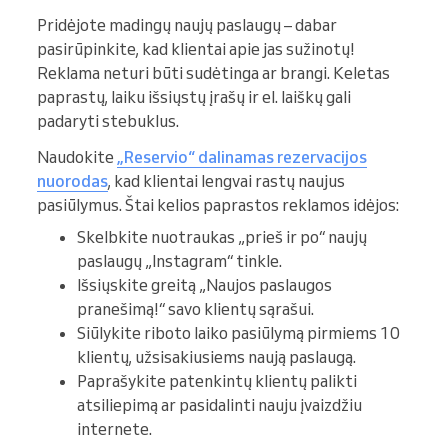
Pridėjote madingų naujų paslaugų – dabar
pasirūpinkite, kad klientai apie jas sužinotų!
Reklama neturi būti sudėtinga ar brangi. Keletas
paprastų, laiku išsiųstų įrašų ir el. laiškų gali
padaryti stebuklus.
Naudokite
„Reservio“ dalinamas rezervacijos
nuorodas
, kad klientai lengvai rastų naujus
pasiūlymus. Štai kelios paprastos reklamos idėjos:
Skelbkite nuotraukas „prieš ir po“ naujų
paslaugų „Instagram“ tinkle.
Išsiųskite greitą „Naujos paslaugos
pranešimą!“ savo klientų sąrašui.
Siūlykite riboto laiko pasiūlymą pirmiems 10
klientų, užsisakiusiems naują paslaugą.
Paprašykite patenkintų klientų palikti
atsiliepimą ar pasidalinti nauju įvaizdžiu
internete.