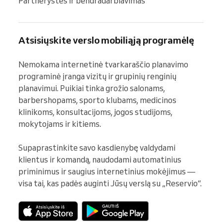
Partnerystės ir bendradarbiavimas
Atsisiųskite verslo mobiliąją programėlę
Nemokama internetinė tvarkaraščio planavimo 
programinė įranga vizitų ir grupinių renginių 
planavimui. Puikiai tinka grožio salonams, 
barbershopams, sporto klubams, medicinos 
klinikoms, konsultacijoms, jogos studijoms, 
mokytojams ir kitiems.

Supaprastinkite savo kasdienybę valdydami 
klientus ir komandą, naudodami automatinius 
priminimus ir saugius internetinius mokėjimus — 
visa tai, kas padės auginti Jūsų verslą su „Reservio“.