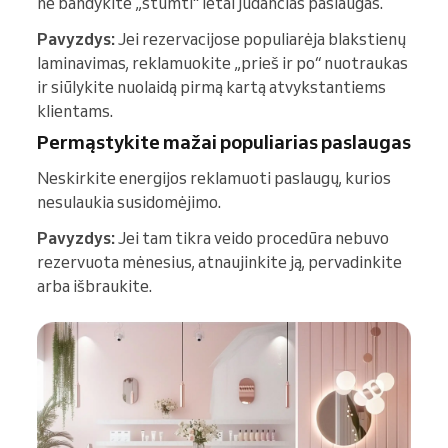
ne bandykite „stumti“ lėtai judančias paslaugas.
Pavyzdys:
Jei rezervacijose populiarėja blakstienų
laminavimas, reklamuokite „prieš ir po“ nuotraukas
ir siūlykite nuolaidą pirmą kartą atvykstantiems
klientams.
Permąstykite mažai populiarias paslaugas
Neskirkite energijos reklamuoti paslaugų, kurios
nesulaukia susidomėjimo.
Pavyzdys:
Jei tam tikra veido procedūra nebuvo
rezervuota mėnesius, atnaujinkite ją, pervadinkite
arba išbraukite.