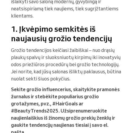
išlaikyti savo saloną modernų, gyvybingą ir
neatsispiriamą tiek naujiems, tiek sugrįžtantiems
klientams.
1. Įkvėpimo semkitės iš
naujausių grožio tendencijų
Grožio tendencijos keičiasi žaibiškai – nuo drąsių
plaukų spalvų ir sluoksniuotų kirpimų iki inovatyvių
odos priežiūros procedūrų bei grožio technologijų.
Jei norite, kad jūsų salonas išliktų paklausus, būtina
nuolat sekti šiuos pokyčius.
Sekite grožio influencerius, skaitykite pramonės
žurnalus ir stebėkite populiarius grožio
grotažymes, pvz., #HairGoals ar
#BeautyTrends2025. Užsiprenumeruokite
naujienlaiškius iš žinomų grožio prekių ženklų ir
gaukite tendencijų naujienas tiesiai į savo el.
paštą.