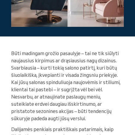
Būti madingam grožio pasaulyje – tai ne tik siūlyti
naujausius kirpimus ar drąsiausius nagų dizainus.
Svarbiausia – kurti tokią salono patirtį, kuri būtų
šiuolaikiška, įkvepianti ir visada žingsniu priekyje.
Kai jūsų salonas spinduliuoja naujovėmis ir stiliumi,
klientai tai pastebi – ir sugrįžta vėl bei vėl.
Nesvarbu, ar atnaujinate paslaugų meniu,
suteikiate erdvei daugiau išskirtinumo, ar
pristatote sezonines akcijas – būti tendencijų
sūkuryje padeda augti jūsų verslui.
Dalijamės penkiais praktiškais patarimais, kaip