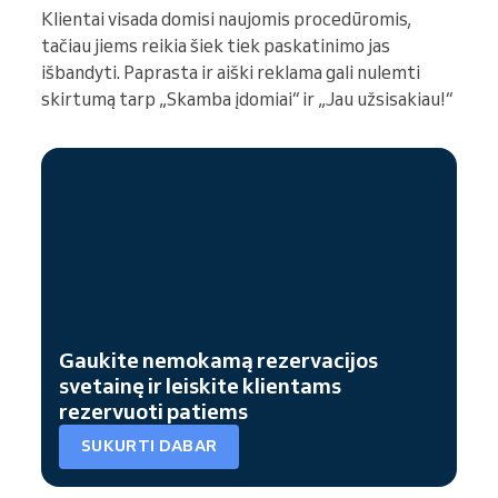
Klientai visada domisi naujomis procedūromis,
tačiau jiems reikia šiek tiek paskatinimo jas
išbandyti. Paprasta ir aiški reklama gali nulemti
skirtumą tarp „Skamba įdomiai“ ir „Jau užsisakiau!“
Gaukite nemokamą rezervacijos
svetainę ir leiskite klientams
rezervuoti patiems
SUKURTI DABAR