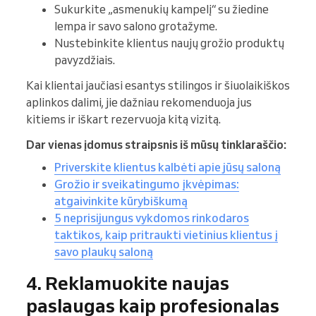
Sukurkite „asmenukių kampelį“ su žiedine
lempa ir savo salono grotažyme.
Nustebinkite klientus naujų grožio produktų
pavyzdžiais.
Kai klientai jaučiasi esantys stilingos ir šiuolaikiškos
aplinkos dalimi, jie dažniau rekomenduoja jus
kitiems ir iškart rezervuoja kitą vizitą.
Dar vienas įdomus straipsnis iš mūsų tinklaraščio:
Priverskite klientus kalbėti apie jūsų saloną
Grožio ir sveikatingumo įkvėpimas:
atgaivinkite kūrybiškumą
5 neprisijungus vykdomos rinkodaros
taktikos, kaip pritraukti vietinius klientus į
savo plaukų saloną
4. Reklamuokite naujas
paslaugas kaip profesionalas