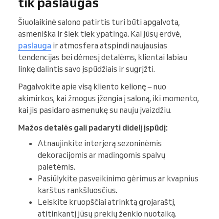
tik paslaugas
Šiuolaikinė salono patirtis turi būti apgalvota,
asmeniška ir šiek tiek ypatinga. Kai jūsų erdvė,
paslauga
ir atmosfera atspindi naujausias
tendencijas bei dėmesį detalėms, klientai labiau
linkę dalintis savo įspūdžiais ir sugrįžti.
Pagalvokite apie visą kliento kelionę – nuo
akimirkos, kai žmogus įžengia į saloną, iki momento,
kai jis pasidaro asmenukę su nauju įvaizdžiu.
Mažos detalės gali padaryti didelį įspūdį:
Atnaujinkite interjerą sezoninėmis
dekoracijomis ar madingomis spalvų
paletėmis.
Pasiūlykite pasveikinimo gėrimus ar kvapnius
karštus rankšluosčius.
Leiskite kruopščiai atrinktą grojaraštį,
atitinkantį jūsų prekių ženklo nuotaiką.