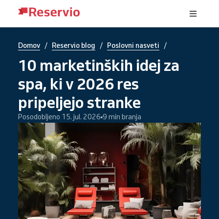
/
/
/
Domov
Reservio blog
Poslovni nasveti
10 marketinških idej za
spa, ki v 2026 res
pripeljejo stranke
Posodobljeno 15. jul. 2026
9 min branja