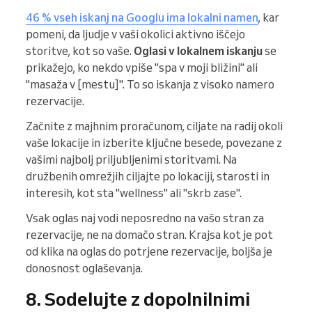
46 % vseh iskanj na Googlu ima lokalni namen
, kar
pomeni, da ljudje v vaši okolici aktivno iščejo
storitve, kot so vaše.
Oglasi v lokalnem iskanju
se
prikažejo, ko nekdo vpiše "spa v moji bližini" ali
"masaža v [mestu]". To so iskanja z visoko namero
rezervacije.
Začnite z majhnim proračunom, ciljate na radij okoli
vaše lokacije in izberite ključne besede, povezane z
vašimi najbolj priljubljenimi storitvami. Na
družbenih omrežjih ciljajte po lokaciji, starosti in
interesih, kot sta "wellness" ali "skrb zase".
Vsak oglas naj vodi neposredno na vašo stran za
rezervacije, ne na domačo stran. Krajsa kot je pot
od klika na oglas do potrjene rezervacije, boljša je
donosnost oglaševanja.
8. Sodelujte z dopolnilnimi