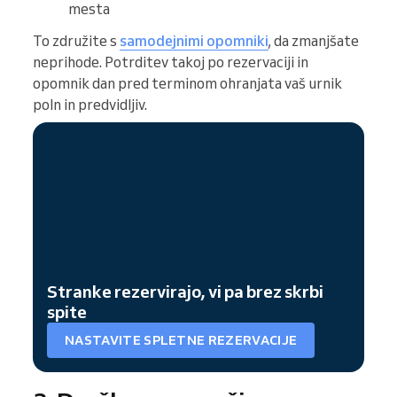
mesta
To združite s
samodejnimi opomniki
, da zmanjšate
neprihode. Potrditev takoj po rezervaciji in
opomnik dan pred terminom ohranjata vaš urnik
poln in predvidljiv.
Stranke rezervirajo, vi pa brez skrbi
spite
NASTAVITE SPLETNE REZERVACIJE