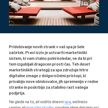
Pridobivanje novih strank v vaš spa je šele
začetek. Pravi izziv je ustvariti marketinški
sistem, ki vam stalno polni koledar, ne da bi pri
tem izgubljali dragocen prosti čas. Teh deset
marketinških strategij za spa združuje hitre
digitalne zmage z dolgoročnimi pristopi, ki
privabijo nove obiskovalce, jih spremenijo v redne
stranke in poskrbijo za stabilno rast vašega
podjetja.
Ne glede na to, ali vodite dnevni
spa
, wellness
center ali
masažni studio
, spodnje ideje delujejo pri