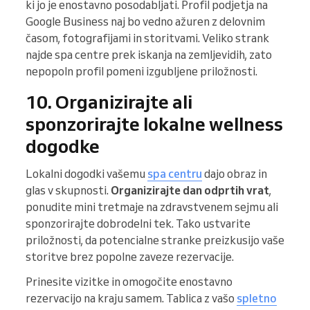
ki jo je enostavno posodabljati. Profil podjetja na
Google Business naj bo vedno ažuren z delovnim
časom, fotografijami in storitvami. Veliko strank
najde spa centre prek iskanja na zemljevidih, zato
nepopoln profil pomeni izgubljene priložnosti.
10. Organizirajte ali
sponzorirajte lokalne wellness
dogodke
Lokalni dogodki vašemu
spa centru
dajo obraz in
glas v skupnosti.
Organizirajte dan odprtih vrat
,
ponudite mini tretmaje na zdravstvenem sejmu ali
sponzorirajte dobrodelni tek. Tako ustvarite
priložnosti, da potencialne stranke preizkusijo vaše
storitve brez popolne zaveze rezervacije.
Prinesite vizitke in omogočite enostavno
rezervacijo na kraju samem. Tablica z vašo
spletno