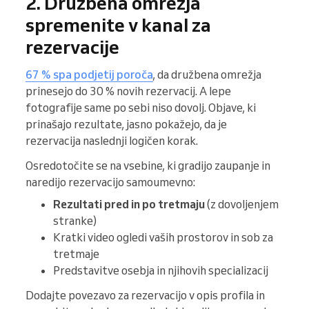
2. Družbena omrežja
spremenite v kanal za
rezervacije
67 % spa podjetij poroča
, da družbena omrežja
prinesejo do 30 % novih rezervacij. A lepe
fotografije same po sebi niso dovolj. Objave, ki
prinašajo rezultate, jasno pokažejo, da je
rezervacija naslednji logičen korak.
Osredotočite se na vsebine, ki gradijo zaupanje in
naredijo rezervacijo samoumevno:
Rezultati pred in po tretmaju
(z dovoljenjem
stranke)
Kratki video ogledi vaših prostorov in sob za
tretmaje
Predstavitve osebja in njihovih specializacij
Dodajte povezavo za rezervacijo v opis profila in