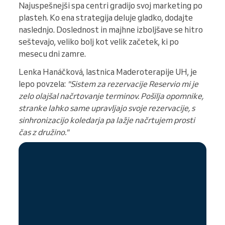
Najuspešnejši spa centri gradijo svoj marketing po
plasteh. Ko ena strategija deluje gladko, dodajte
naslednjo. Doslednost in majhne izboljšave se hitro
seštevajo, veliko bolj kot velik začetek, ki po
mesecu dni zamre.
Lenka Hanáčková, lastnica Maderoterapije UH, je
lepo povzela:
"Sistem za rezervacije Reservio mi je
zelo olajšal načrtovanje terminov. Pošilja opomnike,
stranke lahko same upravljajo svoje rezervacije, s
sinhronizacijo koledarja pa lažje načrtujem prosti
čas z družino."