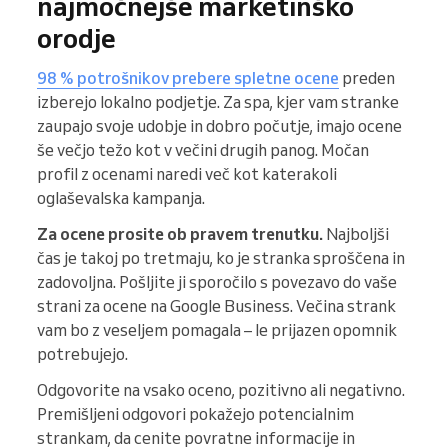
najmočnejše marketinško
orodje
98 % potrošnikov prebere spletne ocene
preden
izberejo lokalno podjetje. Za spa, kjer vam stranke
zaupajo svoje udobje in dobro počutje, imajo ocene
še večjo težo kot v večini drugih panog. Močan
profil z ocenami naredi več kot katerakoli
oglaševalska kampanja.
Za ocene prosite ob pravem trenutku.
Najboljši
čas je takoj po tretmaju, ko je stranka sproščena in
zadovoljna. Pošljite ji sporočilo s povezavo do vaše
strani za ocene na Google Business. Večina strank
vam bo z veseljem pomagala – le prijazen opomnik
potrebujejo.
Odgovorite na vsako oceno, pozitivno ali negativno.
Premišljeni odgovori pokažejo potencialnim
strankam, da cenite povratne informacije in