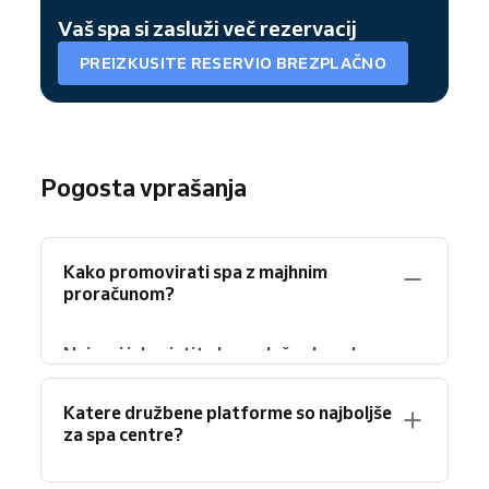
Vaš spa si zasluži več rezervacij
PREIZKUSITE RESERVIO BREZPLAČNO
Pogosta vprašanja
Kako promovirati spa z majhnim
proračunom?
Najprej izkoristite brezplačne kanale.
Nastavite profil podjetja na Google Business
s popolnimi podatki, fotografijami in
Katere družbene platforme so najboljše
povezavami za rezervacije. Po vsakem obisku
za spa centre?
prosite zadovoljne stranke za oceno.
E-
poštni marketing
in družbena omrežja vas ne