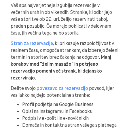
Vaš spa najverjetneje izgublja rezervacije v
večernih urah in ob vikendih. Stranke, ki odkrijejo
vaše storitve ob 22. uri, želijo rezervirati takoj,
preden pozabijo. Če morajo poklicati v delovnem
času, jih večina tega ne bo storila.
Stran za rezervacije
, ki prikazuje razpoložljivost v
realnem času, omogoča strankam, da izberejo želeni
termin in storitev brez čakanja na odgovor.
Manj
korakov med "želim masažo" in potrjeno
rezervacijo pomeni več strank, ki dejansko
rezervirajo.
Delite svojo
povezavo za rezervacijo
povsod, kjer
vas lahko najdejo potencialne stranke:
Profil podjetja na Google Business
Opisi na Instagramu in Facebooku
Podpisi v e-pošti in e-novičnikih
Domača in kontaktna stran vašega spletnega