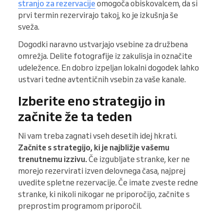
stranjo za rezervacije
omogoča obiskovalcem, da si
prvi termin rezervirajo takoj, ko je izkušnja še
sveža.
Dogodki naravno ustvarjajo vsebine za družbena
omrežja. Delite fotografije iz zakulisja in označite
udeležence. En dobro izpeljan lokalni dogodek lahko
ustvari tedne avtentičnih vsebin za vaše kanale.
Izberite eno strategijo in
začnite že ta teden
Ni vam treba zagnati vseh desetih idej hkrati.
Začnite s strategijo, ki je najbližje vašemu
trenutnemu izzivu.
Če izgubljate stranke, ker ne
morejo rezervirati izven delovnega časa, najprej
uvedite spletne rezervacije. Če imate zveste redne
stranke, ki nikoli nikogar ne priporočijo, začnite s
preprostim programom priporočil.