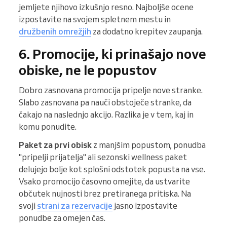
jemljete njihovo izkušnjo resno. Najboljše ocene
izpostavite na svojem spletnem mestu in
družbenih omrežjih
za dodatno krepitev zaupanja.
6. Promocije, ki prinašajo nove
obiske, ne le popustov
Dobro zasnovana promocija pripelje nove stranke.
Slabo zasnovana pa nauči obstoječe stranke, da
čakajo na naslednjo akcijo. Razlika je v tem, kaj in
komu ponudite.
Paket za prvi obisk
z manjšim popustom, ponudba
"pripelji prijatelja" ali sezonski wellness paket
delujejo bolje kot splošni odstotek popusta na vse.
Vsako promocijo časovno omejite, da ustvarite
občutek nujnosti brez pretiranega pritiska. Na
svoji
strani za rezervacije
jasno izpostavite
ponudbe za omejen čas.