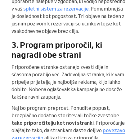
uporabite nalepke v zgodbah, ki vodijo neposredno
v vaš
spletni sistem za rezervacije
. Pomembnejša
je doslednost kot pogostost. Tri objave na teden z
jasnim pozivom k rezervaciji so učinkovitejše kot
vsakodnevne objave brez cilja.
3. Program priporočil, ki
nagradi obe strani
Priporočene stranke ostanejo zvesti dlje in
sčasoma porabijo več. Zadovoljna stranka, ki k vam
pripelje prijatelja, je najboljša reklama, ki jo lahko
dobite. Nobena oglaševalska kampanja ne doseže
takšne ravni zaupanja.
Naj bo program preprost. Ponudite popust,
brezplačno dodatno storitev ali točke zvestobe
tako priporočitelju kot novi stranki
. Priporočanje
olajšajte tako, da strankam daste deljivo
povezavo
za rezervacijo
ali kartico za priporočila.