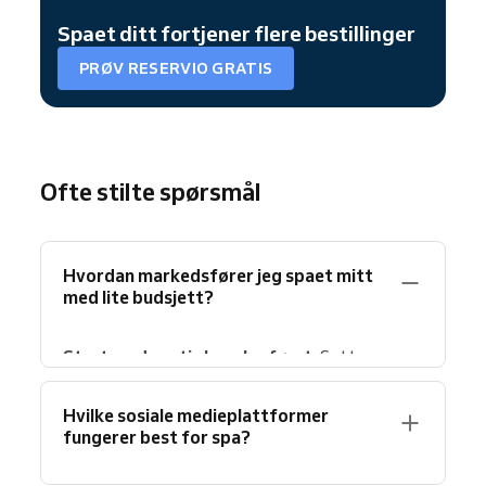
Spaet ditt fortjener flere bestillinger
PRØV RESERVIO GRATIS
Ofte stilte spørsmål
Hvordan markedsfører jeg spaet mitt
med lite budsjett?
Start med gratis kanaler først.
Sett opp
Google bedriftsprofil med fullstendig
informasjon, bilder og bestillingslenker. Be
Hvilke sosiale medieplattformer
fornøyde kunder om anmeldelser etter hvert
fungerer best for spa?
besøk.
E-postmarkedsføring
og sosiale