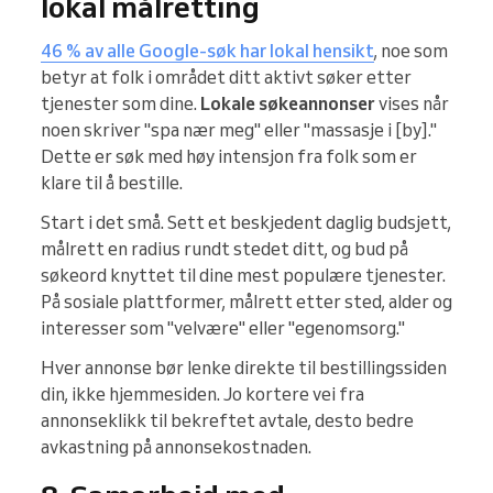
lokal målretting
46 % av alle Google-søk har lokal hensikt
, noe som
betyr at folk i området ditt aktivt søker etter
tjenester som dine.
Lokale søkeannonser
vises når
noen skriver "spa nær meg" eller "massasje i [by]."
Dette er søk med høy intensjon fra folk som er
klare til å bestille.
Start i det små. Sett et beskjedent daglig budsjett,
målrett en radius rundt stedet ditt, og bud på
søkeord knyttet til dine mest populære tjenester.
På sosiale plattformer, målrett etter sted, alder og
interesser som "velvære" eller "egenomsorg."
Hver annonse bør lenke direkte til bestillingssiden
din, ikke hjemmesiden. Jo kortere vei fra
annonseklikk til bekreftet avtale, desto bedre
avkastning på annonsekostnaden.