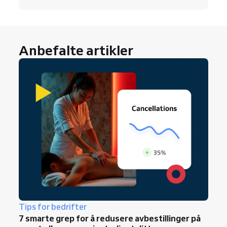
forbrukerne leser lokale anmeldelser
før
bestilling, så noen få ekte femstjerners
anmeldelser kan øke synligheten og
konverteringsraten betydelig.
Anbefalte artikler
Tips for bedrifter
7 smarte grep for å redusere avbestillinger på