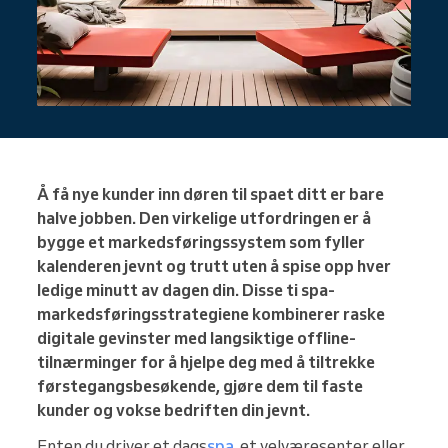
Å få nye kunder inn døren til spaet ditt er bare
halve jobben. Den virkelige utfordringen er å
bygge et markedsføringssystem som fyller
kalenderen jevnt og trutt uten å spise opp hver
ledige minutt av dagen din. Disse ti spa-
markedsføringsstrategiene kombinerer raske
digitale gevinster med langsiktige offline-
tilnærminger for å hjelpe deg med å tiltrekke
førstegangsbesøkende, gjøre dem til faste
kunder og vokse bedriften din jevnt.
Enten du driver et dags
spa
, et velværesenter eller