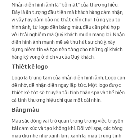
Nhận diện hình ảnh là "bộ mặt" của thương hiệu.
Đây là ấn tượng đầu tiên mà khách hàng cảm nhận,
vì vậy hãy đảm bảo nó thật chỉn chu! Từng yếu tố
hình ảnh, từ logo đến bảng màu, đều cần phù hợp
với trải nghiệm mà Quý khách muốn mang lại. Nhận
diện hình ảnh mạnh mẽ sẽ thu hút sự chú ý, xây
dựng niềm tin và tạo nền tảng cho những gì khách
hàng kỳ vọng ở dịch vụ của Quý khách.
Thiết kế logo
Logo là trung tâm của nhận diện hình ảnh. Logo cần
dễ nhớ, dễ nhận diện ngay lập tức. Một logo được
thiết kế tốt sẽ truyền tải tinh thần spa và thể hiện
cá tính thương hiệu chỉ qua một cái nhìn.
Bảng màu
Màu sắc đóng vai trò quan trọng trong việc truyền
tải cảm xúc và tạo không khí. Đối với spa, các tông
màu dịu nhẹ như xanh lam, xanh lá, màu trung tính