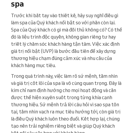
spa
Trước khi bắt tay vào thiết kế, hãy suy nghĩ điều gì
làm spa của Quý khách nổi bật so với phần còn lại.
Spa của Quý khách có gì mà đối thủ không có? Có thể
đó là liệu trình độc quyền, không gian riêng tư hay
triết lý chăm sóc khách hàng tận tâm. Việc xác định
giá trị nổi bật (UVP) là bước đầu tiên để xây dựng
thương hiệu chạm đúng cảm xúc và nhu cầu của
khách hàng mục tiêu.
Trong quá trình này, việc làm rõ sứ mệnh, tầm nhìn
và giá trị cốt lõi của spa là vô cùng quan trọng. Đây là
kim chỉ nam định hướng cho mọi hoạt động và cần
được thể hiện xuyên suốt trong từng khía cạnh
thương hiệu. Sứ mệnh trả lời câu hỏi vì sao spa tồn
tại, tầm nhìn vạch ra mục tiêu hướng tới, còn giá trị
là điều Quý khách luôn theo đuổi. Kết hợp lại, chúng
tạo nên trải nghiệm riêng biệt và giúp Quý khách