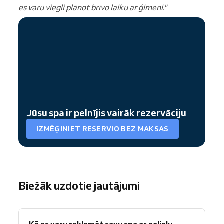
es varu viegli plānot brīvo laiku ar ģimeni."
Jūsu spa ir pelnījis vairāk rezervāciju
IZMĒĢINIET RESERVIO BEZ MAKSAS
Biežāk uzdotie jautājumi