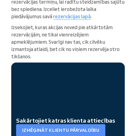
rezervācijas termiņu, lai radītu steidzamības sajūtu
bez spiediena. Izceliet ierobežota laika
piedāvājumus savā
rezervācijas lapā
.
Izsekojiet, kuras akcijas noved pie atkārtotām
rezervācijām, ne tikai vienreizējiem
apmeklējumiem. Svarīgi nav tas, cik cilvēku
izmantoja atlaidi, bet cik no viņiem rezervēja otro
tikšanos.
Sakārtojiet katras klienta attiecības
IZMĒĢINĀT KLIENTU PĀRVALDĪBU