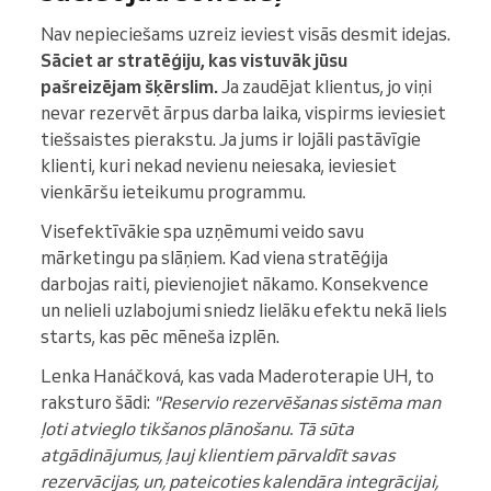
Nav nepieciešams uzreiz ieviest visās desmit idejas.
Sāciet ar stratēģiju, kas vistuvāk jūsu
pašreizējam šķērslim.
Ja zaudējat klientus, jo viņi
nevar rezervēt ārpus darba laika, vispirms ieviesiet
tiešsaistes pierakstu. Ja jums ir lojāli pastāvīgie
klienti, kuri nekad nevienu neiesaka, ieviesiet
vienkāršu ieteikumu programmu.
Visefektīvākie spa uzņēmumi veido savu
mārketingu pa slāņiem. Kad viena stratēģija
darbojas raiti, pievienojiet nākamo. Konsekvence
un nelieli uzlabojumi sniedz lielāku efektu nekā liels
starts, kas pēc mēneša izplēn.
Lenka Hanáčková, kas vada Maderoterapie UH, to
raksturo šādi:
"Reservio rezervēšanas sistēma man
ļoti atvieglo tikšanos plānošanu. Tā sūta
atgādinājumus, ļauj klientiem pārvaldīt savas
rezervācijas, un, pateicoties kalendāra integrācijai,