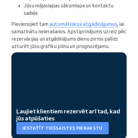
Jūsu mājaslapas sākumlapa un kontaktu
sadaļa
Pievienojiet tam
automātiskos atgādinājumus
, lai
samazinātu neierašanos. Apstiprinājums uzreiz pēc
rezervācijas un atgādinājums dienu pirms palīdz
uzturēt jūsu grafiku pilnu un prognozējamu.
Ļaujiet klientiem rezervēt arī tad, kad
jūs atpūšaties
IESTATĪT TIEŠSAISTES PIERAKSTU