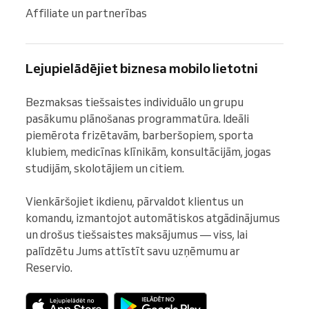
Affiliate un partnerības
Lejupielādējiet biznesa mobilo lietotni
Bezmaksas tiešsaistes individuālo un grupu 
pasākumu plānošanas programmatūra. Ideāli 
piemērota frizētavām, barberšopiem, sporta 
klubiem, medicīnas klīnikām, konsultācijām, jogas 
studijām, skolotājiem un citiem.

Vienkāršojiet ikdienu, pārvaldot klientus un 
komandu, izmantojot automātiskos atgādinājumus 
un drošus tiešsaistes maksājumus — viss, lai 
palīdzētu Jums attīstīt savu uzņēmumu ar 
Reservio.