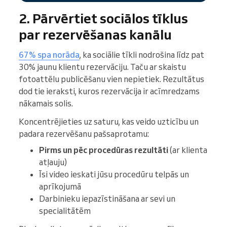
2. Pārvērtiet sociālos tīklus
par rezervēšanas kanālu
67% spa norāda
, ka sociālie tīkli nodrošina līdz pat
30% jaunu klientu rezervāciju. Taču ar skaistu
fotoattēlu publicēšanu vien nepietiek. Rezultātus
dod tie ieraksti, kuros rezervācija ir acīmredzams
nākamais solis.
Koncentrējieties uz saturu, kas veido uzticību un
padara rezervēšanu pašsaprotamu:
Pirms un pēc procedūras rezultāti
(ar klienta
atļauju)
Īsi video ieskati jūsu procedūru telpās un
aprīkojumā
Darbinieku iepazīstināšana ar sevi un
specialitātēm