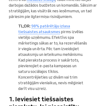
darbojas dažādos budžetos un komandās. Sāksim ar
stratēģijām, kas visātrāk nes ieņēmumus, un tad
pāriesim pie ilgtermiņa risinājumiem.
TL;DR:
98% patērētāju izlasa
tiešsaistes atsauksmes
pirms izvēlas
vietējo uzņēmumu. Efektīvs spa
mārketings sākas ar to, ka rezervēšanās
ir viegla un ērta. Pēc tam izveidojiet
atsauksmju un ieteikumu mehānismu.
Kad pieraksta process ir sakārtots,
pievienojiet e-pasta kampaņas un
saturu sociālajos tīklos.
Koncentrējieties uz divām vai trim
stratēģijām vienlaikus, nevis mēģiniet
darīt visu uzreiz.
1. Ieviesiet tiešsaistes