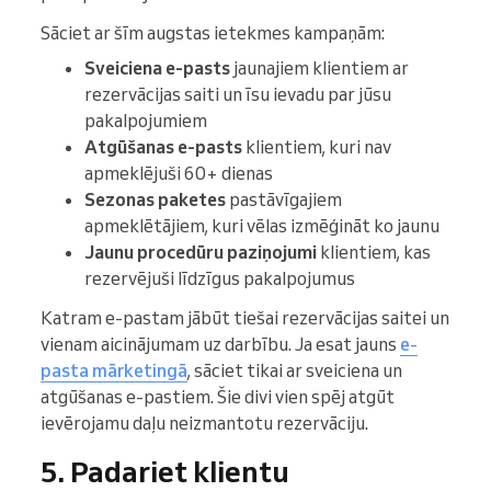
Sāciet ar šīm augstas ietekmes kampaņām:
Sveiciena e-pasts
jaunajiem klientiem ar
rezervācijas saiti un īsu ievadu par jūsu
pakalpojumiem
Atgūšanas e-pasts
klientiem, kuri nav
apmeklējuši 60+ dienas
Sezonas paketes
pastāvīgajiem
apmeklētājiem, kuri vēlas izmēģināt ko jaunu
Jaunu procedūru paziņojumi
klientiem, kas
rezervējuši līdzīgus pakalpojumus
Katram e-pastam jābūt tiešai rezervācijas saitei un
vienam aicinājumam uz darbību. Ja esat jauns
e-
pasta mārketingā
, sāciet tikai ar sveiciena un
atgūšanas e-pastiem. Šie divi vien spēj atgūt
ievērojamu daļu neizmantotu rezervāciju.
5. Padariet klientu