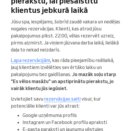
pierakstu, lai piesaistītu
klientus jebkurā laikā
Jūsu spa, iespējams, šobrīd zaudē vakara un nedēļas
nogales rezervācijas. Klienti, kas atrod jūsu
pakalpojumus plkst. 22:00, vēlas rezervēt uzreiz,
pirms aizmirst. Ja viņiem jāzvana darba laikā, lielākā
daļa to nekad neizdarīs.
Lapa rezervācijām
, kas rāda pieejamību reāllaikā,
ļauj klientiem izvēlēties sev ērtāko laiku un
pakalpojumu bez gaidīšanas.
Jo mazāk soļu starp
"Es vēlos masāžu" un apstiprinātu pierakstu, jo
vairāk klientu jūs iegūsiet.
Izvietojiet savu
rezervācijas saiti
visur, kur
potenciālie klienti var jūs atrast:
Google uzņēmuma profils
Instagram un Facebook profilu apraksti
E-pasta paraksti un jaunumu vēstules