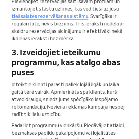
Pievienojiet rezervācijas saiti savam profilam un
izmantojiet stāstu uzlīmes, kas ved tieši uz jūsu
tiešsaistes rezervēšanas sistēmu
. Svarīgāka ir
regularitāte, nevis biežums. Trīs ieraksti nedēļā ar
skaidru rezervācijas aicinājumu ir efektīvāki nekā
ikdienas ieraksti bez mērķa.
3. Izveidojiet ieteikumu
programmu, kas atalgo abas
puses
Ieteiktie klienti parasti paliek lojāli ilgāk un laika
gaitā tērē vairāk. Apmierināts spa klients, kurš
atved draugu, sniedz jums spēcīgāko iespējamo
rekomendāciju. Neviena reklāmas kampaņa nespēj
radīt tik lielu uzticību.
Padariet programmu vienkāršu. Piedāvājiet atlaidi,
bezmaksas papildu pakalpojumu vai lojalitātes