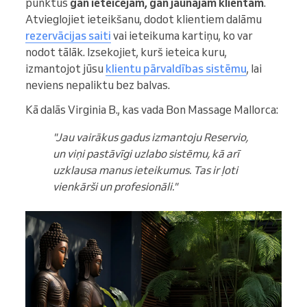
punktus
gan ieteicējam, gan jaunajam klientam
.
Atvieglojiet ieteikšanu, dodot klientiem dalāmu
rezervācijas saiti
vai ieteikuma kartiņu, ko var
nodot tālāk. Izsekojiet, kurš ieteica kuru,
izmantojot jūsu
klientu pārvaldības sistēmu
, lai
neviens nepaliktu bez balvas.
Kā dalās Virginia B., kas vada Bon Massage Mallorca:
"Jau vairākus gadus izmantoju Reservio,
un viņi pastāvīgi uzlabo sistēmu, kā arī
uzklausa manus ieteikumus. Tas ir ļoti
vienkārši un profesionāli."