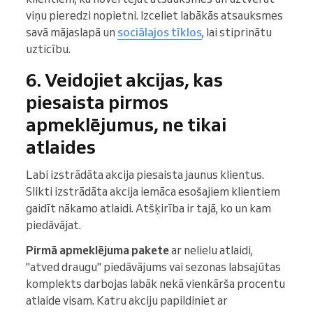
viņu pieredzi nopietni. Izceliet labākās atsauksmes
savā mājaslapā un
sociālajos tīklos
, lai stiprinātu
uzticību.
6. Veidojiet akcijas, kas
piesaista pirmos
apmeklējumus, ne tikai
atlaides
Labi izstrādāta akcija piesaista jaunus klientus.
Slikti izstrādāta akcija iemāca esošajiem klientiem
gaidīt nākamo atlaidi. Atšķirība ir tajā, ko un kam
piedāvājat.
Pirmā apmeklējuma pakete
ar nelielu atlaidi,
"atved draugu" piedāvājums vai sezonas labsajūtas
komplekts darbojas labāk nekā vienkārša procentu
atlaide visam. Katru akciju papildiniet ar