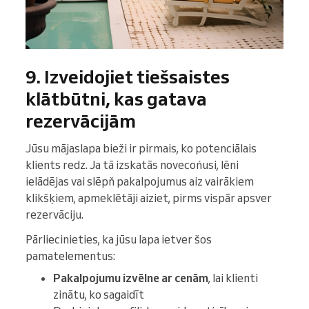
9. Izveidojiet tiešsaistes
klātbūtni, kas gatava
rezervācijām
Jūsu mājaslapa bieži ir pirmais, ko potenciālais
klients redz. Ja tā izskatās novecońusi, lēni
ielādējas vai slēpň pakalpojumus aiz vairākiem
klikšķiem, apmeklētāji aiziet, pirms vispār apsver
rezervāciju.
Pārliecinieties, ka jūsu lapa ietver šos
pamatelementus:
Pakalpojumu izvēlne ar cenām
, lai klienti
zinātu, ko sagaidīt