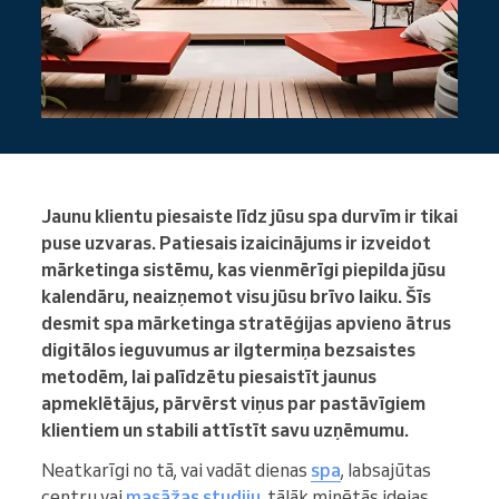
Jaunu klientu piesaiste līdz jūsu spa durvīm ir tikai
puse uzvaras. Patiesais izaicinājums ir izveidot
mārketinga sistēmu, kas vienmērīgi piepilda jūsu
kalendāru, neaizņemot visu jūsu brīvo laiku. Šīs
desmit spa mārketinga stratēģijas apvieno ātrus
digitālos ieguvumus ar ilgtermiņa bezsaistes
metodēm, lai palīdzētu piesaistīt jaunus
apmeklētājus, pārvērst viņus par pastāvīgiem
klientiem un stabili attīstīt savu uzņēmumu.
Neatkarīgi no tā, vai vadāt dienas
spa
, labsajūtas
centru vai
masāžas studiju
, tālāk minētās idejas