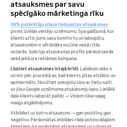
atsauksmes par savu
spēcīgāko mārketinga rīku
98% patērētāju izlasa tiešsaistes atsauksmes
pirms izvēlas vietējo uzņēmumu. Spa gadījumā, kur
klienti uztic jums savu komfortu un labsajūtu,
atsauksmēm ir vēl lielāka nozīme nekā citās
nozarēs. Spēcīgs atsauksmju profils pārdod vairāk
nekā jebkura reklāmas kampaņa.
Lūdziet atsauksmes īstajā brīdī.
Labākais laiks ir
uzreiz pēc procedūras, kad klients jūtas atslābis un
apmierināts. Nosūtiet sekojošu ziņu ar tiešu saiti
uz jūsu Google uzņēmuma atsauksmju lapu. Lielākā
daļa klientu labprāt palīdz — viņiem tikai vajag
maigu atgādinājumu.
Atbildiet uz katru atsauksmi — gan pozitīvu, gan
negatīvu. Pārdomātas atbildes rāda potenciālajiem
klientiem, ka novērtējat atsauksmes un uztverat