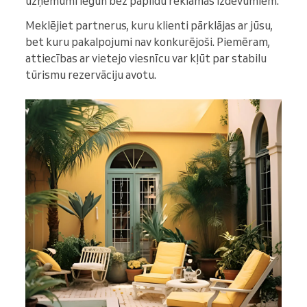
uzņēmumi ieguń bez papildu reklāmas izdevumiem.
Meklējiet partnerus, kuru klienti pārklājas ar jūsu,
bet kuru pakalpojumi nav konkurējoši. Piemēram,
attiecības ar vietejo viesnīcu var kļūt par stabilu
tūrismu rezervāciju avotu.