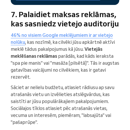
7. Palaidiet maksas reklāmas,
kas sasniedz vietejo auditoriju
46% no visiem Google meklējumiem ir ar vietejo
nolūku
, kas nozīmē, ka cilvēki jūsu apkārtnē aktīvi
meklē tādus pakalpojumus kā jūsu.
Vietejās
meklēšanas reklāmas
parādās, kad kāds ieraksta
"spa pie manis" vai "masāža [pilsētā]". Tās ir augstas
gatavības vaicājumi no cilvēkiem, kas ir gatavi
rezervēt.
Sāciet ar nelielu budžetu, atlasiet rādiusu ap savu
atrašanās vietu un izvēlieties atslēgvārdus, kas
saistīti ar jūsu populārākajiem pakalpojumiem.
Sociālajos tīklos atlasiet pēc atrašanās vietas,
vecuma un interesēm, piemēram, "labsajūta" vai
"pašaprūpe".