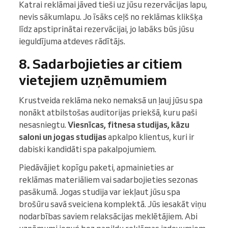
Katrai reklāmai jāved tieši uz jūsu rezervācijas lapu,
nevis sākumlapu. Jo īsāks ceļš no reklāmas klikšķa
līdz apstiprinātai rezervācijai, jo labāks būs jūsu
ieguldījuma atdeves rādītājs.
8. Sadarbojieties ar citiem
vietejiem uzņēmumiem
Krustveida reklāma neko nemaksā un ļauj jūsu spa
nonākt atbilstošas auditorijas priekšā, kuru paši
nesasniegtu.
Viesnīcas, fitnesa studijas, kāzu
saloni un jogas studijas
apkalpo klientus, kuri ir
dabiski kandidāti spa pakalpojumiem.
Piedāvājiet kopīgu paketi, apmainieties ar
reklāmas materiāliem vai sadarbojieties sezonas
pasākumā. Jogas studija var iekļaut jūsu spa
brošūru savā sveiciena komplektā. Jūs iesakāt viņu
nodarbības saviem relaksācijas meklētājiem. Abi