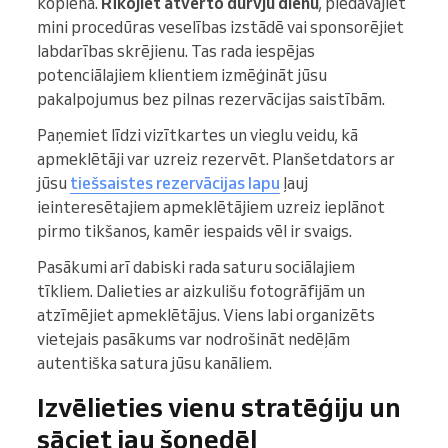
kopienā.
Rīkojiet atvērto durvju dienu
, piedāvājiet
mini procedūras veselības izstādē vai sponsorējiet
labdarības skrējienu. Tas rada iespējas
potenciālajiem klientiem izmēģināt jūsu
pakalpojumus bez pilnas rezervācijas saistībām.
Paņemiet līdzi vizītkartes un vieglu veidu, kā
apmeklētāji var uzreiz rezervēt. Planšetdators ar
jūsu
tiešsaistes rezervācijas lapu
ļauj
ieinteresētajiem apmeklētājiem uzreiz ieplānot
pirmo tikšanos, kamēr iespaids vēl ir svaigs.
Pasākumi arī dabiski rada saturu sociālajiem
tīkliem. Dalieties ar aizkulišu fotogrāfijām un
atzīmējiet apmeklētājus. Viens labi organizēts
vietejais pasākums var nodrošināt nedēļām
autentiška satura jūsu kanāliem.
Izvēlieties vienu stratēģiju un
sāciet jau šonedēļ