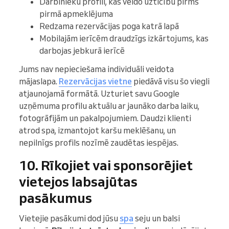
Darbinieku profili, kas veido uzticību pirms
pirmā apmeklējuma
Redzama rezervācijas poga katrā lapā
Mobilajām ierīcēm draudzīgs izkārtojums, kas
darbojas jebkurā ierīcē
Jums nav nepieciešama individuāli veidota
mājaslapa.
Rezervācijas vietne
piedāvā visu šo viegli
atjaunojamā formātā. Uzturiet savu Google
uzņēmuma profilu aktuālu ar jaunāko darba laiku,
fotogrāfijām un pakalpojumiem. Daudzi klienti
atrod spa, izmantojot karšu meklēšanu, un
nepilnīgs profils nozīmē zaudētas iespējas.
10. Rīkojiet vai sponsorējiet
vietejos labsajūtas
pasākumus
Vietejie pasākumi dod jūsu
spa
seju un balsi