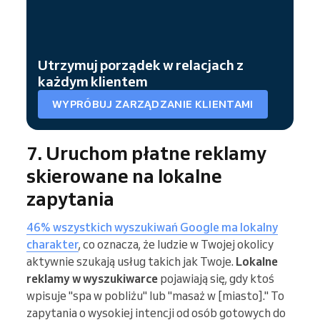
Utrzymuj porządek w relacjach z
każdym klientem
WYPRÓBUJ ZARZĄDZANIE KLIENTAMI
7. Uruchom płatne reklamy
skierowane na lokalne
zapytania
46% wszystkich wyszukiwań Google ma lokalny
charakter
, co oznacza, że ludzie w Twojej okolicy
aktywnie szukają usług takich jak Twoje.
Lokalne
reklamy w wyszukiwarce
pojawiają się, gdy ktoś
wpisuje "spa w pobliżu" lub "masaż w [miasto]." To
zapytania o wysokiej intencji od osób gotowych do