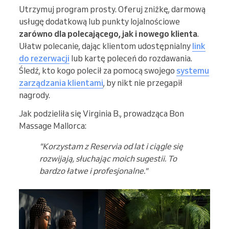
Utrzymuj program prosty. Oferuj zniżkę, darmową
usługę dodatkową lub punkty lojalnościowe
zarówno dla polecającego, jak i nowego klienta
.
Ułatw polecanie, dając klientom udostępnialny
link
do rezerwacji
lub kartę poleceń do rozdawania.
Śledź, kto kogo polecił za pomocą swojego
systemu
zarządzania klientami
, by nikt nie przegapił
nagrody.
Jak podzieliła się Virginia B., prowadząca Bon
Massage Mallorca:
"Korzystam z Reservia od lat i ciągle się
rozwijają, słuchając moich sugestii. To
bardzo łatwe i profesjonalne."