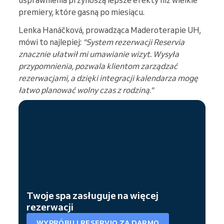
usprawnienia przynoszą lepsze efekty niż wielkie
premiery, które gasną po miesiącu.
Lenka Hanáčková, prowadząca Maderoterapie UH,
mówi to najlepiej:
"System rezerwacji Reservia
znacznie ułatwił mi umawianie wizyt. Wysyła
przypomnienia, pozwala klientom zarządzać
rezerwacjami, a dzięki integracji kalendarza mogę
łatwo planować wolny czas z rodziną."
Twoje spa zasługuje na więcej
rezerwacji
WYPRÓBUJ RESERVIO ZA DARMO