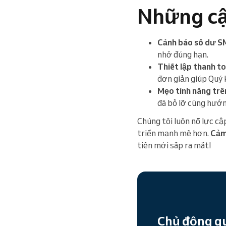
Những cậ
Cảnh báo số dư S
nhở đúng hạn.
Thiết lập thanh t
đơn giản giúp Quý
Mẹo tính năng trê
đã bỏ lỡ cùng hướn
Chúng tôi luôn nỗ lực c
triển mạnh mẽ hơn.
Cảm
tiến mới sắp ra mắt!
Chủ động quả