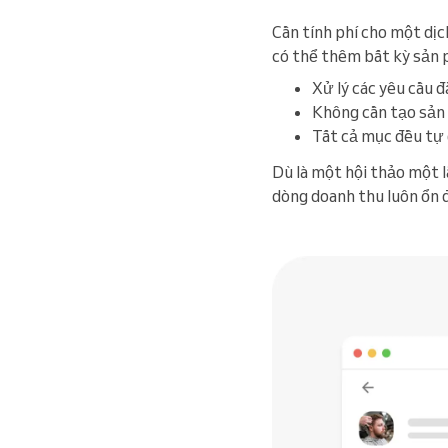
Cần tính phí cho một dị
có thể thêm bất kỳ sản 
Xử lý các yêu cầu 
Không cần tạo sản 
Tất cả mục đều tự 
Dù là một hội thảo một l
dòng doanh thu luôn ổn đ