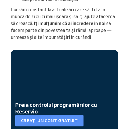
Lucrăm constant la actualizări care să-ți facă
munca de zi cu zi mai ușoară și să-ți ajute afacerea
să crească.
Îți mulțumim că ai încredere în noi
să
facem parte din povestea ta și rămâi aproape —
urmează și alte îmbunătățiri în curând!
Preia controlul programărilor cu
Reservio
CREAȚI UN CONT GRATUIT