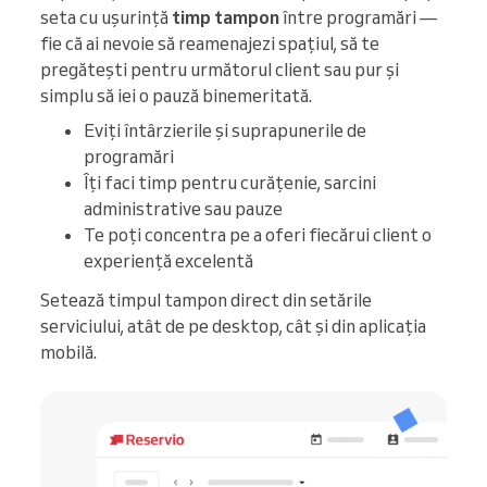
seta cu ușurință
timp tampon
între programări —
fie că ai nevoie să reamenajezi spațiul, să te
pregătești pentru următorul client sau pur și
simplu să iei o pauză binemeritată.
Eviți întârzierile și suprapunerile de
programări
Îți faci timp pentru curățenie, sarcini
administrative sau pauze
Te poți concentra pe a oferi fiecărui client o
experiență excelentă
Setează timpul tampon direct din setările
serviciului, atât de pe desktop, cât și din aplicația
mobilă.