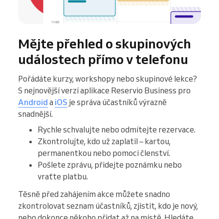
Mějte přehled o skupinových
událostech přímo v telefonu
Pořádáte kurzy, workshopy nebo skupinové lekce?
S nejnovější verzí aplikace Reservio Business pro
Android
a
iOS
je správa účastníků výrazně
snadnější.
Rychle schvalujte nebo odmítejte rezervace.
Zkontrolujte, kdo už zaplatil –⁠⁠⁠⁠⁠⁠ kartou,
permanentkou nebo pomocí členství.
Pošlete zprávu, přidejte poznámku nebo
vraťte platbu.
Těsně před zahájením akce můžete snadno
zkontrolovat seznam účastníků, zjistit, kdo je nový,
nebo dokonce někoho přidat až na místě. Hledáte