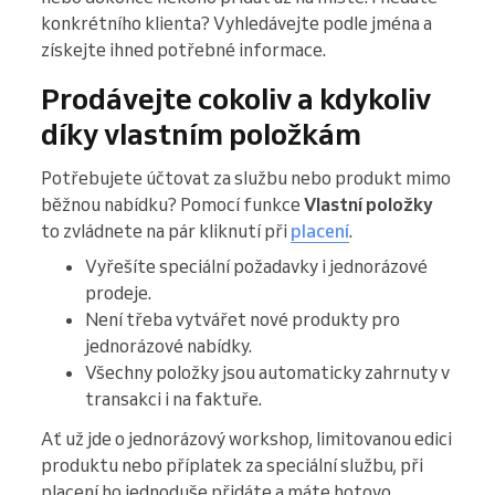
konkrétního klienta? Vyhledávejte podle jména a
získejte ihned potřebné informace.
Prodávejte cokoliv a kdykoliv
díky vlastním položkám
Potřebujete účtovat za službu nebo produkt mimo
běžnou nabídku? Pomocí funkce
Vlastní položky
to zvládnete na pár kliknutí při
placení
.
Vyřešíte speciální požadavky i jednorázové
prodeje.
Není třeba vytvářet nové produkty pro
jednorázové nabídky.
Všechny položky jsou automaticky zahrnuty v
transakci i na faktuře.
Ať už jde o jednorázový workshop, limitovanou edici
produktu nebo příplatek za speciální službu, při
placení ho jednoduše přidáte a máte hotovo.